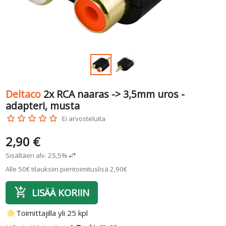
Deltaco
2x RCA naaras -> 3,5mm uros -
adapteri, musta
star_border
star_border
star_border
star_border
star_border
Ei arvosteluita
2,90 €
Sisältäen alv. 25,5%
swap_horiz
Alle 50€ tilauksiin pientoimituslisä 2,90€
add_shopping_cart
LISÄÄ KORIIN
fiber_manual_record
Toimittajilla yli 25 kpl