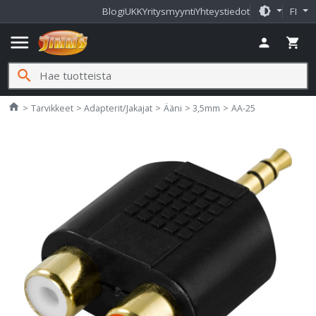
brightness_medium
Blogi
UKK
Yritysmyynti
Yhteystiedot
FI
menu
person
shopping_cart
search
Jimms.fi
home
Tarvikkeet
Adapterit/Jakajat
Ääni
3,5mm
AA-25