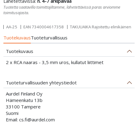
Lähetettävissä:
n. 4-7 arkipäivää
Tuotetta saatavilla toimittajiltamme, lähetettävissä paras arviomme
toimitusajasta.
AA-25
EAN
7340004617358
TAKUUAIKA Rajoitettu elinikäinen
Tuotekuvaus
Tuoteturvallisuus
Tuotekuvaus
2 x RCA naaras - 3,5 mm uros, kullatut liittimet
Tuoteturvallisuuden yhteystiedot
Aurdel Finland Oy
Hämeenkatu 13b
33100 Tampere
Suomi
Email: cs.fi@aurdel.com