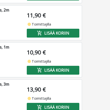
e, 2m
11,90 €
fiber_manual_record
Toimittajilla
add_shopping_cart
LISÄÄ KORIIN
e, 1m
10,90 €
fiber_manual_record
Toimittajilla
add_shopping_cart
LISÄÄ KORIIN
e, 3m
13,90 €
fiber_manual_record
Toimittajilla
add_shopping_cart
LISÄÄ KORIIN