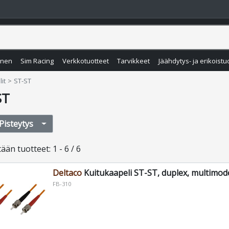
inen
Sim Racing
Verkkotuotteet
Tarvikkeet
Jäähdytys- ja erikoistu
it
ST-ST
ST
Pisteytys
tään
tuotteet
:
1 - 6 / 6
Deltaco
Kuitukaapeli ST-ST, duplex, multimod
FB-310