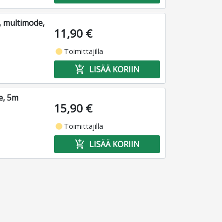
, multimode,
11,90 €
fiber_manual_record
Toimittajilla
add_shopping_cart
LISÄÄ KORIIN
e, 5m
15,90 €
fiber_manual_record
Toimittajilla
add_shopping_cart
LISÄÄ KORIIN