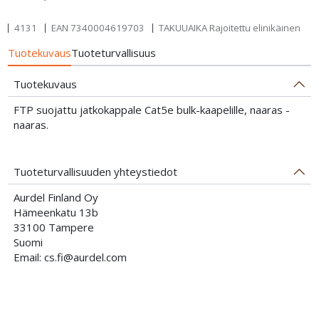
4131
EAN
7340004619703
TAKUUAIKA Rajoitettu elinikäinen
Tuotekuvaus
Tuoteturvallisuus
Tuotekuvaus
FTP suojattu jatkokappale Cat5e bulk-kaapelille, naaras -
naaras.
Tuoteturvallisuuden yhteystiedot
Aurdel Finland Oy
Hämeenkatu 13b
33100 Tampere
Suomi
Email: cs.fi@aurdel.com