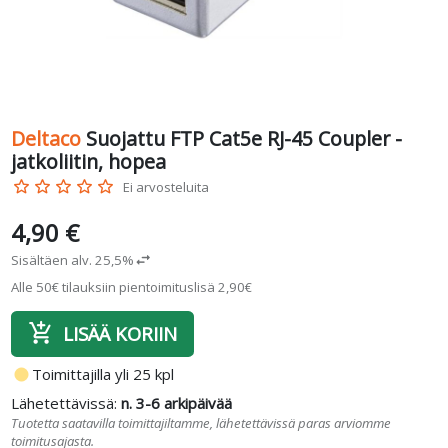
Deltaco
Suojattu FTP Cat5e RJ-45 Coupler -
jatkoliitin, hopea
star_border
star_border
star_border
star_border
star_border
Ei arvosteluita
4,90 €
Sisältäen alv. 25,5%
swap_horiz
Alle 50€ tilauksiin pientoimituslisä 2,90€
add_shopping_cart
LISÄÄ KORIIN
fiber_manual_record
Toimittajilla yli 25 kpl
Lähetettävissä:
n. 3-6 arkipäivää
Tuotetta saatavilla toimittajiltamme, lähetettävissä paras arviomme
toimitusajasta.