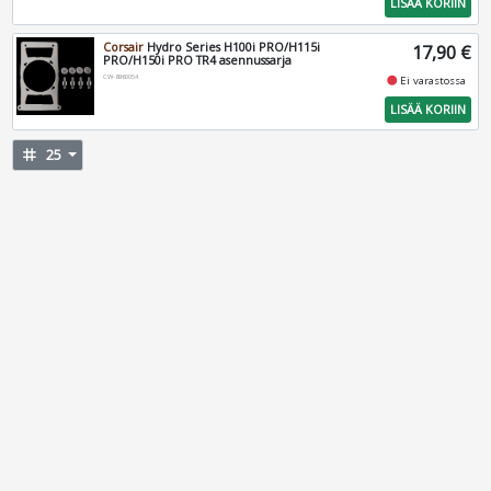
LISÄÄ KORIIN
Corsair
Hydro Series H100i PRO/H115i
17,90 €
PRO/H150i PRO TR4 asennussarja
CW-8960054
fiber_manual_record
Ei varastossa
LISÄÄ KORIIN
tag
25