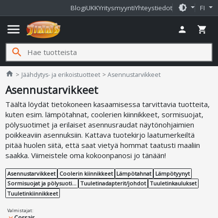
brightness_medium
Blogi
UKK
Yritysmyynti
Yhteystiedot
FI
menu
person
shopping_cart
search
Jimms.fi
home
Jäähdytys- ja erikoistuotteet
Asennustarvikkeet
Asennustarvikkeet
Täältä löydät tietokoneen kasaamisessa tarvittavia tuotteita,
kuten esim. lämpötahnat, coolerien kiinnikkeet, sormisuojat,
pölysuotimet ja erilaiset asennusraudat näytönohjaimien
poikkeaviin asennuksiin. Kattava tuotekirjo laatumerkeiltä
pitää huolen siitä, että saat vietyä hommat taatusti maaliin
saakka. Viimeistele oma kokoonpanosi jo tänään!
Asennustarvikkeet
Coolerin kiinnikkeet
Lämpötahnat
Lämpötyynyt
Sormisuojat ja pölysuotimet
Tuuletinadapterit/johdot
Tuuletinkaulukset
Tuuletinkiinnikkeet
Valmistajat
:
Corsair