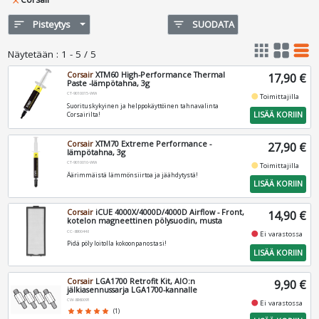
close
sort
Pisteytys
filter_list
SUODATA
apps
grid_view
table_rows
Näytetään
:
1 - 5 / 5
Corsair
XTM60 High-Performance Thermal
17,90 €
Paste -lämpötahna, 3g
CT-9010015-WW
fiber_manual_record
Toimittajilla
Suorituskykyinen ja helppokäyttöinen tahnavalinta
LISÄÄ KORIIN
Corsairilta!
Corsair
XTM70 Extreme Performance -
27,90 €
lämpötahna, 3g
CT-9010010-WW
fiber_manual_record
Toimittajilla
Äärimmäistä lämmönsiirtoa ja jäähdytystä!
LISÄÄ KORIIN
Corsair
iCUE 4000X/4000D/4000D Airflow - Front,
14,90 €
kotelon magneettinen pölysuodin, musta
CC-8900448
fiber_manual_record
Ei varastossa
Pidä pöly loitolla kokoonpanostasi!
LISÄÄ KORIIN
Corsair
LGA1700 Retrofit Kit, AIO:n
9,90 €
jälkiasennussarja LGA1700-kannalle
CW-8960091
fiber_manual_record
Ei varastossa
star
star
star
star
star
(1)