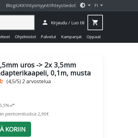
brightness_medium
Blogi
UKK
Yritysmyynti
Yhteystiedot
FI
person
shopping_cart
Kirjaudu / Luo tili
otteet
Ohjelmistot
Palvelut
Kampanjat
Oppaat
,5mm uros -> 2x 3,5mm
adapterikaapeli, 0,1m, musta
r_half
(4,5/5) 2 arvostelua
swap_horiz
25,5%
siin pientoimituslisä 2,90€
Ä KORIIN