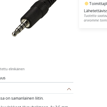
fiber_manual_record
Toimittajil
Lähetettävis
Tuotetta saatav
arviomme toimi
ettu elinikäinen
uus
ssa on samanlainen liitin.