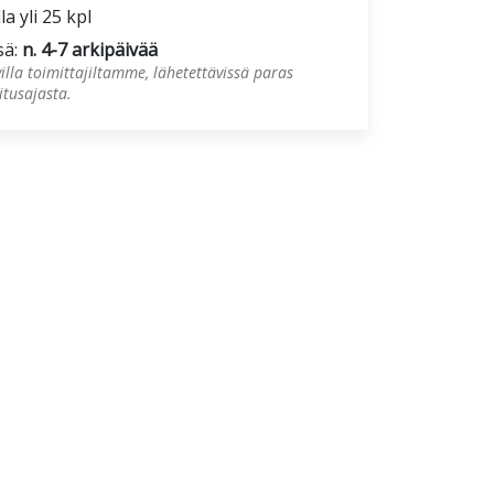
la yli 25 kpl
sä:
n. 4-7 arkipäivää
illa toimittajiltamme, lähetettävissä paras
tusajasta.