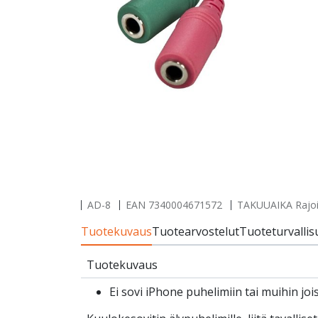
AD-8
EAN
7340004671572
TAKUUAIKA Rajoit
Tuotekuvaus
Tuotearvostelut
Tuoteturvallis
Tuotekuvaus
Ei sovi iPhone puhelimiin tai muihin joi