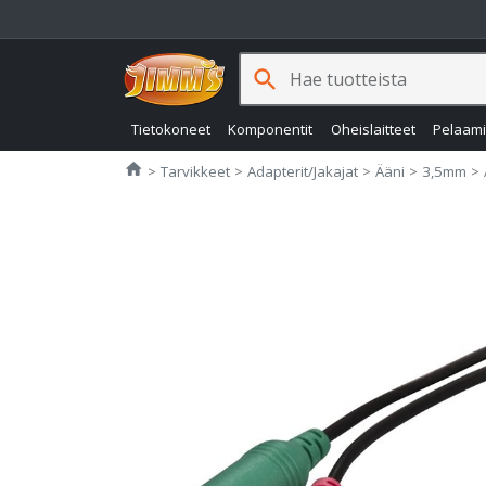
search
Tietokoneet
Komponentit
Oheislaitteet
Pelaam
Jimms.fi
home
Tarvikkeet
Adapterit/Jakajat
Ääni
3,5mm