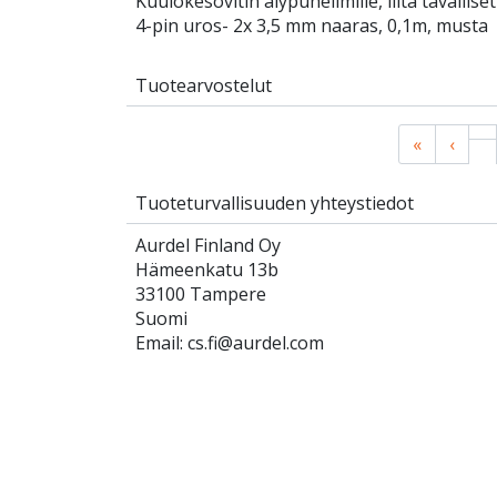
Kuulokesovitin älypuhelimille, liitä tavalli
4-pin uros- 2x 3,5 mm naaras, 0,1m, musta
Tuotearvostelut
«
‹
Tuoteturvallisuuden yhteystiedot
Aurdel Finland Oy
Hämeenkatu 13b
33100 Tampere
Suomi
Email: cs.fi@aurdel.com