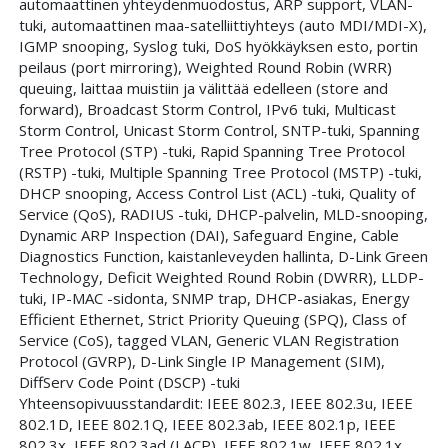
automaattinen yhteydenmuodostus, ARP support, VLAN-
tuki, automaattinen maa-satelliittiyhteys (auto MDI/MDI-X),
IGMP snooping, Syslog tuki, DoS hyökkäyksen esto, portin
peilaus (port mirroring), Weighted Round Robin (WRR)
queuing, laittaa muistiin ja välittää edelleen (store and
forward), Broadcast Storm Control, IPv6 tuki, Multicast
Storm Control, Unicast Storm Control, SNTP-tuki, Spanning
Tree Protocol (STP) -tuki, Rapid Spanning Tree Protocol
(RSTP) -tuki, Multiple Spanning Tree Protocol (MSTP) -tuki,
DHCP snooping, Access Control List (ACL) -tuki, Quality of
Service (QoS), RADIUS -tuki, DHCP-palvelin, MLD-snooping,
Dynamic ARP Inspection (DAI), Safeguard Engine, Cable
Diagnostics Function, kaistanleveyden hallinta, D-Link Green
Technology, Deficit Weighted Round Robin (DWRR), LLDP-
tuki, IP-MAC -sidonta, SNMP trap, DHCP-asiakas, Energy
Efficient Ethernet, Strict Priority Queuing (SPQ), Class of
Service (CoS), tagged VLAN, Generic VLAN Registration
Protocol (GVRP), D-Link Single IP Management (SIM),
DiffServ Code Point (DSCP) -tuki
Yhteensopivuusstandardit: IEEE 802.3, IEEE 802.3u, IEEE
802.1D, IEEE 802.1Q, IEEE 802.3ab, IEEE 802.1p, IEEE
802.3x, IEEE 802.3ad (LACP), IEEE 802.1w, IEEE 802.1x,