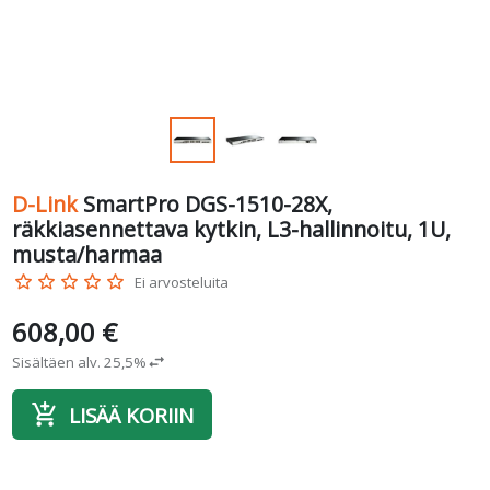
D-Link
SmartPro DGS-1510-28X,
räkkiasennettava kytkin, L3-hallinnoitu, 1U,
musta/harmaa
star_border
star_border
star_border
star_border
star_border
Ei arvosteluita
608,00 €
Sisältäen alv. 25,5%
swap_horiz
add_shopping_cart
LISÄÄ KORIIN