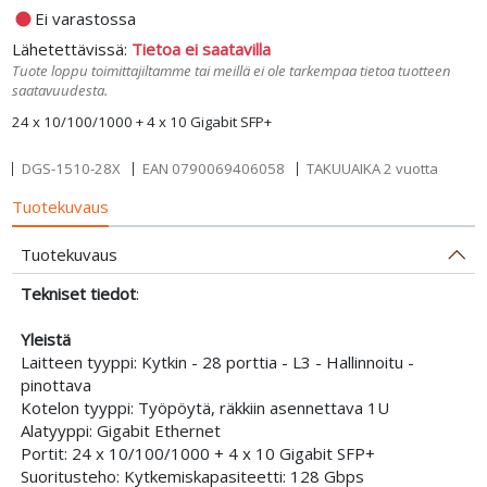
fiber_manual_record
Ei varastossa
Lähetettävissä:
Tietoa ei saatavilla
Tuote loppu toimittajiltamme tai meillä ei ole tarkempaa tietoa tuotteen
saatavuudesta.
24 x 10/100/1000 + 4 x 10 Gigabit SFP+
DGS-1510-28X
EAN
0790069406058
TAKUUAIKA 2 vuotta
Tuotekuvaus
Tuotekuvaus
Tekniset tiedot
:
Yleistä
Laitteen tyyppi: Kytkin - 28 porttia - L3 - Hallinnoitu -
pinottava
Kotelon tyyppi: Työpöytä, räkkiin asennettava 1U
Alatyyppi: Gigabit Ethernet
Portit: 24 x 10/100/1000 + 4 x 10 Gigabit SFP+
Suoritusteho: Kytkemiskapasiteetti: 128 Gbps