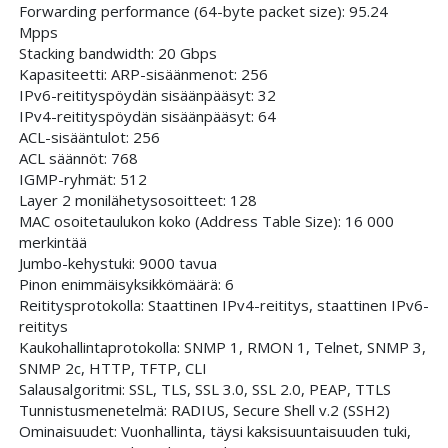
Forwarding performance (64-byte packet size): 95.24
Mpps
Stacking bandwidth: 20 Gbps
Kapasiteetti: ARP-sisäänmenot: 256
IPv6-reitityspöydän sisäänpääsyt: 32
IPv4-reitityspöydän sisäänpääsyt: 64
ACL-sisääntulot: 256
ACL säännöt: 768
IGMP-ryhmät: 512
Layer 2 monilähetysosoitteet: 128
MAC osoitetaulukon koko (Address Table Size): 16 000
merkintää
Jumbo-kehystuki: 9000 tavua
Pinon enimmäisyksikkömäärä: 6
Reititysprotokolla: Staattinen IPv4-reititys, staattinen IPv6-
reititys
Kaukohallintaprotokolla: SNMP 1, RMON 1, Telnet, SNMP 3,
SNMP 2c, HTTP, TFTP, CLI
Salausalgoritmi: SSL, TLS, SSL 3.0, SSL 2.0, PEAP, TTLS
Tunnistusmenetelmä: RADIUS, Secure Shell v.2 (SSH2)
Ominaisuudet: Vuonhallinta, täysi kaksisuuntaisuuden tuki,