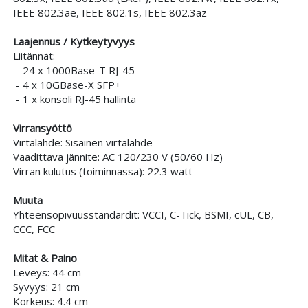
IEEE 802.3ae, IEEE 802.1s, IEEE 802.3az
Laajennus / Kytkeytyvyys
Liitännät:
- 24 x 1000Base-T RJ-45
- 4 x 10GBase-X SFP+
- 1 x konsoli RJ-45 hallinta
Virransyöttö
Virtalähde: Sisäinen virtalähde
Vaadittava jännite: AC 120/230 V (50/60 Hz)
Virran kulutus (toiminnassa): 22.3 watt
Muuta
Yhteensopivuusstandardit: VCCI, C-Tick, BSMI, cUL, CB,
CCC, FCC
Mitat & Paino
Leveys: 44 cm
Syvyys: 21 cm
Korkeus: 4.4 cm