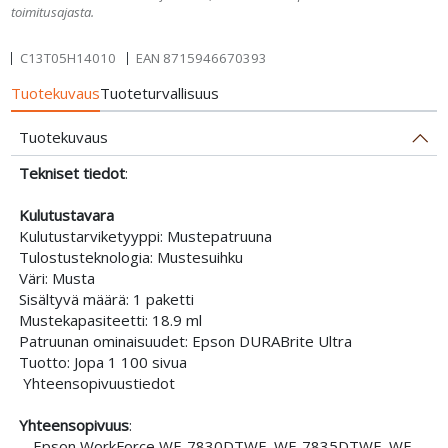
toimitusajasta.
C13T05H14010
EAN
8715946670393
Tuotekuvaus
Tuoteturvallisuus
Tuotekuvaus
Tekniset tiedot
:
Kulutustavara
Kulutustarviketyyppi: Mustepatruuna
Tulostusteknologia: Mustesuihku
Väri: Musta
Sisältyvä määrä: 1 paketti
Mustekapasiteetti: 18.9 ml
Patruunan ominaisuudet: Epson DURABrite Ultra
Tuotto: Jopa 1 100 sivua
Yhteensopivuustiedot
Yhteensopivuus
:
- Epson WorkForce WF-7830DTWF, WF-7835DTWF, WF-