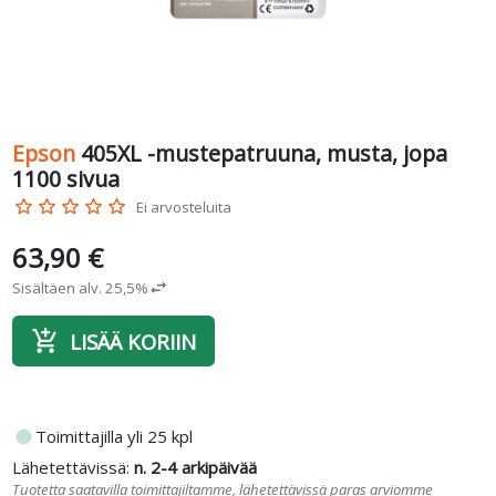
Epson
405XL -mustepatruuna, musta, jopa
1100 sivua
star_border
star_border
star_border
star_border
star_border
Ei arvosteluita
63,90 €
Sisältäen alv. 25,5%
swap_horiz
add_shopping_cart
LISÄÄ KORIIN
fiber_manual_record
Toimittajilla yli 25 kpl
Lähetettävissä:
n. 2-4 arkipäivää
Tuotetta saatavilla toimittajiltamme, lähetettävissä paras arviomme