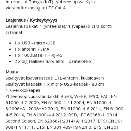
Internet of Things (IoT) -yhteensopiva: Kyllä
Viestintäteknologia: LTE Cat 4
Laajennus / Kytkeytyvyys
Laajennuspaikat: 1 (yhteensä)/ 1 (vapaa) x SIM-kortti
Liitännät:
1 x USB - micro-USB
1 x antenni - SMA
1 x 1000Base-T - RJ-45
2 x digitaalinen tulo/lähtö - päätelohko
Muuta
Sisältyvät lisävarusteet: LTE-antenni, kuusioavain
Sisältyvät kaapelit: 1 x micro-USB-kaapeli - 80 cm
1 x verkkokaapeli
Yhteensopivuusstandardit: RoHS, WEEE, IP30, EAC, EN
61000-4-2:2009, EN 61000-4-11:2004, EN 61000-4-
3:2006+A1:2008+A2:2010, EN 61000-4-6:2014, EN 61000-
4-5:2014, EN 61000-4.4:2012, RED, IEC 62368-1: 2014
Second Edition, EN 62368-1:2014+A11:2017, ETSI EN 301
908-1 V11.1.1, ETSI EN 301 489-19 V2.1.0, ETSI EN 301