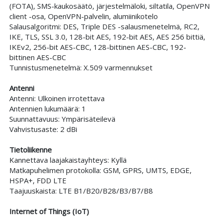
(FOTA), SMS-kaukosäätö, järjestelmäloki, siltatila, OpenVPN
client -osa, OpenVPN-palvelin, alumiinikotelo
Salausalgoritmi: DES, Triple DES -salausmenetelmä, RC2,
IKE, TLS, SSL 3.0, 128-bit AES, 192-bit AES, AES 256 bittiä,
IKEv2, 256-bit AES-CBC, 128-bittinen AES-CBC, 192-
bittinen AES-CBC
Tunnistusmenetelmä: X.509 varmennukset
Antenni
Antenni: Ulkoinen irrotettava
Antennien lukumäärä: 1
Suunnattavuus: Ympärisäteilevä
Vahvistusaste: 2 dBi
Tietoliikenne
Kannettava laajakaistayhteys: Kyllä
Matkapuhelimen protokolla: GSM, GPRS, UMTS, EDGE,
HSPA+, FDD LTE
Taajuuskaista: LTE B1/B20/B28/B3/B7/B8
Internet of Things (IoT)