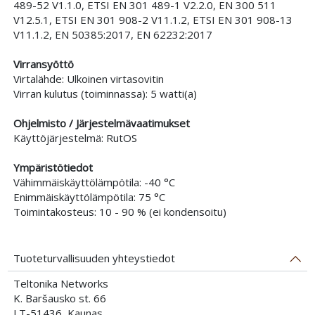
489-52 V1.1.0, ETSI EN 301 489-1 V2.2.0, EN 300 511
V12.5.1, ETSI EN 301 908-2 V11.1.2, ETSI EN 301 908-13
V11.1.2, EN 50385:2017, EN 62232:2017
Virransyöttö
Virtalähde: Ulkoinen virtasovitin
Virran kulutus (toiminnassa): 5 watti(a)
Ohjelmisto / Järjestelmävaatimukset
Käyttöjärjestelmä: RutOS
Ympäristötiedot
Vähimmäiskäyttölämpötila: -40 °C
Enimmäiskäyttölämpötila: 75 °C
Toimintakosteus: 10 - 90 % (ei kondensoitu)
Tuoteturvallisuuden yhteystiedot
Teltonika Networks
K. Baršausko st. 66
LT-51436, Kaunas