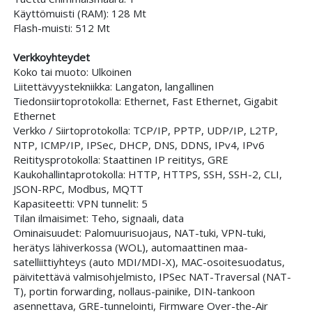
Käyttömuisti (RAM): 128 Mt
Flash-muisti: 512 Mt
Verkkoyhteydet
Koko tai muoto: Ulkoinen
Liitettävyystekniikka: Langaton, langallinen
Tiedonsiirtoprotokolla: Ethernet, Fast Ethernet, Gigabit
Ethernet
Verkko / Siirtoprotokolla: TCP/IP, PPTP, UDP/IP, L2TP,
NTP, ICMP/IP, IPSec, DHCP, DNS, DDNS, IPv4, IPv6
Reititysprotokolla: Staattinen IP reititys, GRE
Kaukohallintaprotokolla: HTTP, HTTPS, SSH, SSH-2, CLI,
JSON-RPC, Modbus, MQTT
Kapasiteetti: VPN tunnelit: 5
Tilan ilmaisimet: Teho, signaali, data
Ominaisuudet: Palomuurisuojaus, NAT-tuki, VPN-tuki,
herätys lähiverkossa (WOL), automaattinen maa-
satelliittiyhteys (auto MDI/MDI-X), MAC-osoitesuodatus,
päivitettävä valmisohjelmisto, IPSec NAT-Traversal (NAT-
T), portin forwarding, nollaus-painike, DIN-tankoon
asennettava, GRE-tunnelointi, Firmware Over-the-Air