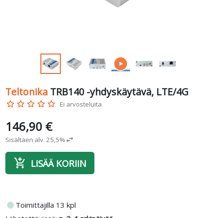
Teltonika
TRB140 -yhdyskäytävä, LTE/4G
star_border
star_border
star_border
star_border
star_border
Ei arvosteluita
146,90 €
Sisältäen alv. 25,5%
swap_horiz
add_shopping_cart
LISÄÄ KORIIN
fiber_manual_record
Toimittajilla 13 kpl
Lähetettävissä:
n. 2-4 arkipäivää