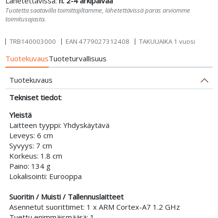
Tuotetta saatavilla toimittajiltamme, lähetettävissä paras arviomme
toimitusajasta.
TRB140003000
EAN
4779027312408
TAKUUAIKA 1 vuosi
Tuotekuvaus
Tuoteturvallisuus
Tuotekuvaus
Tekniset tiedot
:
Yleistä
Laitteen tyyppi: Yhdyskäytävä
Leveys: 6 cm
Syvyys: 7 cm
Korkeus: 1.8 cm
Paino: 134 g
Lokalisointi: Eurooppa
Suoritin / Muisti / Tallennuslaitteet
Asennetut suorittimet: 1 x ARM Cortex-A7 1.2 GHz
Tuettu enimmäismäärä: 1