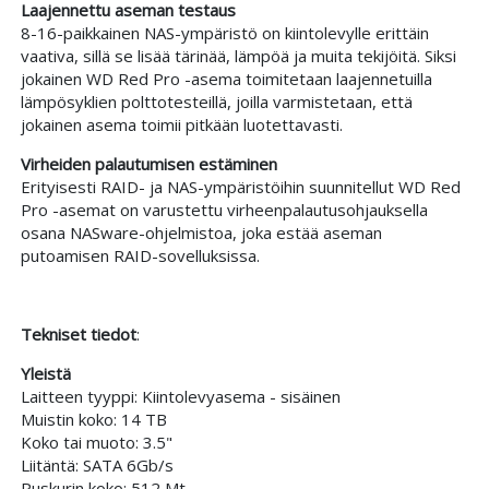
Laajennettu aseman testaus
8-16-paikkainen NAS-ympäristö on kiintolevylle erittäin
vaativa, sillä se lisää tärinää, lämpöä ja muita tekijöitä. Siksi
jokainen WD Red Pro -asema toimitetaan laajennetuilla
lämpösyklien polttotesteillä, joilla varmistetaan, että
jokainen asema toimii pitkään luotettavasti.
Virheiden palautumisen estäminen
Erityisesti RAID- ja NAS-ympäristöihin suunnitellut WD Red
Pro -asemat on varustettu virheenpalautusohjauksella
osana NASware-ohjelmistoa, joka estää aseman
putoamisen RAID-sovelluksissa.
Tekniset tiedot
:
Yleistä
Laitteen tyyppi: Kiintolevyasema - sisäinen
Muistin koko: 14 TB
Koko tai muoto: 3.5"
Liitäntä: SATA 6Gb/s
Puskurin koko: 512 Mt