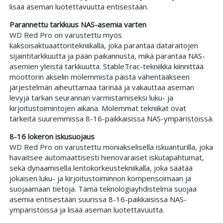
lisää aseman luotettavuutta entisestään.
Parannettu tarkkuus NAS-asemia varten
WD Red Pro on varustettu myös
kaksoisaktuaattoritekniikalla, joka parantaa dataraitojen
sijaintitarkkuutta ja pään paikannusta, mikä parantaa NAS-
asemien yleistä tarkkuutta. StableTrac-tekniikka kiinnittää
moottorin akselin molemmista päistä vähentääkseen
järjestelmän aiheuttamaa tärinää ja vakauttaa aseman
levyjä tarkan seurannan varmistamiseksi luku- ja
kirjoitustoimintojen aikana. Molemmat tekniikat ovat
tärkeitä suuremmissa 8-16-paikkaisissa NAS-ympäristöissä.
8-16 lokeron iskusuojaus
WD Red Pro on varustettu moniakselisella iskuanturilla, joka
havaitsee automaattisesti hienovaraiset iskutapahtumat,
sekä dynaamisella lentokorkeustekniikalla, joka säätää
jokaisen luku- ja kirjoitustoiminnon kompensoimaan ja
suojaamaan tietoja. Tämä teknologiayhdistelmä suojaa
asemia entisestään suurissa 8-16-paikkaisissa NAS-
ympäristöissä ja lisää aseman luotettavuutta.