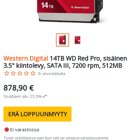
Western Digital
14TB WD Red Pro, sisäinen
3.5" kiintolevy, SATA III, 7200 rpm, 512MB
star_border
star_border
star_border
star_border
star_border
Ei arvosteluita
878,90 €
Sisältäen alv. 25,5%
swap_horiz
ERÄ LOPPUUNMYYTY
fiber_manual_record
Ei varastossa
Tuote ostettavissa vain kun sitä on omassa varastossamme.