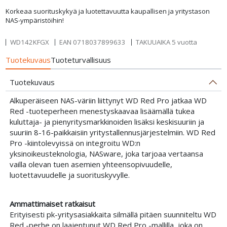
Korkeaa suorituskykyä ja luotettavuutta kaupallisen ja yritystason
NAS-ympäristöihin!
WD142KFGX
EAN
0718037899633
TAKUUAIKA 5 vuotta
Tuotekuvaus
Tuoteturvallisuus
Tuotekuvaus
Alkuperäiseen NAS-väriin liittynyt WD Red Pro jatkaa WD
Red -tuoteperheen menestyskaavaa lisäämällä tukea
kuluttaja- ja pienyritysmarkkinoiden lisäksi keskisuuriin ja
suuriin 8-16-paikkaisiin yritystallennusjärjestelmiin. WD Red
Pro -kiintolevyissä on integroitu WD:n
yksinoikeusteknologia, NASware, joka tarjoaa vertaansa
vailla olevan tuen asemien yhteensopivuudelle,
luotettavuudelle ja suorituskyvylle.
Ammattimaiset ratkaisut
Erityisesti pk-yritysasiakkaita silmällä pitäen suunniteltu WD
Red -perhe on laajentunut WD Red Pro -mallilla, joka on