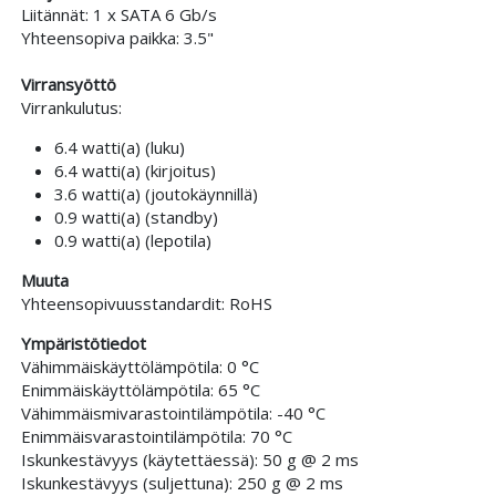
Liitännät: 1 x SATA 6 Gb/s
Yhteensopiva paikka: 3.5"
Virransyöttö
Virrankulutus:
6.4 watti(a) (luku)
6.4 watti(a) (kirjoitus)
3.6 watti(a) (joutokäynnillä)
0.9 watti(a) (standby)
0.9 watti(a) (lepotila)
Muuta
Yhteensopivuusstandardit: RoHS
Ympäristötiedot
Vähimmäiskäyttölämpötila: 0 °C
Enimmäiskäyttölämpötila: 65 °C
Vähimmäismivarastointilämpötila: -40 °C
Enimmäisvarastointilämpötila: 70 °C
Iskunkestävyys (käytettäessä): 50 g @ 2 ms
Iskunkestävyys (suljettuna): 250 g @ 2 ms