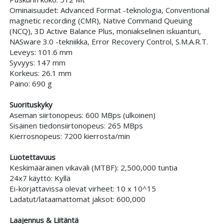
Ominaisuudet: Advanced Format -teknologia, Conventional
magnetic recording (CMR), Native Command Queuing
(NCQ), 3D Active Balance Plus, moniakselinen iskuanturi,
NASware 3.0 -tekniikka, Error Recovery Control, S.M.A.R.T.
Leveys: 101.6 mm
Syvyys: 147 mm
Korkeus: 26.1 mm
Paino: 690 g
Suorituskyky
Aseman siirtonopeus: 600 MBps (ulkoinen)
Sisäinen tiedonsiirtonopeus: 265 MBps
Kierrosnopeus: 7200 kierrosta/min
Luotettavuus
Keskimääräinen vikaväli (MTBF): 2,500,000 tuntia
24x7 käyttö: Kyllä
Ei-korjattavissa olevat virheet: 10 x 10^15
Ladatut/lataamattomat jaksot: 600,000
Laajennus & Liitäntä