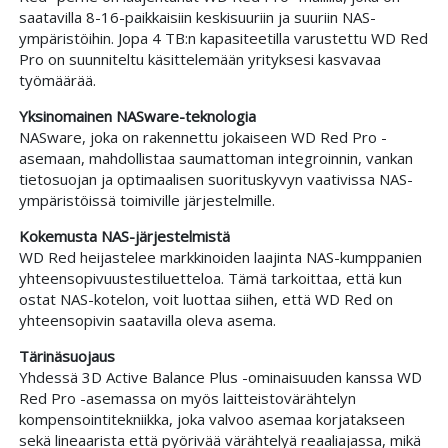
saatavilla 8-16-paikkaisiin keskisuuriin ja suuriin NAS-
ympäristöihin. Jopa 4 TB:n kapasiteetilla varustettu WD Red
Pro on suunniteltu käsittelemään yrityksesi kasvavaa
työmäärää.
Yksinomainen NASware-teknologia
NASware, joka on rakennettu jokaiseen WD Red Pro -
asemaan, mahdollistaa saumattoman integroinnin, vankan
tietosuojan ja optimaalisen suorituskyvyn vaativissa NAS-
ympäristöissä toimiville järjestelmille.
Kokemusta NAS-järjestelmistä
WD Red heijastelee markkinoiden laajinta NAS-kumppanien
yhteensopivuustestiluetteloa. Tämä tarkoittaa, että kun
ostat NAS-kotelon, voit luottaa siihen, että WD Red on
yhteensopivin saatavilla oleva asema.
Tärinäsuojaus
Yhdessä 3D Active Balance Plus -ominaisuuden kanssa WD
Red Pro -asemassa on myös laitteistovärähtelyn
kompensointitekniikka, joka valvoo asemaa korjatakseen
sekä lineaarista että pyörivää värähtelyä reaaliajassa, mikä