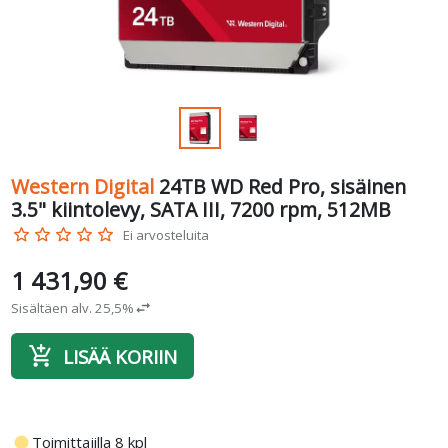
Western Digital
24TB WD Red Pro, sisäinen
3.5" kiintolevy, SATA III, 7200 rpm, 512MB
star_border
star_border
star_border
star_border
star_border
Ei arvosteluita
1 431,90 €
Sisältäen alv. 25,5%
swap_horiz
add_shopping_cart
LISÄÄ KORIIN
fiber_manual_record
Toimittajilla 8 kpl