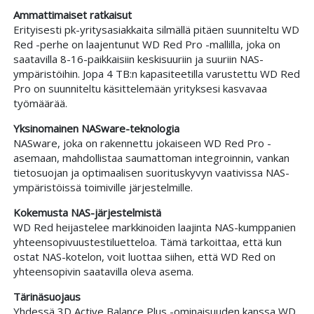
Ammattimaiset ratkaisut
Erityisesti pk-yritysasiakkaita silmällä pitäen suunniteltu WD
Red -perhe on laajentunut WD Red Pro -mallilla, joka on
saatavilla 8-16-paikkaisiin keskisuuriin ja suuriin NAS-
ympäristöihin. Jopa 4 TB:n kapasiteetilla varustettu WD Red
Pro on suunniteltu käsittelemään yrityksesi kasvavaa
työmäärää.
Yksinomainen NASware-teknologia
NASware, joka on rakennettu jokaiseen WD Red Pro -
asemaan, mahdollistaa saumattoman integroinnin, vankan
tietosuojan ja optimaalisen suorituskyvyn vaativissa NAS-
ympäristöissä toimiville järjestelmille.
Kokemusta NAS-järjestelmistä
WD Red heijastelee markkinoiden laajinta NAS-kumppanien
yhteensopivuustestiluetteloa. Tämä tarkoittaa, että kun
ostat NAS-kotelon, voit luottaa siihen, että WD Red on
yhteensopivin saatavilla oleva asema.
Tärinäsuojaus
Yhdessä 3D Active Balance Plus -ominaisuuden kanssa WD