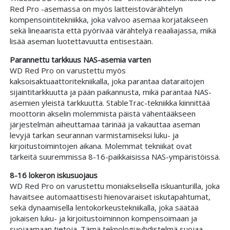
Red Pro -asemassa on myös laitteistovärähtelyn
kompensointitekniikka, joka valvoo asemaa korjatakseen
sekä lineaarista että pyörivää värähtelyä reaaliajassa, mikä
lisää aseman luotettavuutta entisestään.
Parannettu tarkkuus NAS-asemia varten
WD Red Pro on varustettu myös
kaksoisaktuaattoritekniikalla, joka parantaa dataraitojen
sijaintitarkkuutta ja pään paikannusta, mikä parantaa NAS-
asemien yleistä tarkkuutta. StableTrac-tekniikka kiinnittää
moottorin akselin molemmista päistä vähentääkseen
järjestelmän aiheuttamaa tärinää ja vakauttaa aseman
levyjä tarkan seurannan varmistamiseksi luku- ja
kirjoitustoimintojen aikana. Molemmat tekniikat ovat
tärkeitä suuremmissa 8-16-paikkaisissa NAS-ympäristöissä.
8-16 lokeron iskusuojaus
WD Red Pro on varustettu moniakselisella iskuanturilla, joka
havaitsee automaattisesti hienovaraiset iskutapahtumat,
sekä dynaamisella lentokorkeustekniikalla, joka säätää
jokaisen luku- ja kirjoitustoiminnon kompensoimaan ja
suojaamaan tietoja. Tämä teknologiayhdistelmä suojaa