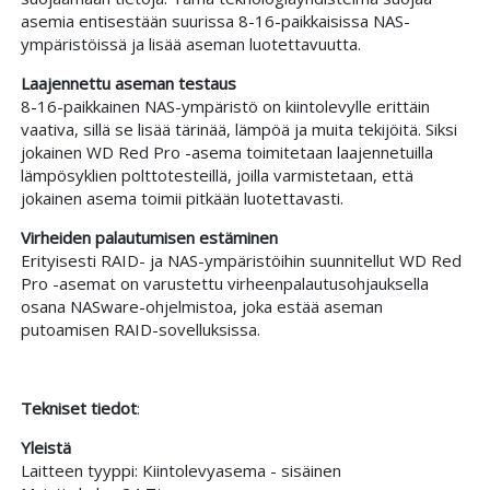
asemia entisestään suurissa 8-16-paikkaisissa NAS-
ympäristöissä ja lisää aseman luotettavuutta.
Laajennettu aseman testaus
8-16-paikkainen NAS-ympäristö on kiintolevylle erittäin
vaativa, sillä se lisää tärinää, lämpöä ja muita tekijöitä. Siksi
jokainen WD Red Pro -asema toimitetaan laajennetuilla
lämpösyklien polttotesteillä, joilla varmistetaan, että
jokainen asema toimii pitkään luotettavasti.
Virheiden palautumisen estäminen
Erityisesti RAID- ja NAS-ympäristöihin suunnitellut WD Red
Pro -asemat on varustettu virheenpalautusohjauksella
osana NASware-ohjelmistoa, joka estää aseman
putoamisen RAID-sovelluksissa.
Tekniset tiedot
:
Yleistä
Laitteen tyyppi: Kiintolevyasema - sisäinen