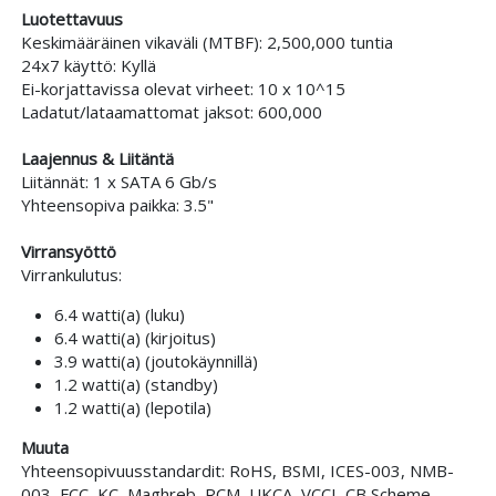
Luotettavuus
Keskimääräinen vikaväli (MTBF): 2,500,000 tuntia
24x7 käyttö: Kyllä
Ei-korjattavissa olevat virheet: 10 x 10^15
Ladatut/lataamattomat jaksot: 600,000
Laajennus & Liitäntä
Liitännät: 1 x SATA 6 Gb/s
Yhteensopiva paikka: 3.5"
Virransyöttö
Virrankulutus:
6.4 watti(a) (luku)
6.4 watti(a) (kirjoitus)
3.9 watti(a) (joutokäynnillä)
1.2 watti(a) (standby)
1.2 watti(a) (lepotila)
Muuta
Yhteensopivuusstandardit: RoHS, BSMI, ICES-003, NMB-
003, FCC, KC, Maghreb, RCM, UKCA, VCCI, CB Scheme,