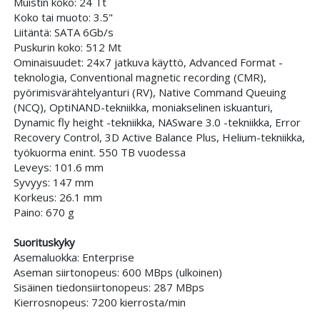
Muistin koko: 24 Tt
Koko tai muoto: 3.5"
Liitäntä: SATA 6Gb/s
Puskurin koko: 512 Mt
Ominaisuudet: 24x7 jatkuva käyttö, Advanced Format -
teknologia, Conventional magnetic recording (CMR),
pyörimisvärähtelyanturi (RV), Native Command Queuing
(NCQ), OptiNAND-tekniikka, moniakselinen iskuanturi,
Dynamic fly height -tekniikka, NASware 3.0 -tekniikka, Error
Recovery Control, 3D Active Balance Plus, Helium-tekniikka,
työkuorma enint. 550 TB vuodessa
Leveys: 101.6 mm
Syvyys: 147 mm
Korkeus: 26.1 mm
Paino: 670 g
Suorituskyky
Asemaluokka: Enterprise
Aseman siirtonopeus: 600 MBps (ulkoinen)
Sisäinen tiedonsiirtonopeus: 287 MBps
Kierrosnopeus: 7200 kierrosta/min