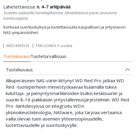
Lähetettävissä:
n. 4-7 arkipäivää
Tuotetta saatavilla toimittajiltamme, lähetettävissä paras arviomme
toimitusajasta.
Korkeaa suorituskykyä ja luotettavuutta kaupallisen ja yritystason
NAS-ympäristöihin!
WD240KFGX
TAKUUAIKA 5 vuotta
Tuotekuvaus
Tuoteturvallisuus
Tuotekuvaus
Alkuperäiseen NAS-väriin liittynyt WD Red Pro jatkaa WD
Red -tuoteperheen menestyskaavaa lisäämällä tukea
kuluttaja- ja pienyritysmarkkinoiden lisäksi keskisuuriin ja
suuriin 8-16-paikkaisiin yritystallennusjärjestelmiin. WD Red
Pro -kiintolevyissä on integroitu WD:n
yksinoikeusteknologia, NASware, joka tarjoaa vertaansa
vailla olevan tuen asemien yhteensopivuudelle,
luotettavuudelle ja suorituskyvylle.