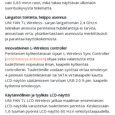
vain 0,65 mm:n raon, mikä takaa näyttävän ulkonäön
suorituskyvystä tinkimättä.
Langaton toiminta, helppo asennus
UNI FAN TL Wireless- sarjan langattoman 2,4 GHz:n
tekniikan ansiosta perinteisiä hubiliitäntöjä ei tarvita,
ainoastaan virta, yksinkertaistaen asennusta merkittävästi
ja parantaa käyttökokemusta.
Innovatiivinen L-Wireless controller
Perinteisen kytkentätavan sijaan L-Wireless Sync Controller
(
ostettavissa erikseen
) ohjaa sekä valaistusta että
tuulettimen nopeuksia ilman, kaapelin kytkentää
controlleriin. Tuulettimille voidaan syöttää virtaa emolevyn
4-pinnisen tuuletinliitännän tai SATA-virtakaapelin kautta.
LCD-näytön säätämiseen tarvitaan USB 2.0 9-pin- kaapelin
kytkentä emolevyyn.
Käytännöllinen ja tyylikäs LCD-näyttö
UNI FAN TL LCD Wireless jatkaa maailman ensimmäisen
LCD-näytöllä varustetun tuulettimen perintöä. Keskiössään
1,6 tuuman pyöreä LCD-näyttö 60 Hz:n virkistystaajuudella,