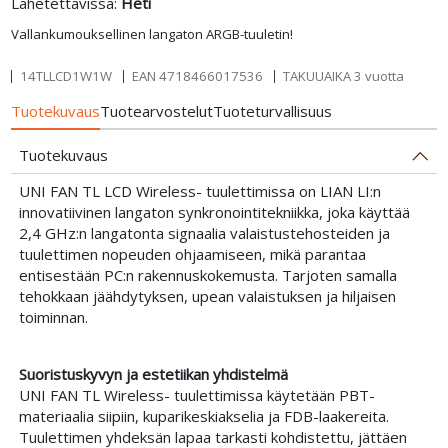
Lähetettävissä:
Heti
Vallankumouksellinen langaton ARGB-tuuletin!
14TLLCD1W1W
EAN
4718466017536
TAKUUAIKA 3 vuotta
Tuotekuvaus
Tuotearvostelut
Tuoteturvallisuus
Tuotekuvaus
UNI FAN TL LCD Wireless- tuulettimissa on LIAN LI:n
innovatiivinen langaton synkronointitekniikka, joka käyttää
2,4 GHz:n langatonta signaalia valaistustehosteiden ja
tuulettimen nopeuden ohjaamiseen, mikä parantaa
entisestään PC:n rakennuskokemusta. Tarjoten samalla
tehokkaan jäähdytyksen, upean valaistuksen ja hiljaisen
toiminnan.
Suoristuskyvyn ja estetiikan yhdistelmä
UNI FAN TL Wireless- tuulettimissa käytetään PBT-
materiaalia siipiin, kuparikeskiakselia ja FDB-laakereita.
Tuulettimen yhdeksän lapaa tarkasti kohdistettu, jättäen