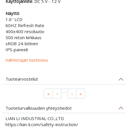
Käyttöjännite
: DC 5 V - 12 V
Näyttö
1.6'' LCD
60HZ Refresh Rate
400x400 resoluutio
500 nitsin kirkkaus
sRGB 24-bitinen
IPS-paneeli
Valmistajan tuotesivu
Tuotearvostelut
«
‹
›
»
Tuoteturvallisuuden yhteystiedot
LIAN LI INDUSTRIAL CO.,LTD
https://lian-li.com/safety-instruction/