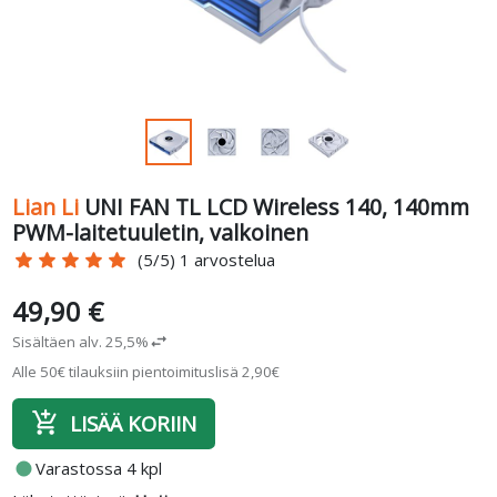
Lian Li
UNI FAN TL LCD Wireless 140, 140mm
PWM-laitetuuletin, valkoinen
star
star
star
star
star
(5/5) 1 arvostelua
49,90 €
Sisältäen alv. 25,5%
swap_horiz
Alle 50€ tilauksiin pientoimituslisä 2,90€
add_shopping_cart
LISÄÄ KORIIN
fiber_manual_record
Varastossa 4 kpl