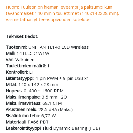
Huom: Tuuletin on hieman leveämpi ja paksumpi kuin
tavanomaiset 140 mm:n tuulettimet (140x142x28 mm).
Varmistathan yhteensopivuuden koteloosi.
Tekniset tiedot
:
Tuotenimi
: UNI FAN TL140 LCD Wireless
Malli
: 14TLLCD1W1W
Väri
: Valkoinen
Tuulettimien määrä
: 1
Kontrolleri
: Ei
Liitäntätyyppi
: 4-pin PWM + 9-pin USB x1
Mitat
: 140 x 142 x 28 mm
Nopeus
: 0, 400 ~ 1600 RPM
Maks. ilmanpaine
: 3,5 mmH2O
Maks. ilmavirtaus
: 68,1 CFM
Akustinen melu
: 28,5 dBA (Maks.)
Sisääntulon teho
: 6,72 W
Materiaali
: PA66 PBT
Laakerointityyppi
: Fluid Dynamic Bearing (FDB)