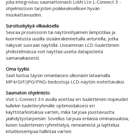
joka integroituu saumattomasti LIAN LI:n L-Connect 3 -
ohjelmistoon tarjoten poikkeuksellisen hyvän
muokattavuuden.
Suroituskykyä vilkauksella
Seuraa prosessorin tai näytönohjaimen lämpötilaa ja
kuormitusta uusilla sisäänrakennetuilla antureilla, jotka
näkyvät suoraan näytöllä. Useamman LCD-tuulettimen
yhdistelmässä voit näyttää useita datapisteitä
samanaikaisesti.
Oma tyylisi
Saat luotua täysin omanlaisesi ulkonäön lataamalla
MP4/GIF/JPG/PNG-tiedostoja LCD-näytön esitettäväksi.
Saumaton ohjelmisto
Voit L-Connect 3:n avulla asettaa eri tuulettimen nopeudet
kullekin tuuletinryhmälle optimoidaksesi eri
käyttötarkoituksia varten, mikä tarjoaa joustavuutta
jäähdytystarpeisiin. Sovellus tarjoaa erilaisia ominaisuuksia,
kuten tuulettimien ryhmittelyä, nimeämistä ja lajittelua
intuitiivisempaa hallintaa varten.