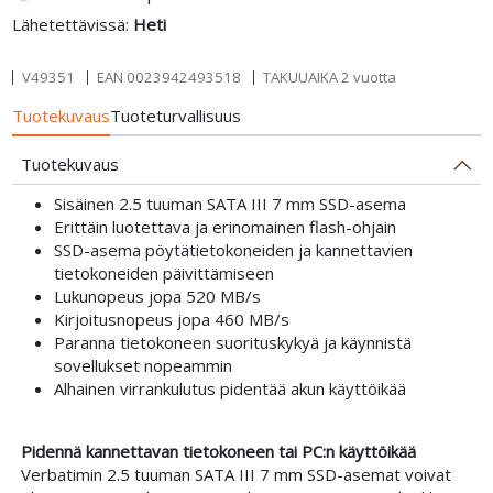
Lähetettävissä:
Heti
V49351
EAN
0023942493518
TAKUUAIKA 2 vuotta
Tuotekuvaus
Tuoteturvallisuus
Tuotekuvaus
Sisäinen 2.5 tuuman SATA III 7 mm SSD-asema
Erittäin luotettava ja erinomainen flash-ohjain
SSD-asema pöytätietokoneiden ja kannettavien
tietokoneiden päivittämiseen
Lukunopeus jopa 520 MB/s
Kirjoitusnopeus jopa 460 MB/s
Paranna tietokoneen suorituskykyä ja käynnistä
sovellukset nopeammin
Alhainen virrankulutus pidentää akun käyttöikää
Pidennä kannettavan tietokoneen tai PC:n käyttöikää
Verbatimin 2.5 tuuman SATA III 7 mm SSD-asemat voivat