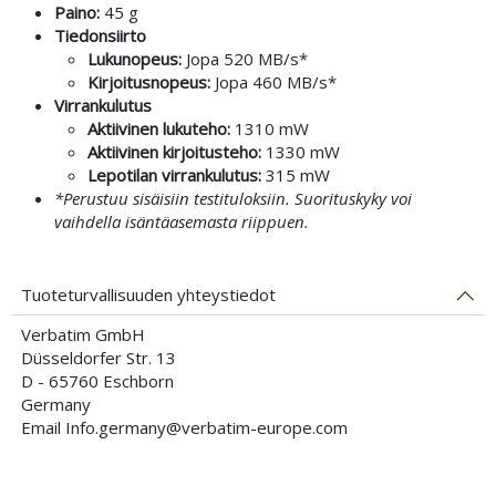
Paino:
45 g
Tiedonsiirto
Lukunopeus:
Jopa 520 MB/s*
Kirjoitusnopeus:
Jopa 460 MB/s*
Virrankulutus
Aktiivinen lukuteho:
1310 mW
Aktiivinen kirjoitusteho:
1330 mW
Lepotilan virrankulutus:
315 mW
*Perustuu sisäisiin testituloksiin. Suorituskyky voi
vaihdella isäntäasemasta riippuen.
Tuoteturvallisuuden yhteystiedot
Verbatim GmbH
Düsseldorfer Str. 13
D - 65760 Eschborn
Germany
Email Info.germany@verbatim-europe.com