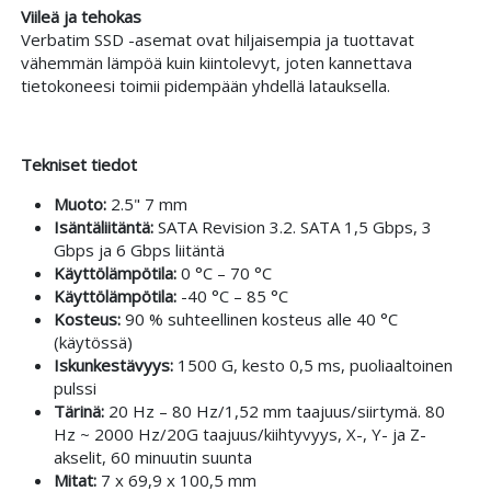
Viileä ja tehokas
Verbatim SSD -asemat ovat hiljaisempia ja tuottavat
vähemmän lämpöä kuin kiintolevyt, joten kannettava
tietokoneesi toimii pidempään yhdellä latauksella.
Tekniset tiedot
Muoto:
2.5" 7 mm
Isäntäliitäntä:
SATA Revision 3.2. SATA 1,5 Gbps, 3
Gbps ja 6 Gbps liitäntä
Käyttölämpötila:
0 °C – 70 °C
Käyttölämpötila:
-40 °C – 85 °C
Kosteus:
90 % suhteellinen kosteus alle 40 °C
(käytössä)
Iskunkestävyys:
1500 G, kesto 0,5 ms, puoliaaltoinen
pulssi
Tärinä:
20 Hz – 80 Hz/1,52 mm taajuus/siirtymä. 80
Hz ~ 2000 Hz/20G taajuus/kiihtyvyys, X-, Y- ja Z-
akselit, 60 minuutin suunta
Mitat:
7 x 69,9 x 100,5 mm