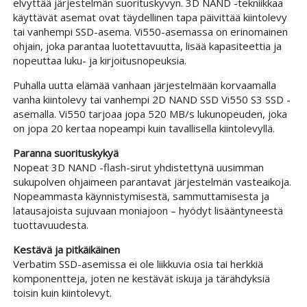
elvyttää järjestelmän suorituskyvyn. 3D NAND -tekniikkaa
käyttävät asemat ovat täydellinen tapa päivittää kiintolevy
tai vanhempi SSD-asema. Vi550-asemassa on erinomainen
ohjain, joka parantaa luotettavuutta, lisää kapasiteettia ja
nopeuttaa luku- ja kirjoitusnopeuksia.
Puhalla uutta elämää vanhaan järjestelmään korvaamalla
vanha kiintolevy tai vanhempi 2D NAND SSD Vi550 S3 SSD -
asemalla. Vi550 tarjoaa jopa 520 MB/s lukunopeuden, joka
on jopa 20 kertaa nopeampi kuin tavallisella kiintolevyllä.
Paranna suorituskykyä
Nopeat 3D NAND -flash-sirut yhdistettynä uusimman
sukupolven ohjaimeen parantavat järjestelmän vasteaikoja.
Nopeammasta käynnistymisestä, sammuttamisesta ja
latausajoista sujuvaan moniajoon – hyödyt lisääntyneestä
tuottavuudesta.
Kestävä ja pitkäikäinen
Verbatim SSD-asemissa ei ole liikkuvia osia tai herkkiä
komponentteja, joten ne kestävät iskuja ja tärähdyksiä
toisin kuin kiintolevyt.