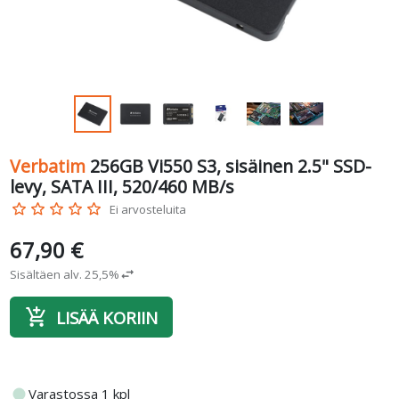
Verbatim
256GB Vi550 S3, sisäinen 2.5" SSD-
levy, SATA III, 520/460 MB/s
star_border
star_border
star_border
star_border
star_border
Ei arvosteluita
67,90 €
Sisältäen alv. 25,5%
swap_horiz
add_shopping_cart
LISÄÄ KORIIN
fiber_manual_record
Varastossa 1 kpl