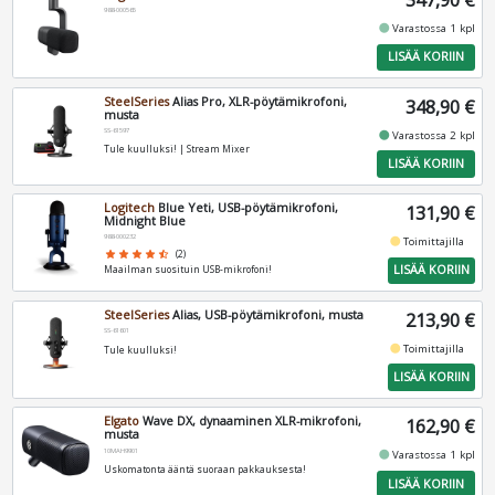
347,90 €
988-000565
fiber_manual_record
Varastossa 1 kpl
LISÄÄ KORIIN
SteelSeries
Alias Pro, XLR-pöytämikrofoni,
348,90 €
musta
SS-61597
fiber_manual_record
Varastossa 2 kpl
Tule kuulluksi! | Stream Mixer
LISÄÄ KORIIN
Logitech
Blue Yeti, USB-pöytämikrofoni,
131,90 €
Midnight Blue
988-000232
fiber_manual_record
Toimittajilla
star
star
star
star
star_half
(2)
LISÄÄ KORIIN
Maailman suosituin USB-mikrofoni!
SteelSeries
Alias, USB-pöytämikrofoni, musta
213,90 €
SS-61601
fiber_manual_record
Toimittajilla
Tule kuulluksi!
LISÄÄ KORIIN
Elgato
Wave DX, dynaaminen XLR-mikrofoni,
162,90 €
musta
10MAH9901
fiber_manual_record
Varastossa 1 kpl
Uskomatonta ääntä suoraan pakkauksesta!
LISÄÄ KORIIN