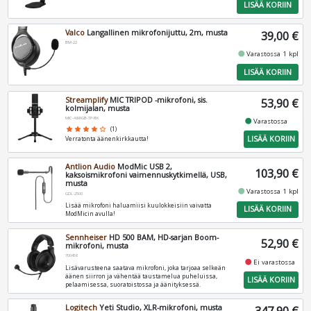
LISÄÄ KORIIN
Valco
Langallinen mikrofonijuttu, 2m, musta
39,00 €
BM-22
fiber_manual_record
Varastossa 1 kpl
LISÄÄ KORIIN
Streamplify
MIC TRIPOD -mikrofoni, sis.
53,90 €
kolmijalan, musta
MIC-48-RGB-TP-BK
fiber_manual_record
Varastossa
star
star
star
star
star_border
(1)
LISÄÄ KORIIN
Verratonta äänenkirkkautta!
Antlion Audio
ModMic USB 2,
103,90 €
kaksoismikrofoni vaimennuskytkimellä, USB,
musta
fiber_manual_record
Varastossa 1 kpl
GDL-2500
Lisää mikrofoni haluamiisi kuulokkeisiin vaivatta
LISÄÄ KORIIN
ModMicin avulla!
Sennheiser
HD 500 BAM, HD-sarjan Boom-
52,90 €
mikrofoni, musta
700456
fiber_manual_record
Ei varastossa
Lisävarusteena saatava mikrofoni, joka tarjoaa selkeän
äänen siirron ja vähentää taustamelua puheluissa,
LISÄÄ KORIIN
pelaamisessa, suoratoistossa ja äänityksessä.
Logitech
Yeti Studio, XLR-mikrofoni, musta