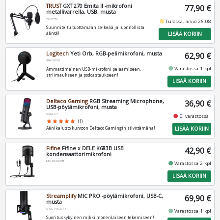
TRUST
GXT 270 Emita II -mikrofoni
77,90 €
metallivarrella, USB, musta
TR-25770
fiber_manual_record
Tulossa, arvio 26.08
Suunniteltu tuottamaan selkeää ja luonnollista
LISÄÄ KORIIN
ääntä!
Logitech
Yeti Orb, RGB-pelimikrofoni, musta
62,90 €
988-000551
fiber_manual_record
Varastossa 1 kpl
Ammattimainen USB-mikrofoni pelaamiseen,
striimaukseen ja podcastaukseen!
LISÄÄ KORIIN
Deltaco Gaming
RGB Streaming Microphone,
36,90 €
USB-pöytämikrofoni, musta
GAM-171
fiber_manual_record
Ei varastossa
star
star
star
star
star
(1)
LISÄÄ KORIIN
Äänikalusto kuntoon Deltaco Gamingin siivittämänä!
Fifine
Fifine x DELE K683B USB
42,90 €
kondensaattorimikrofoni
MIC-FIF-K683B
fiber_manual_record
Varastossa 2 kpl
LISÄÄ KORIIN
Streamplify
MIC PRO -pöytämikrofoni, USB-C,
69,90 €
musta
SPMC-P3C327.11
fiber_manual_record
Varastossa 1 kpl
Suorituskykyinen mikki monenlaiseen tekemiseen!