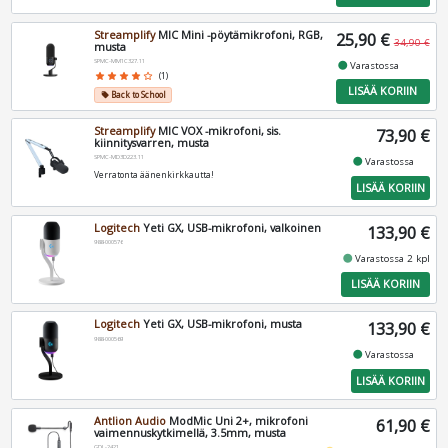
Streamplify
MIC Mini -pöytämikrofoni, RGB,
25,90 €
34,90 €
musta
SPMC-MM1C327.11
fiber_manual_record
Varastossa
star
star
star
star
star_border
(1)
LISÄÄ KORIIN
Back to School
local_offer
Streamplify
MIC VOX -mikrofoni, sis.
73,90 €
kiinnitysvarren, musta
SPMC-MD3D223.11
fiber_manual_record
Varastossa
Verratonta äänenkirkkautta!
LISÄÄ KORIIN
Logitech
Yeti GX, USB-mikrofoni, valkoinen
133,90 €
988-000576
fiber_manual_record
Varastossa 2 kpl
LISÄÄ KORIIN
Logitech
Yeti GX, USB-mikrofoni, musta
133,90 €
988-000569
fiber_manual_record
Varastossa
LISÄÄ KORIIN
Antlion Audio
ModMic Uni 2+, mikrofoni
61,90 €
vaimennuskytkimellä, 3.5mm, musta
GDL-2421