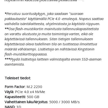
*
Perustuu suorituskykyyn, joka saadaan "suoraan
pakkauksesta" käyttämällä PCIe 4.0 -emolevyä. Nopeus saattaa
vaihdella isäntälaitteesta, ohjelmistosta ja käytöstä riippuen.
**
Osa flash-muistikortin mainitusta tallennuskapasiteetista
on varattu alustusta ja muita toimintoja varten, eikä ole
käytettävissä tallennukseen. Siten tietojen tallennukseen
käytettävissä oleva todellinen tila on tuotteessa ilmoitettua
määrää vähäisempi. Lisätietoja on nähtävissä Kingstonin
flash-muistikorttioppaassa.
***
Pyydä lisätietoja laitteen valmistajalta ennen SSD-aseman
asentamista.
Tekniset tiedot
:
Form Factor
: M.2 2230
Väylä
: PCIe 4.0 x4 NVMe
Kapasiteetti
: 500 GB
Vaiheittainen luku/kirjoitus
: 5000 / 3000 MB/s
NAND
: 3D