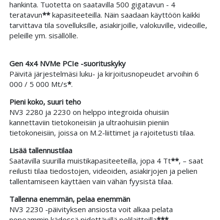
hankinta. Tuotetta on saatavilla 500 gigatavun - 4
teratavun
**
kapasiteeteilla. Näin saadaan käyttöön kaikki
tarvittava tila sovelluksille, asiakirjoille, valokuville, videoille,
peleille ym. sisällölle.
Gen 4x4 NVMe PCIe -suorituskyky
Päivitä järjestelmäsi luku- ja kirjoitusnopeudet arvoihin 6
000 / 5 000 Mt/s
*
.
Pieni koko, suuri teho
NV3 2280 ja 2230 on helppo integroida ohuisiin
kannettaviin tietokoneisiin ja ultraohuisiin pieniin
tietokoneisiin, joissa on M.2-liittimet ja rajoitetusti tilaa.
Lisää tallennustilaa
Saatavilla suurilla muistikapasiteeteilla, jopa 4 Tt
**
, – saat
reilusti tilaa tiedostojen, videoiden, asiakirjojen ja pelien
tallentamiseen käyttäen vain vähän fyysistä tilaa.
Tallenna enemmän, pelaa enemmän
NV3 2230 -päivityksen ansiosta voit alkaa pelata
nopeammin kädessä pidettävillä pelilaitteilla
***
.