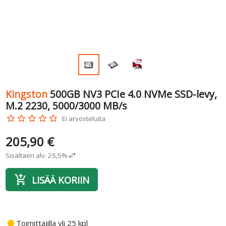
Kingston
500GB NV3 PCIe 4.0 NVMe SSD-levy,
M.2 2230, 5000/3000 MB/s
star_border
star_border
star_border
star_border
star_border
Ei arvosteluita
205,90 €
Sisältäen alv. 25,5%
swap_horiz
add_shopping_cart
LISÄÄ KORIIN
fiber_manual_record
Toimittajilla yli 25 kpl