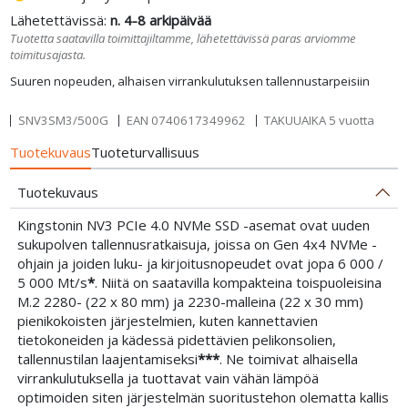
Lähetettävissä:
n. 4-8 arkipäivää
Tuotetta saatavilla toimittajiltamme, lähetettävissä paras arviomme
toimitusajasta.
Suuren nopeuden, alhaisen virrankulutuksen tallennustarpeisiin
SNV3SM3/500G
EAN
0740617349962
TAKUUAIKA 5 vuotta
Tuotekuvaus
Tuoteturvallisuus
Tuotekuvaus
Kingstonin NV3 PCIe 4.0 NVMe SSD -asemat ovat uuden
sukupolven tallennusratkaisuja, joissa on Gen 4x4 NVMe -
ohjain ja joiden luku- ja kirjoitusnopeudet ovat jopa 6 000 /
5 000 Mt/s
*
. Niitä on saatavilla kompakteina toispuoleisina
M.2 2280- (22 x 80 mm) ja 2230-malleina (22 x 30 mm)
pienikokoisten järjestelmien, kuten kannettavien
tietokoneiden ja kädessä pidettävien pelikonsolien,
tallennustilan laajentamiseksi
***
. Ne toimivat alhaisella
virrankulutuksella ja tuottavat vain vähän lämpöä
optimoiden siten järjestelmän suoritustehon olematta kallis