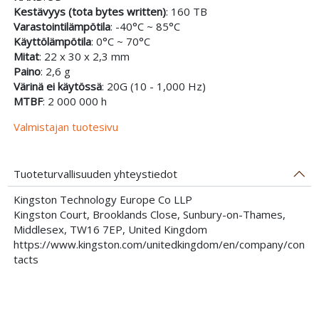
Kestävyys (tota bytes written)
: 160 TB
Varastointilämpötila
: -40°C ~ 85°C
Käyttölämpötila
: 0°C ~ 70°C
Mitat
: 22 x 30 x 2,3 mm
Paino
: 2,6 g
Värinä ei käytössä
: 20G (10 - 1,000 Hz)
MTBF
: 2 000 000 h
Valmistajan tuotesivu
Tuoteturvallisuuden yhteystiedot
Kingston Technology Europe Co LLP
Kingston Court, Brooklands Close, Sunbury-on-Thames,
Middlesex, TW16 7EP, United Kingdom
https://www.kingston.com/unitedkingdom/en/company/con
tacts