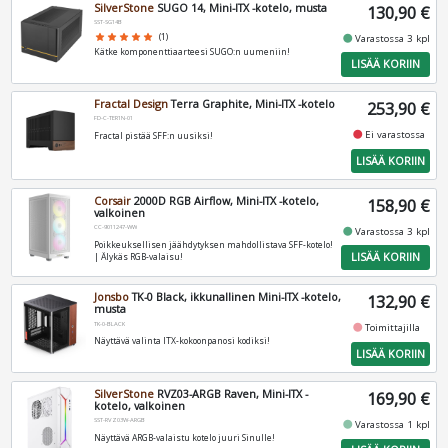
SilverStone
SUGO 14, Mini-ITX -kotelo, musta
130,90 €
SST-SG14B
fiber_manual_record
star
star
star
star
star
(1)
Varastossa 3 kpl
Kätke komponenttiaarteesi SUGO:n uumeniin!
LISÄÄ KORIIN
Fractal Design
Terra Graphite, Mini-ITX -kotelo
253,90 €
FD-C-TER1N-01
fiber_manual_record
Ei varastossa
Fractal pistää SFF:n uusiksi!
LISÄÄ KORIIN
Corsair
2000D RGB Airflow, Mini-ITX -kotelo,
158,90 €
valkoinen
CC-9011247-WW
fiber_manual_record
Varastossa 3 kpl
Poikkeuksellisen jäähdytyksen mahdollistava SFF-kotelo!
LISÄÄ KORIIN
| Älykäs RGB-valaisu!
Jonsbo
TK-0 Black, ikkunallinen Mini-ITX -kotelo,
132,90 €
musta
TK-0-BLACK
fiber_manual_record
Toimittajilla
Näyttävä valinta ITX-kokoonpanosi kodiksi!
LISÄÄ KORIIN
SilverStone
RVZ03-ARGB Raven, Mini-ITX -
169,90 €
kotelo, valkoinen
SST-RVZ03W-ARGB
fiber_manual_record
Varastossa 1 kpl
Näyttävä ARGB-valaistu kotelo juuri Sinulle!