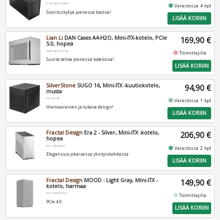
0-761345-10168-4
fiber_manual_record
Varastossa 4 kpl
Suorituskykyä pienessä koossa!
LISÄÄ KORIIN
Lian Li
DAN Cases A4-H2O, Mini-ITX-kotelo, PCIe
169,90 €
5.0, hopea
G99.A4H2OA5.00
fiber_manual_record
Toimittajilla
Suurta tehoa pienessä kotelossa!
LISÄÄ KORIIN
SilverStone
SUGO 16, Mini-ITX -kuutiokotelo,
94,90 €
musta
SST-SG16B
fiber_manual_record
Varastossa 1 kpl
Hienovarainen ja tukeva design!
LISÄÄ KORIIN
Fractal Design
Era 2 - Silver, Mini-ITX -kotelo,
206,90 €
hopea
FD-C-ERA2N-01
fiber_manual_record
Varastossa 2 kpl
Eleganssia jokaisessa yksityiskohdassa
LISÄÄ KORIIN
Fractal Design
MOOD - Light Gray, Mini-ITX -
149,90 €
kotelo, harmaa
FD-C-MOD1N-01
fiber_manual_record
Toimittajilla
PCIe 4.0
LISÄÄ KORIIN