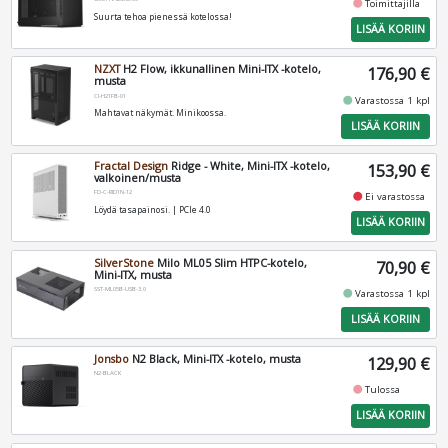
fiber_manual_record
Toimittajilla
Suurta tehoa pienessä kotelossa!
LISÄÄ KORIIN
NZXT
H2 Flow, ikkunallinen Mini-ITX -kotelo,
176,90 €
musta
CI-H21FB-01
fiber_manual_record
Varastossa 1 kpl
Mahtavat näkymät. Minikoossa.
LISÄÄ KORIIN
Fractal Design
Ridge - White, Mini-ITX -kotelo,
153,90 €
valkoinen/musta
FD-C-RID1N-12
fiber_manual_record
Ei varastossa
Löydä tasapainosi. | PCIe 4.0
LISÄÄ KORIIN
SilverStone
Milo ML05 Slim HTPC-kotelo,
70,90 €
Mini-ITX, musta
SST-ML05B-USB-3.0
fiber_manual_record
Varastossa 1 kpl
LISÄÄ KORIIN
Jonsbo
N2 Black, Mini-ITX -kotelo, musta
129,90 €
N2-BLACK
fiber_manual_record
Tulossa
LISÄÄ KORIIN