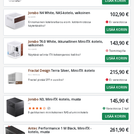
LISÄÄ KORIIN
Jonsbo
N4 White, NAS-kotelo, valkoinen
102,90 €
N4-WHITE
fiber_manual_record
Ei varastossa
Erinomainen koteloratkaisu esim. kotitoimistossa
käytettäväksi!
LISÄÄ KORIIN
Jonsbo
TK-0 White, ikkunallinen Mini-ITX -kotelo,
143,90 €
valkoinen
TK-0-WHITE
fiber_manual_record
Toimittajilla
Näyttävä valinta ITX-kokoonpanosi kodiksi!
LISÄÄ KORIIN
Fractal Design
Terra Silver, Mini-ITX -kotelo
215,90 €
FD-C-TER1N-02
fiber_manual_record
Ei varastossa
Fractal pistää SFF:n uusiksi!
LISÄÄ KORIIN
Jonsbo
N3, Mini-ITX -kotelo, musta
145,90 €
N3
fiber_manual_record
star
star
star
star
star_border
(2)
Varastossa 2 kpl
8-paikkainen minikokoinen NAS-alumiinikotelo
LISÄÄ KORIIN
Antec
Performance 1 M Black, Mini-ITX -
261,90 €
kotelo, musta