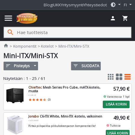
brightness_medium
Blogi
UKK
Yritysmyynti
Yhteystiedot
FI
menu
person
shopping_cart
search
Jimms.fi
home
Komponentit
Kotelot
Mini-ITX/Mini-STX
Mini-ITX/Mini-STX
sort
Pisteytys
filter_list
SUODATA
apps
grid_view
table_rows
Näytetään
:
1 - 25 / 61
Chieftec
Mesh Series Pro Cube, mATX-kotelo,
57,90 €
musta
CI-02B-OP
fiber_manual_record
Varastossa 1 kpl
star
star
star
star
star_half
(3)
LISÄÄ KORIIN
Jonsbo
C6-ITX White, Mini-ITX -kotelo, valkoinen
49,90 €
C6-ITX-WHITE
fiber_manual_record
Tulossa
Pirteä piilopaikka pikkukokoonpanon komponenteille!
LISÄÄ KORIIN