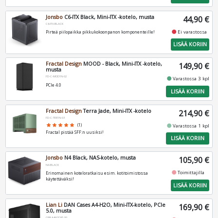
Jonsbo
C6-ITX Black, Mini-ITX -kotelo, musta
44,90 €
C6-ITX-BLACK
fiber_manual_record
Ei varastossa
Pirteä piilopaikka pikkukokoonpanon komponenteille!
LISÄÄ KORIIN
Fractal Design
MOOD - Black, Mini-ITX -kotelo,
149,90 €
musta
FD-C-MOD1N-02
fiber_manual_record
Varastossa 3 kpl
PCIe 4.0
LISÄÄ KORIIN
Fractal Design
Terra Jade, Mini-ITX -kotelo
214,90 €
FD-C-TER1N-03
fiber_manual_record
star
star
star
star
star
(1)
Varastossa 1 kpl
Fractal pistää SFF:n uusiksi!
LISÄÄ KORIIN
Jonsbo
N4 Black, NAS-kotelo, musta
105,90 €
N4-BLACK
fiber_manual_record
Toimittajilla
Erinomainen koteloratkaisu esim. kotitoimistossa
käytettäväksi!
LISÄÄ KORIIN
Lian Li
DAN Cases A4-H2O, Mini-ITX-kotelo, PCIe
169,90 €
5.0, musta
G99.A4H2OX5.00