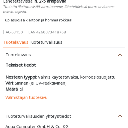
Lähetettävissä:
n. 2-5 arkipäivää
Tuotetta tilattuna lisää varastoomme, lähetettävissä paras arviomme
toimitusajasta.
Tuplasuojaa kiertoon ja homma rokkaa!
AC-53150
EAN
4260073418768
Tuotekuvaus
Tuoteturvallisuus
Tuotekuvaus
Tekniset tiedot
:
Nesteen tyyppi
: Valmis käytettäväksi, korroosiosuojattu
Väri
: Sininen (ei UV-reaktiivinen)
Määrä
: 5l
Valmistajan tuotesivu
Tuoteturvallisuuden yhteystiedot
Aqua Computer GmbH & Co. KG