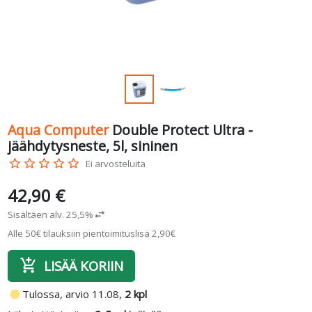
Aqua Computer
Double Protect Ultra -
jäähdytysneste, 5l, sininen
star_border
star_border
star_border
star_border
star_border
Ei arvosteluita
42,90 €
Sisältäen alv. 25,5%
swap_horiz
Alle 50€ tilauksiin pientoimituslisä 2,90€
add_shopping_cart
LISÄÄ KORIIN
fiber_manual_record
Tulossa, arvio 11.08,
2 kpl