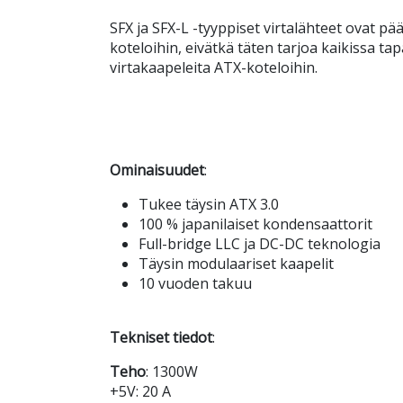
SFX ja SFX-L -tyyppiset virtalähteet ovat p
koteloihin, eivätkä täten tarjoa kaikissa tap
virtakaapeleita ATX-koteloihin.
Ominaisuudet
:
Tukee täysin ATX 3.0
100 % japanilaiset kondensaattorit
Full-bridge LLC ja DC-DC teknologia
Täysin modulaariset kaapelit
10 vuoden takuu
Tekniset tiedot
:
Teho
: 1300W
+5V: 20 A