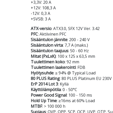
+3,3V: 20 A
+12V: 108,3 A
-12V: 0,3 A
+5VSB: 3 A
ATX-versio
: ATX3.0, SFX 12V Ver. 3.42
PFC
: Aktiivinen PFC
Sisääntulon jännite
: 200 - 240 V
Sisääntulon virta
: 7,7 A (maks.)
Sisääntulon taajuus
: 50 - 60 Hz
Mitat (PxLxK)
: 100 x 125 x 63,5 mm
Tuulettimen koko
: 92 mm
Tuulettimen laakerointi
: FDB
Hyötysuhde
: ≥ 94% @ Typical Load
80 PLUS Rating
: 80 PLUS Platinum EU 230V
ErP 2014 Lot 3
: Kyllä
Käyttölämpötila
: 0 - 50°C
Power Good Signal
: 100 - 150 ms
Hold Up Time
: ≥16ms at 60% Load
MTBF
: > 100 000 h
Suojaus
: OVP, OPP, SCP, OCP, UVP, OTP, Su