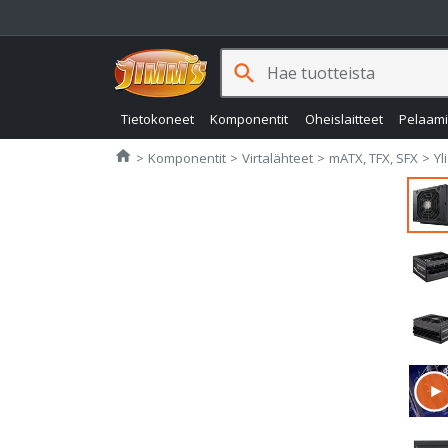
search
Tietokoneet
Komponentit
Oheislaitteet
Pelaam
Jimms.fi
home
Komponentit
Virtalähteet
mATX, TFX, SFX
Yl