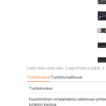
MPZ-D001-SFBP-BEU
EAN
4719512122839
Tuotekuvaus
Tuoteturvallisuus
Tuotekuvaus
Huomioithan virtalähdettä valitessasi yht
kotelon kanssa.