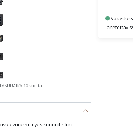
fiber_manual_record
Varastoss
Lähetettävis
TAKUUAIKA 10 vuotta
eensopivuuden myös suunnitellun