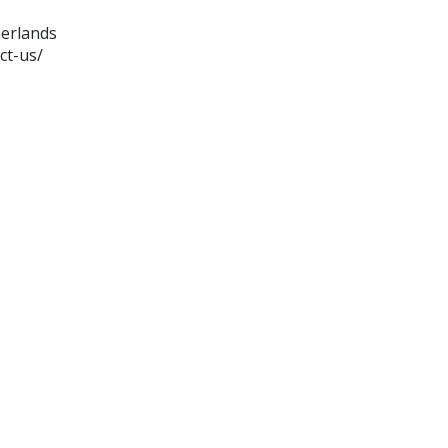
herlands
ct-us/