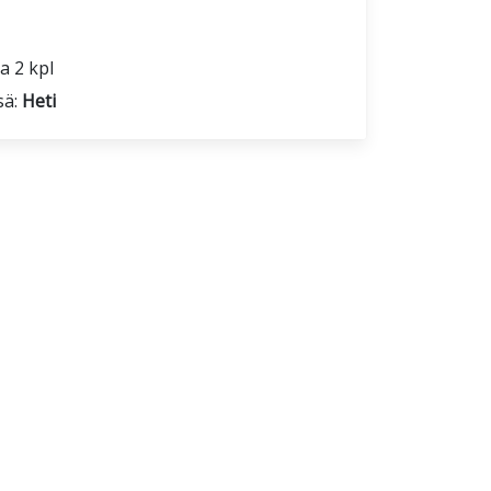
a 2 kpl
sä:
Heti