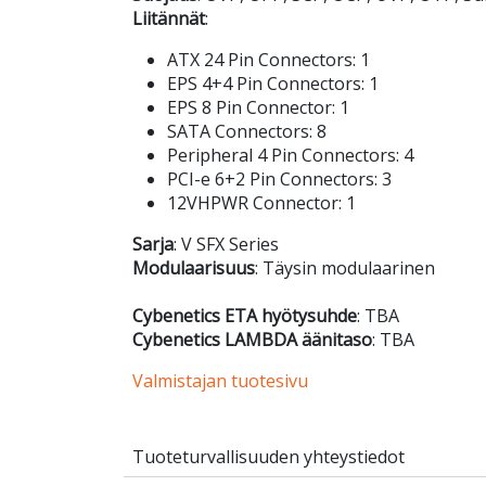
Liitännät
:
ATX 24 Pin Connectors: 1
EPS 4+4 Pin Connectors: 1
EPS 8 Pin Connector: 1
SATA Connectors: 8
Peripheral 4 Pin Connectors: 4
PCI-e 6+2 Pin Connectors: 3
12VHPWR Connector: 1
Sarja
: V SFX Series
Modulaarisuus
: Täysin modulaarinen
Cybenetics ETA hyötysuhde
: TBA
Cybenetics LAMBDA äänitaso
: TBA
Valmistajan tuotesivu
Tuoteturvallisuuden yhteystiedot