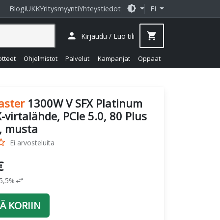
brightness_medium
Blogi
UKK
Yritysmyynti
Yhteystiedot
FI
person
shopping_cart
Kirjaudu / Luo tili
otteet
Ohjelmistot
Palvelut
Kampanjat
Oppaat
aster
1300W V SFX Platinum
-virtalähde, PCIe 5.0, 80 Plus
, musta
_border
Ei arvosteluita
€
swap_horiz
25,5%
Ä KORIIN