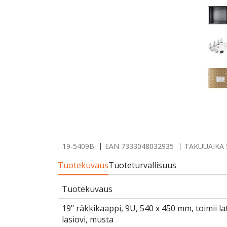
19-5409B
EAN
7333048032935
TAKUUAIKA 5
Tuotekuvaus
Tuoteturvallisuus
Tuotekuvaus
19" räkkikaappi, 9U, 540 x 450 mm, toimii la
lasiovi, musta