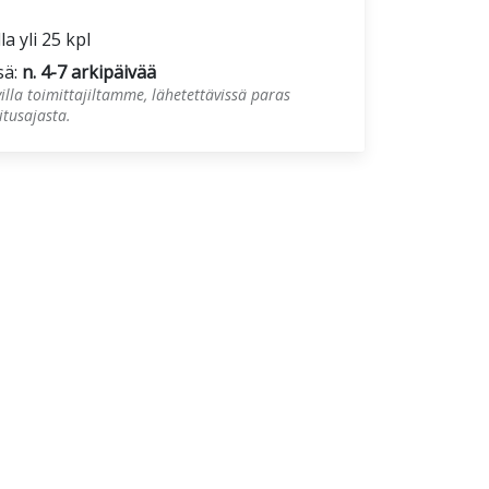
la yli 25 kpl
sä:
n. 4-7 arkipäivää
illa toimittajiltamme, lähetettävissä paras
tusajasta.