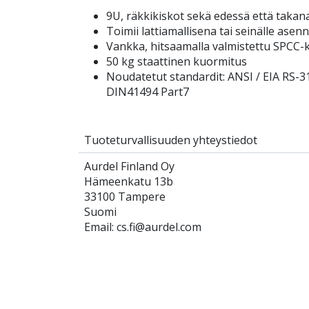
9U, räkkikiskot sekä edessä että takan
Toimii lattiamallisena tai seinälle asen
Vankka, hitsaamalla valmistettu SPCC-
50 kg staattinen kuormitus
Noudatetut standardit: ANSI / EIA RS-3
DIN41494 Part7
Tuoteturvallisuuden yhteystiedot
Aurdel Finland Oy
Hämeenkatu 13b
33100 Tampere
Suomi
Email: cs.fi@aurdel.com