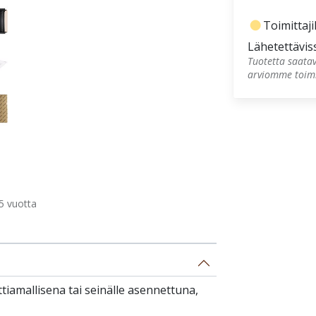
fiber_manual_record
Toimittajil
Lähetettävis
Tuotetta saatav
arviomme toimi
 vuotta
ttiamallisena tai seinälle asennettuna,