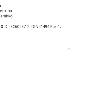
a
nettuna
kehikko
10-D, IEC60297-2, DIN41494 Part1,