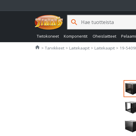
search
Tietokoneet
Komponentit
Oheislaitteet
Pelaam
Jimms.fi
home
Tarvikkeet
Laitekaapit
Laitekaapit
19-5409