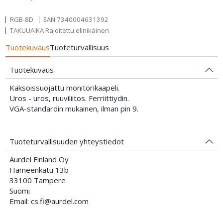
RGB-8D
EAN
7340004631392
TAKUUAIKA Rajoitettu elinikäinen
Tuotekuvaus
Tuoteturvallisuus
Tuotekuvaus
Kaksoissuojattu monitorikaapeli.
Uros - uros, ruuviliitos. Ferriittiydin.
VGA-standardin mukainen, ilman pin 9.
Tuoteturvallisuuden yhteystiedot
Aurdel Finland Oy
Hämeenkatu 13b
33100 Tampere
Suomi
Email: cs.fi@aurdel.com