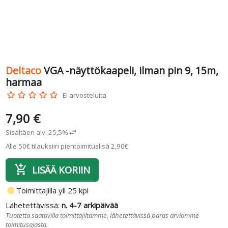
Deltaco
VGA -näyttökaapeli, ilman pin 9, 15m,
harmaa
star_border
star_border
star_border
star_border
star_border
Ei arvosteluita
7,90 €
Sisältäen alv. 25,5%
swap_horiz
Alle 50€ tilauksiin pientoimituslisä 2,90€
add_shopping_cart
LISÄÄ KORIIN
fiber_manual_record
Toimittajilla yli 25 kpl
Lähetettävissä:
n. 4-7 arkipäivää
Tuotetta saatavilla toimittajiltamme, lähetettävissä paras arviomme
toimitusajasta.