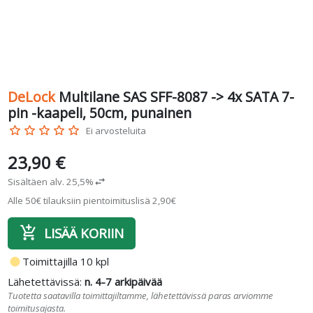
DeLock
Multilane SAS SFF-8087 -> 4x SATA 7-
pin -kaapeli, 50cm, punainen
star_border
star_border
star_border
star_border
star_border
Ei arvosteluita
23,90 €
Sisältäen alv. 25,5%
swap_horiz
Alle 50€ tilauksiin pientoimituslisä 2,90€
add_shopping_cart
LISÄÄ KORIIN
fiber_manual_record
Toimittajilla 10 kpl
Lähetettävissä:
n. 4-7 arkipäivää
Tuotetta saatavilla toimittajiltamme, lähetettävissä paras arviomme
toimitusajasta.