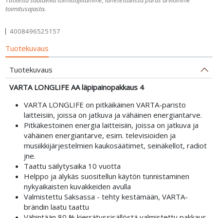
toimitusajasta.
4008496525157
Tuotekuvaus
Tuotekuvaus
VARTA LONGLIFE AA läpipainopakkaus 4
VARTA LONGLIFE on pitkäikäinen VARTA-paristo
laitteisiin, joissa on jatkuva ja vähäinen energiantarve.
Pitkäkestoinen energia laitteisiin, joissa on jatkuva ja
vähäinen energiantarve, esim. televisioiden ja
musiikkijärjestelmien kaukosäätimet, seinäkellot, radiot
jne.
Taattu säilytysaika 10 vuotta
Helppo ja älykäs suositellun käytön tunnistaminen
nykyaikaisten kuvakkeiden avulla
Valmistettu Saksassa - tehty kestämään, VARTA-
brändin laatu taattu
Vähintään 80 % kierrätyssisällöstä valmistettu pakkaus