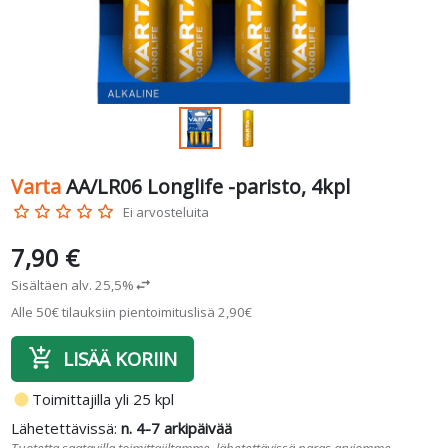
Varta
AA/LR06 Longlife -paristo, 4kpl
star_border
star_border
star_border
star_border
star_border
Ei arvosteluita
7,90 €
Sisältäen alv. 25,5%
swap_horiz
Alle 50€ tilauksiin pientoimituslisä 2,90€
add_shopping_cart
LISÄÄ KORIIN
fiber_manual_record
Toimittajilla yli 25 kpl
Lähetettävissä:
n. 4-7 arkipäivää
Tuotetta saatavilla toimittajiltamme, lähetettävissä paras arviomme