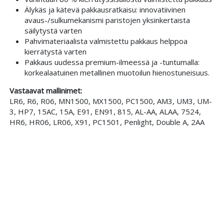
Älykäs ja kätevä pakkausratkaisu: innovatiivinen
avaus-/sulkumekanismi paristojen yksinkertaista
säilytystä varten
Pahvimateriaalista valmistettu pakkaus helppoa
kierrätystä varten
Pakkaus uudessa premium-ilmeessä ja -tuntumalla:
korkealaatuinen metallinen muotoilun hienostuneisuus.
Vastaavat mallinimet:
LR6, R6, R06, MN1500, MX1500, PC1500, AM3, UM3, UM-
3, HP7, 15AC, 15A, E91, EN91, 815, AL-AA, ALAA, 7524,
HR6, HR06, LR06, X91, PC1501, Penlight, Double A, 2AA