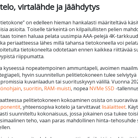
telo, virtalähde ja jäähdytys
itietokone” on edelleen hieman hankalasti määriteltävä käsite,
aisia asioita. Toiselle tärkeintä on kilpailullisten pelien ma
taas toinen haluaa pelata uusimpia AAA-pelejä 4K-tarkkuudell
ka periaatteessa lähes millä tahansa tietokoneella voi pelat
oitetulta tietokoneelta odotetaan ennen kaikkea riittävää s
tyypistä riippumatta.
a kyseessä nopeatempoinen ammuntapeli, avoimen maailman ro
tegiapeli, hyvin suunnitellun pelitietokoneen tulee selviytyä 
romissia kuvanlaadun tai suorituskyvyn välillä. Vuonna 2026
tönohjain
,
suoritin
,
RAM-muisti
, nopea
NVMe SSD
-tallennus
aatteessa pelitietokoneen kokoaminen osista on suoraviivais
ponentit
, yhteensopiva kotelo ja tarvittavat
lisälaitteet
. Kä
asti suunniteltu kokonaisuus, jossa jokainen osa tukee toisi
imaalinen teho, vaan paras mahdollinen hinta–tehosuhde se
ellen.