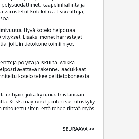
pölysuodattimet, kaapelinhallinta ja
la varustetut kotelot ovat suosittuja,
soa.
oimivuutta. Hyvä kotelo helpottaa
vitykset. Lisäksi monet harrastajat
ntia, jolloin tietokone toimii myös
tteja pölyltä ja iskuilta. Vaikka
helposti avattava rakenne, laadukkaat
nniteltu kotelo tekee pelitietokoneesta
näytönohjain, joka kykenee toistamaan
mättä. Koska näytönohjainten suorituskyky
 mitoitettu siten, että tehoa riittää myös
SEURAAVA >>