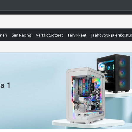
inen
Sim Racing
Verkkotuotteet
Tarvikkeet
Jäähdytys- ja erikoistu
a 1