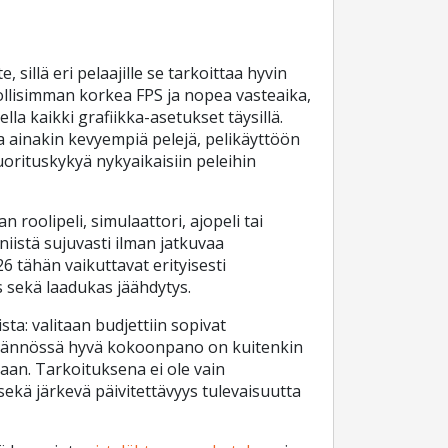
 sillä eri pelaajille se tarkoittaa hyvin
hdollisimman korkea FPS ja nopea vasteaika,
a kaikki grafiikka-asetukset täysillä.
a ainakin kevyempiä pelejä, pelikäyttöön
uorituskykyä nykyaikaisiin peleihin
olipeli, simulaattori, ajopeli tai
niistä sujuvasti ilman jatkuvaa
 tähän vaikuttavat erityisesti
 sekä laadukas jäähdytys.
ta: valitaan budjettiin sopivat
ytännössä hyvä kokoonpano on kuitenkin
aan. Tarkoituksena ei ole vain
kä järkevä päivitettävyys tulevaisuutta