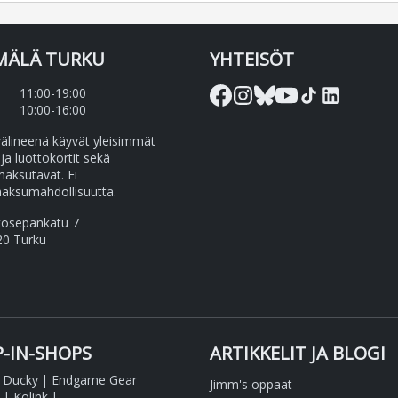
MÄLÄ TURKU
YHTEISÖT
11:00-19:00
10:00-16:00
lineenä käyvät yleisimmät
 ja luottokortit sekä
maksutavat. Ei
aksumahdollisuutta.
kosepänkatu 7
20 Turku
-IN-SHOPS
ARTIKKELIT JA BLOGI
|
Ducky
|
Endgame Gear
Jimm's oppaat
|
Kolink
|