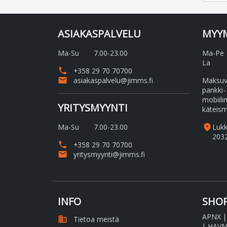
ASIAKASPALVELU
MYY
Ma-Su
7.00-23.00
Ma-Pe
La
phone
+358 29 70 70700
email
asiakaspalvelu@jimms.fi
Maksuvä
pankki-
mobiili
YRITYSMYYNTI
käteism
Ma-Su
7.00-23.00
place
Luk
203
phone
+358 29 70 70700
email
yritysmyynti@jimms.fi
INFO
SHOP
APNX
domain
Tietoa meistä
|
HAVN