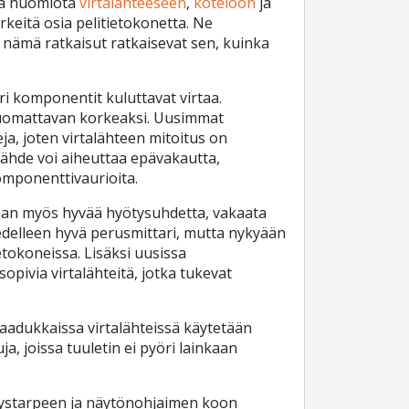
tää huomiota
virtalähteeseen
,
koteloon
ja
ärkeitä osia pelitietokonetta. Ne
 nämä ratkaisut ratkaisevat sen, kuinka
ri komponentit kuluttavat virtaa.
 huomattavan korkeaksi. Uusimmat
a, joten virtalähteen mitoitus on
lähde voi aiheuttaa epävakautta,
omponenttivaurioita.
vaan myös hyvää hyötysuhdetta, vakaata
n edelleen hyvä perusmittari, mutta nykyään
ietokoneissa. Lisäksi uusissa
pivia virtalähteitä, jotka tukevat
aadukkaissa virtalähteissä käytetään
ja, joissa tuuletin ei pyöri lainkaan
ytystarpeen ja näytönohjaimen koon