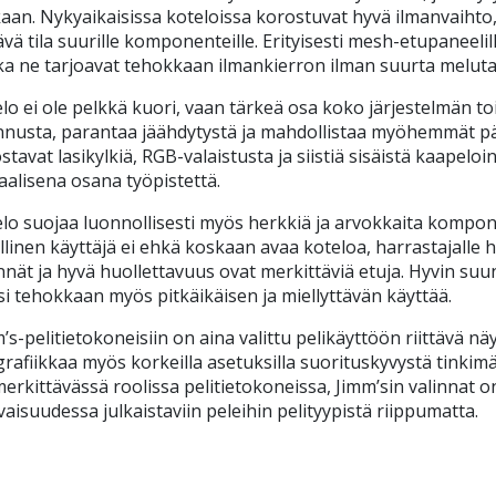
an. Nykyaikaisissa koteloissa korostuvat hyvä ilmanvaihto, 
tävä tila suurille komponenteille. Erityisesti mesh-etupaneelil
a ne tarjoavat tehokkaan ilmankierron ilman suurta meluta
lo ei ole pelkkä kuori, vaan tärkeä osa koko järjestelmän t
nusta, parantaa jäähdytystä ja mahdollistaa myöhemmät päi
stavat lasikylkiä, RGB-valaistusta ja siistiä sisäistä kaapeloi
aalisena osana työpistettä.
lo suojaa luonnollisesti myös herkkiä ja arvokkaita komponen
llinen käyttäjä ei ehkä koskaan avaa koteloa, harrastajalle 
ännät ja hyvä huollettavuus ovat merkittäviä etuja. Hyvin suu
si tehokkaan myös pitkäikäisen ja miellyttävän käyttää.
’s-pelitietokoneisiin on aina valittu pelikäyttöön riittävä 
grafiikkaa myös korkeilla asetuksilla suorituskyvystä tinki
erkittävässä roolissa pelitietokoneissa, Jimm’sin valinnat on
vaisuudessa julkaistaviin peleihin pelityypistä riippumatta.