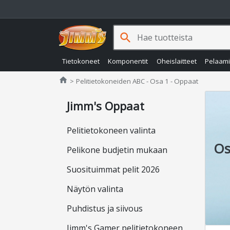
search
Tietokoneet
Komponentit
Oheislaitteet
Pelaam
Jimms.fi
home
Pelitietokoneiden ABC - Osa 1 - Oppaat
Jimm's Oppaat
Pelitietokoneen valinta
Os
Pelikone budjetin mukaan
Suosituimmat pelit 2026
Näytön valinta
Puhdistus ja siivous
Jimm's Gamer pelitietokoneen