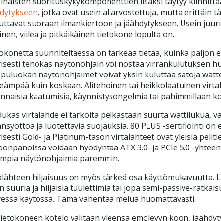
inaisten suorituskykykomponenttien lisäksi täytyy kiinnit
hdytykseen
, jotka ovat usein aliarvostettuja, mutta erittäin t
uttavat suoraan ilmankiertoon ja jäähdytykseen. Usein juuri
ainen, viileä ja pitkäikäinen tietokone lopulta on.
okonetta suunniteltaessa on tärkeää tietää, kuinka paljon e
yisesti tehokas näytönohjain voi nostaa virrankulutuksen
puluokan näytönohjaimet voivat yksin kuluttaa satoja wattej
eämpää kuin koskaan. Alitehoinen tai heikkolaatuinen virta
nnaisia kaatumisia, käynnistysongelmia tai pahimmillaan k
ukas virtalähde ei tarkoita pelkästään suurta wattilukua, 
ansyöttöä ja luotettavia suojauksia. 80 PLUS -sertifiointi o
yisesti Gold- ja Platinum-tason virtalähteet ovat yleisiä pelit
onpanoissa voidaan hyödyntää ATX 3.0- ja PCIe 5.0 -yhteenso
impia näytönohjaimia paremmin.
alähteen hiljaisuus on myös tärkeä osa käyttömukavuutta. L
n suuria ja hiljaisia tuulettimia tai jopa semi-passive-ratkaisu
yessä käytössä. Tämä vähentää melua huomattavasti.
tietokoneen kotelo valitaan yleensä emolevyn koon, jäähd