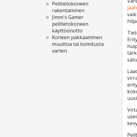
Vars
Pelitietokoneen
jää
rakentaminen
vaik
Jimm's Gamer
hilj
pelitietokoneen
käyttöönotto
Tiet
Koneen pakkaaminen
Erit
muuttoa tai toimitusta
huip
varten
tärk
satu
Laad
virr
erit
koko
uus
Virt
usei
kev
Peli