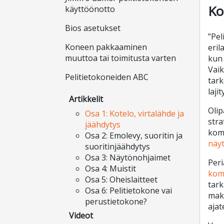
Ko
käyttöönotto
Bios asetukset
”Pel
Koneen pakkaaminen
eril
muuttoa tai toimitusta varten
kun 
Vaik
Pelitietokoneiden ABC
tark
laji
Artikkelit
Olip
Osa 1: Kotelo, virtalähde ja
stra
jäähdytys
komp
Osa 2: Emolevy, suoritin ja
näy
suoritinjäähdytys
Osa 3: Näytönohjaimet
Peri
Osa 4: Muistit
kom
Osa 5: Oheislaitteet
tark
Osa 6: Pelitietokone vai
maks
perustietokone?
ajat
Videot