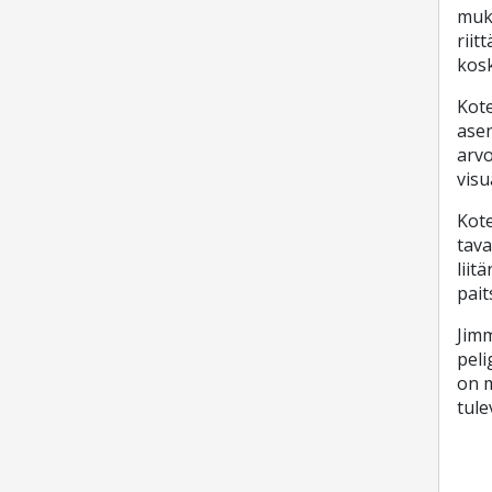
muka
riit
kosk
Kote
asen
arvo
visu
Kote
tava
liit
pait
Jimm
peli
on m
tule