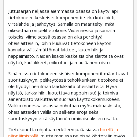
Juttusarjan neljässä aiemmassa osassa on käyty läpi
tietokoneen keskeiset komponentit sekä kotelointi,
virtalähde ja jäähdytys. Samalla on määritelty, mikä
oikeastaan on pelitietokone. Viidennessä ja samalla
toiseksi viimeisessä osassa on aika perehtyä
oheislaitteisiin, joihin kuuluvat tietokoneen käytön
kannalta välttämättömät laitteet, kuten hiiri ja
näppäimistö. Näiden lisäksi keskeisiä oheislaitteita ovat
näyttö, kuulokkeet, mikrofoni ja muu äänentoisto.
Siinä missä tietokoneen sisäiset komponentit määrittävät
suorituskyvyn, pelikäytössä tehokkainkaan tietokone ei
ole hyödyllinen ilman laadukkaita oheislaitteita. Hyvä
näyttö, tarkka hiiri, luotettava näppäimistö ja toimiva
äänentoisto vaikuttavat suoraan käyttökokemukseen.
Vaikka monessa asiassa puhutaan myös makuasioista,
oheislaitteiden välillä on selkeitä eroja sekä
suorituskyvyn että käytännön ominaisuuksien osalta.
Tietokonetta ohjataan edelleen pääasiassa
hiirellä ja
näppäimistöllä
, mutta monissa peleissä käytetään myös