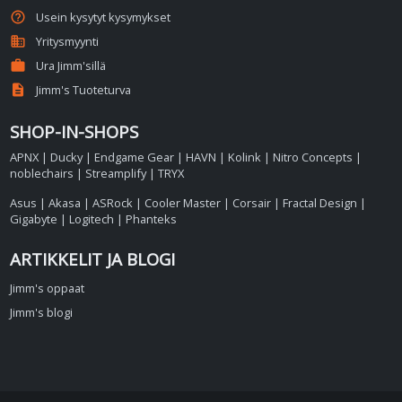
help_outline
Usein kysytyt kysymykset
business
Yritysmyynti
work
Ura Jimm'sillä
description
Jimm's Tuoteturva
SHOP-IN-SHOPS
APNX
|
Ducky
|
Endgame Gear
|
HAVN
|
Kolink
|
Nitro Concepts
|
noblechairs
|
Streamplify
|
TRYX
Asus
|
Akasa
|
ASRock
|
Cooler Master
|
Corsair
|
Fractal Design
|
Gigabyte
|
Logitech
|
Phanteks
ARTIKKELIT JA BLOGI
Jimm's oppaat
Jimm's blogi