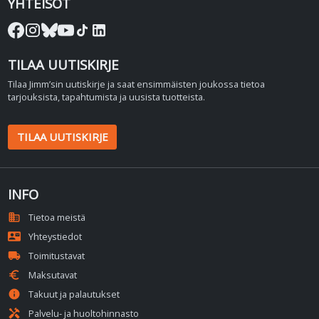
YHTEISÖT
TILAA UUTISKIRJE
Tilaa Jimm’sin uutiskirje ja saat ensimmäisten joukossa tietoa
tarjouksista, tapahtumista ja uusista tuotteista.
TILAA UUTISKIRJE
INFO
domain
Tietoa meistä
contact_mail
Yhteystiedot
local_shipping
Toimitustavat
euro
Maksutavat
info
Takuut ja palautukset
handyman
Palvelu- ja huoltohinnasto