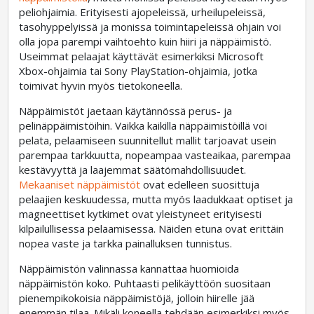
peliohjaimia. Erityisesti ajopeleissä, urheilupeleissä,
tasohyppelyissä ja monissa toimintapeleissä ohjain voi
olla jopa parempi vaihtoehto kuin hiiri ja näppäimistö.
Useimmat pelaajat käyttävät esimerkiksi Microsoft
Xbox-ohjaimia tai Sony PlayStation-ohjaimia, jotka
toimivat hyvin myös tietokoneella.
Näppäimistöt jaetaan käytännössä perus- ja
pelinäppäimistöihin. Vaikka kaikilla näppäimistöillä voi
pelata, pelaamiseen suunnitellut mallit tarjoavat usein
parempaa tarkkuutta, nopeampaa vasteaikaa, parempaa
kestävyyttä ja laajemmat säätömahdollisuudet.
Mekaaniset näppäimistöt
ovat edelleen suosittuja
pelaajien keskuudessa, mutta myös laadukkaat optiset ja
magneettiset kytkimet ovat yleistyneet erityisesti
kilpailullisessa pelaamisessa. Näiden etuna ovat erittäin
nopea vaste ja tarkka painalluksen tunnistus.
Näppäimistön valinnassa kannattaa huomioida
näppäimistön koko. Puhtaasti pelikäyttöön suositaan
pienempikokoisia näppäimistöjä, jolloin hiirelle jää
enemmän tilaa. Mikäli koneella tehdään esimerkiksi myös