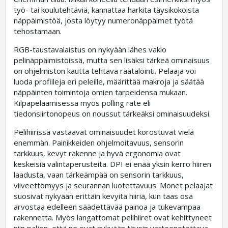
työ- tai koulutehtäviä, kannattaa harkita täysikokoista
näppäimistöä, josta löytyy numeronäppäimet työtä
tehostamaan.
RGB-taustavalaistus on nykyään lähes vakio
pelinäppäimistöissä, mutta sen lisäksi tärkeä ominaisuus
on ohjelmiston kautta tehtävä räätälöinti. Pelaaja voi
luoda profiileja eri peleille, määrittää makroja ja säätää
näppäinten toimintoja omien tarpeidensa mukaan.
Kilpapelaamisessa myös polling rate eli
tiedonsiirtonopeus on noussut tärkeäksi ominaisuudeksi.
Pelihiirissä vastaavat ominaisuudet korostuvat vielä
enemmän. Painikkeiden ohjelmoitavuus, sensorin
tarkkuus, kevyt rakenne ja hyvä ergonomia ovat
keskeisiä valintaperusteita. DPI ei enää yksin kerro hiiren
laadusta, vaan tärkeämpää on sensorin tarkkuus,
viiveettömyys ja seurannan luotettavuus. Monet pelaajat
suosivat nykyään erittäin kevyitä hiiriä, kun taas osa
arvostaa edelleen säädettävää painoa ja tukevampaa
rakennetta. Myös langattomat pelihiiret ovat kehittyneet