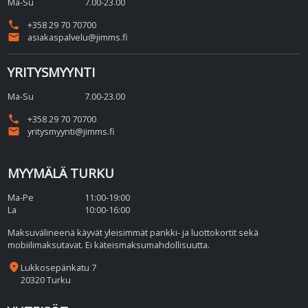
Ma-Su
7.00-23.00
phone
+358 29 70 70700
email
asiakaspalvelu@jimms.fi
YRITYSMYYNTI
Ma-Su
7.00-23.00
phone
+358 29 70 70700
email
yritysmyynti@jimms.fi
MYYMÄLÄ TURKU
Ma-Pe
11:00-19:00
La
10:00-16:00
Maksuvälineenä käyvät yleisimmät pankki- ja luottokortit sekä
mobiilimaksutavat. Ei käteismaksumahdollisuutta.
place
Lukkosepänkatu 7
20320 Turku