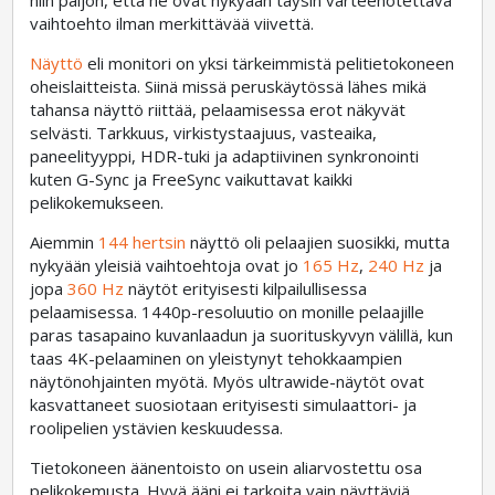
niin paljon, että ne ovat nykyään täysin varteenotettava
vaihtoehto ilman merkittävää viivettä.
Näyttö
eli monitori on yksi tärkeimmistä pelitietokoneen
oheislaitteista. Siinä missä peruskäytössä lähes mikä
tahansa näyttö riittää, pelaamisessa erot näkyvät
selvästi. Tarkkuus, virkistystaajuus, vasteaika,
paneelityyppi, HDR-tuki ja adaptiivinen synkronointi
kuten G-Sync ja FreeSync vaikuttavat kaikki
pelikokemukseen.
Aiemmin
144 hertsin
näyttö oli pelaajien suosikki, mutta
nykyään yleisiä vaihtoehtoja ovat jo
165 Hz
,
240 Hz
ja
jopa
360 Hz
näytöt erityisesti kilpailullisessa
pelaamisessa. 1440p-resoluutio on monille pelaajille
paras tasapaino kuvanlaadun ja suorituskyvyn välillä, kun
taas 4K-pelaaminen on yleistynyt tehokkaampien
näytönohjainten myötä. Myös ultrawide-näytöt ovat
kasvattaneet suosiotaan erityisesti simulaattori- ja
roolipelien ystävien keskuudessa.
Tietokoneen äänentoisto on usein aliarvostettu osa
pelikokemusta. Hyvä ääni ei tarkoita vain näyttäviä