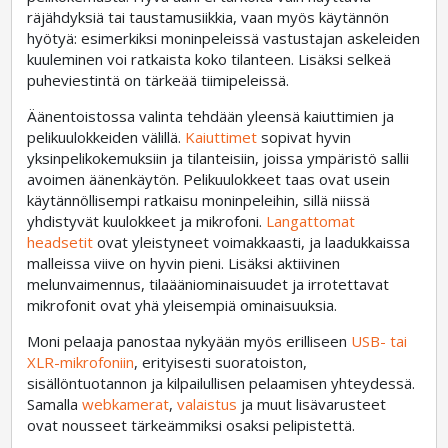
räjähdyksiä tai taustamusiikkia, vaan myös käytännön
hyötyä: esimerkiksi moninpeleissä vastustajan askeleiden
kuuleminen voi ratkaista koko tilanteen. Lisäksi selkeä
puheviestintä on tärkeää tiimipeleissä.
Äänentoistossa valinta tehdään yleensä kaiuttimien ja
pelikuulokkeiden välillä.
Kaiuttimet
sopivat hyvin
yksinpelikokemuksiin ja tilanteisiin, joissa ympäristö sallii
avoimen äänenkäytön. Pelikuulokkeet taas ovat usein
käytännöllisempi ratkaisu moninpeleihin, sillä niissä
yhdistyvät kuulokkeet ja mikrofoni.
Langattomat
headsetit
ovat yleistyneet voimakkaasti, ja laadukkaissa
malleissa viive on hyvin pieni. Lisäksi aktiivinen
melunvaimennus, tilaääniominaisuudet ja irrotettavat
mikrofonit ovat yhä yleisempiä ominaisuuksia.
Moni pelaaja panostaa nykyään myös erilliseen
USB- tai
XLR-mikrofoniin
, erityisesti suoratoiston,
sisällöntuotannon ja kilpailullisen pelaamisen yhteydessä.
Samalla
webkamerat
,
valaistus
ja muut lisävarusteet
ovat nousseet tärkeämmiksi osaksi pelipistettä.