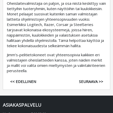
Oheislaitevalmistajia on paljon, ja osa niistä keskittyy vain
tiettyihin tuoteryhmiin, kuten näyttöihin tai kuulokkeisiin.
Monet pelaajat suosivat kuitenkin saman valmistajan
laitteita ohjelmistojen yhteensopivuuden vuoksi.
Esimerkiksi Logitech, Razer, Corsair ja SteelSeries
tarjoavat kokonaisia ekosysteemejä, joissa hiiren,
näppäimistön, kuulokkeiden ja valaistuksen asetuksia
hallitaan yhdellä ohjelmistolla. Tämä helpottaa käyttöä ja
tekee kokonaisuudesta selkeämmän hallita.
Jimm’s-pelitietokoneet ovat yhteensopivia kaikkien eri
valmistajien oheislaitteiden kanssa, joten näiden merkit
ja mallit voi valita omien mieltymysten ja valintakriteerien
perusteella.
<< EDELLINEN
SEURAAVA >>
ASIAKASPALVELU