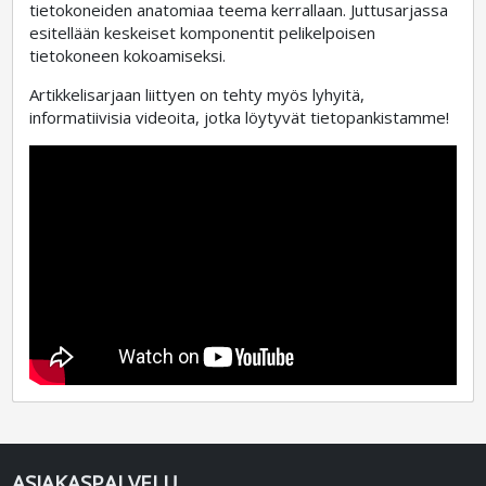
tietokoneiden anatomiaa teema kerrallaan. Juttusarjassa
esitellään keskeiset komponentit pelikelpoisen
tietokoneen kokoamiseksi.
Artikkelisarjaan liittyen on tehty myös lyhyitä,
informatiivisia videoita, jotka löytyvät tietopankistamme!
ASIAKASPALVELU