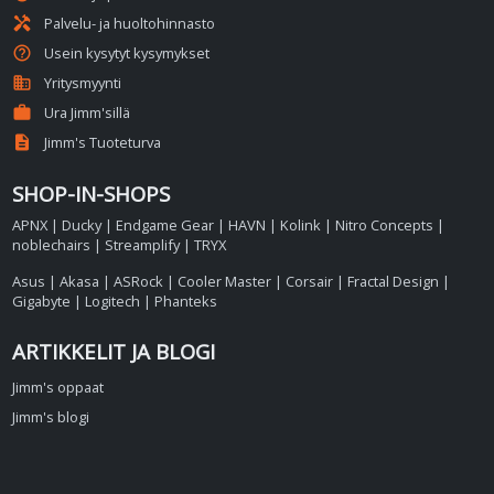
handyman
Palvelu- ja huoltohinnasto
help_outline
Usein kysytyt kysymykset
business
Yritysmyynti
work
Ura Jimm'sillä
description
Jimm's Tuoteturva
SHOP-IN-SHOPS
APNX
|
Ducky
|
Endgame Gear
|
HAVN
|
Kolink
|
Nitro Concepts
|
noblechairs
|
Streamplify
|
TRYX
Asus
|
Akasa
|
ASRock
|
Cooler Master
|
Corsair
|
Fractal Design
|
Gigabyte
|
Logitech
|
Phanteks
ARTIKKELIT JA BLOGI
Jimm's oppaat
Jimm's blogi