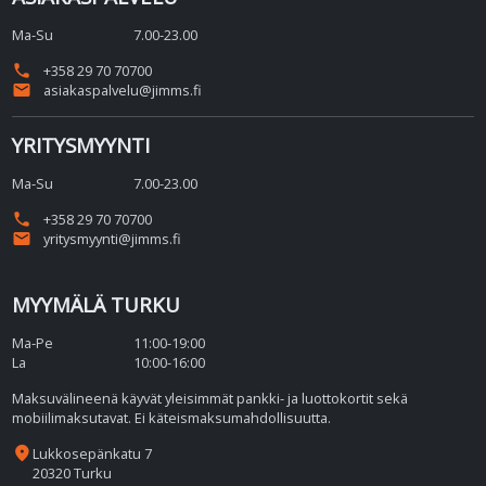
Ma-Su
7.00-23.00
phone
+358 29 70 70700
email
asiakaspalvelu@jimms.fi
YRITYSMYYNTI
Ma-Su
7.00-23.00
phone
+358 29 70 70700
email
yritysmyynti@jimms.fi
MYYMÄLÄ TURKU
Ma-Pe
11:00-19:00
La
10:00-16:00
Maksuvälineenä käyvät yleisimmät pankki- ja luottokortit sekä
mobiilimaksutavat. Ei käteismaksumahdollisuutta.
place
Lukkosepänkatu 7
20320 Turku