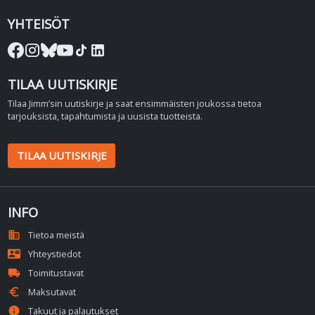
YHTEISÖT
TILAA UUTISKIRJE
Tilaa Jimm’sin uutiskirje ja saat ensimmäisten joukossa tietoa
tarjouksista, tapahtumista ja uusista tuotteista.
TILAA UUTISKIRJE
INFO
domain
Tietoa meistä
contact_mail
Yhteystiedot
local_shipping
Toimitustavat
euro
Maksutavat
info
Takuut ja palautukset