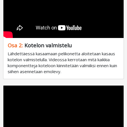
Osa 2:
Kotelon valmistelu
Lähdettäessä kasaamaan pelikonetta aloitetaan kasaus
kotelon valmistelulla. Videossa kerrotaan mitä kaikkia
komponentteja koteloon kiinnitetään valmiiksi ennen kuin
siihen asennetaan emolevy.