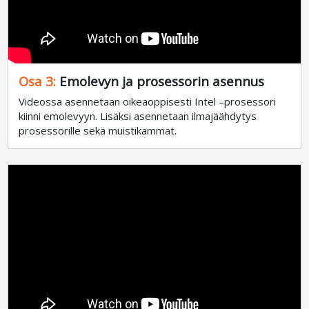
Osa 3:
Emolevyn ja prosessorin asennus
Videossa asennetaan oikeaoppisesti Intel –prosessori
kiinni emolevyyn. Lisäksi asennetaan ilmajäähdytys
prosessorille sekä muistikammat.