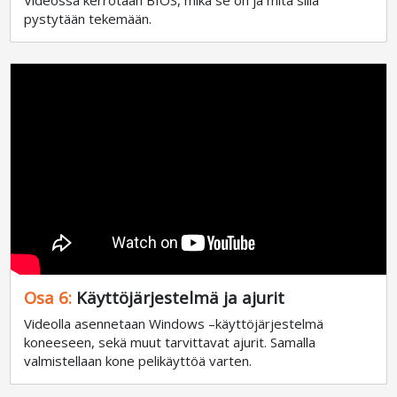
Videossa kerrotaan BIOS, mikä se on ja mitä sillä
pystytään tekemään.
Osa 6:
Käyttöjärjestelmä ja ajurit
Videolla asennetaan Windows –käyttöjärjestelmä
koneeseen, sekä muut tarvittavat ajurit. Samalla
valmistellaan kone pelikäyttöä varten.