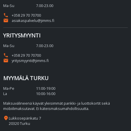
Ma-Su
7.00-23.00
phone
+358 29 70 70700
email
asiakaspalvelu@jimms.fi
YRITYSMYYNTI
Ma-Su
7.00-23.00
phone
+358 29 70 70700
email
yritysmyynti@jimms.fi
MYYMÄLÄ TURKU
Ma-Pe
11:00-19:00
La
10:00-16:00
Maksuvälineenä käyvät yleisimmät pankki- ja luottokortit sekä
mobiilimaksutavat. Ei käteismaksumahdollisuutta.
place
Lukkosepänkatu 7
20320 Turku