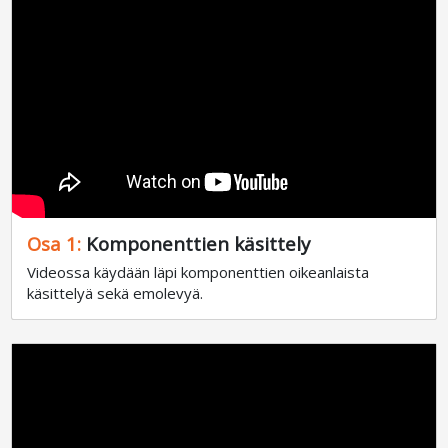
Osa 1:
Komponenttien käsittely
Videossa käydään läpi komponenttien oikeanlaista
käsittelyä sekä emolevyä.