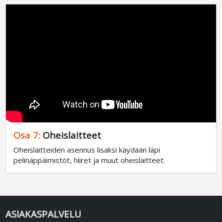
Osa 7:
Oheislaitteet
Oheislaitteiden asennus lisäksi käydään läpi
pelinäppäimistöt, hiiret ja muut oheislaitteet.
ASIAKASPALVELU