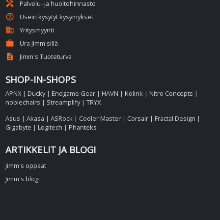
handyman
Palvelu- ja huoltohinnasto
help_outline
Usein kysytyt kysymykset
business
Yritysmyynti
work
Ura Jimm'sillä
description
Jimm's Tuoteturva
SHOP-IN-SHOPS
APNX
|
Ducky
|
Endgame Gear
|
HAVN
|
Kolink
|
Nitro Concepts
|
noblechairs
|
Streamplify
|
TRYX
Asus
|
Akasa
|
ASRock
|
Cooler Master
|
Corsair
|
Fractal Design
|
Gigabyte
|
Logitech
|
Phanteks
ARTIKKELIT JA BLOGI
Jimm's oppaat
Jimm's blogi