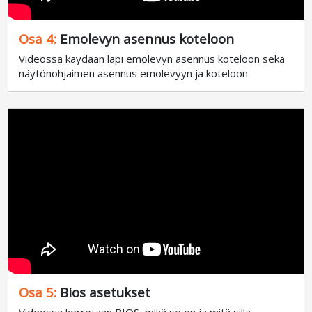
Osa 4:
Emolevyn asennus koteloon
Videossa käydään läpi emolevyn asennus koteloon sekä
näytönohjaimen asennus emolevyyn ja koteloon.
Osa 5:
Bios asetukset