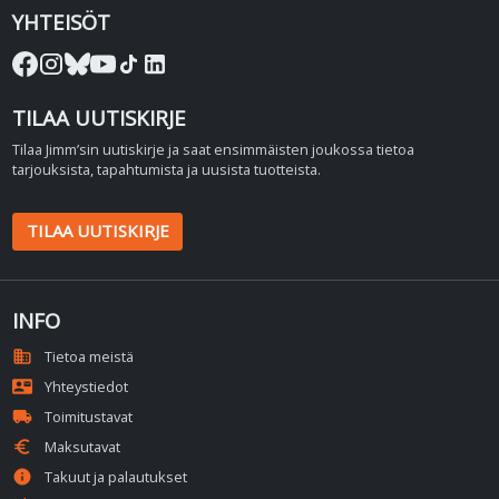
YHTEISÖT
TILAA UUTISKIRJE
Tilaa Jimm’sin uutiskirje ja saat ensimmäisten joukossa tietoa
tarjouksista, tapahtumista ja uusista tuotteista.
TILAA UUTISKIRJE
INFO
domain
Tietoa meistä
contact_mail
Yhteystiedot
local_shipping
Toimitustavat
euro
Maksutavat
info
Takuut ja palautukset