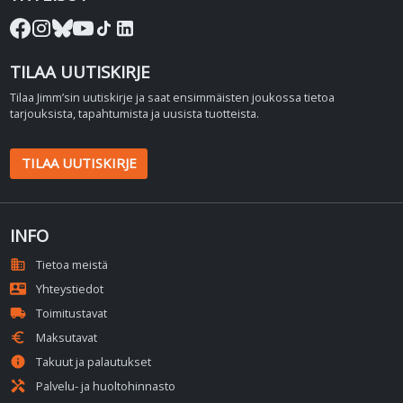
TILAA UUTISKIRJE
Tilaa Jimm’sin uutiskirje ja saat ensimmäisten joukossa tietoa
tarjouksista, tapahtumista ja uusista tuotteista.
TILAA UUTISKIRJE
INFO
domain
Tietoa meistä
contact_mail
Yhteystiedot
local_shipping
Toimitustavat
euro
Maksutavat
info
Takuut ja palautukset
handyman
Palvelu- ja huoltohinnasto