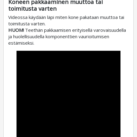
Koneen pakkaaminen muuttoa tai
toimitusta varten
Videossa käydään läpi miten kone pakataan muuttoa tai
toimitusta varten.
HUOM!
Teethän pakkaamisen erityisellä varovaisuudella
ja huolellisuudella komponenttien vaurioitumisen
estämiseksi.