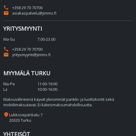
phone
+358 29 70 70700
email
asiakaspalvelu@jimms.fi
YRITYSMYYNTI
Ma-Su
7.00-23.00
phone
+358 29 70 70700
email
yritysmyynti@jimms.fi
MYYMÄLÄ TURKU
Ma-Pe
11:00-19:00
La
10:00-16:00
Maksuvälineenä käyvät yleisimmät pankki- ja luottokortit sekä
mobiilimaksutavat. Ei käteismaksumahdollisuutta.
place
Lukkosepänkatu 7
20320 Turku
YHTEISÖT