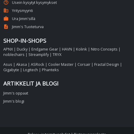
help_outline
Usein kysytyt kysymykset
business
Yritysmyynti
work
Ura Jimm'sillä
description
Jimm's Tuoteturva
SHOP-IN-SHOPS
APNX
|
Ducky
|
Endgame Gear
|
HAVN
|
Kolink
|
Nitro Concepts
|
noblechairs
|
Streamplify
|
TRYX
Asus
|
Akasa
|
ASRock
|
Cooler Master
|
Corsair
|
Fractal Design
|
Gigabyte
|
Logitech
|
Phanteks
ARTIKKELIT JA BLOGI
Jimm's oppaat
Jimm's blogi