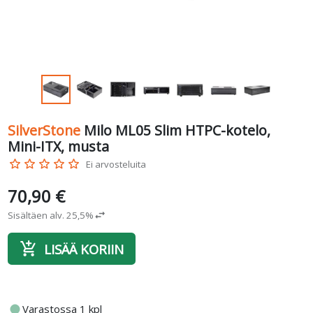
SilverStone
Milo ML05 Slim HTPC-kotelo,
Mini-ITX, musta
star_border
star_border
star_border
star_border
star_border
Ei arvosteluita
70,90 €
Sisältäen alv. 25,5%
swap_horiz
add_shopping_cart
LISÄÄ KORIIN
fiber_manual_record
Varastossa 1 kpl