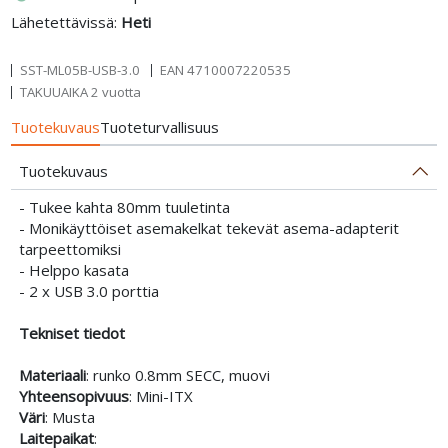
Lähetettävissä:
Heti
SST-ML05B-USB-3.0
EAN
4710007220535
TAKUUAIKA 2 vuotta
Tuotekuvaus
Tuoteturvallisuus
Tuotekuvaus
- Tukee kahta 80mm tuuletinta
- Monikäyttöiset asemakelkat tekevät asema-adapterit
tarpeettomiksi
- Helppo kasata
- 2 x USB 3.0 porttia
Tekniset tiedot
Materiaali
: runko 0.8mm SECC, muovi
Yhteensopivuus
: Mini-ITX
Väri
: Musta
Laitepaikat
: