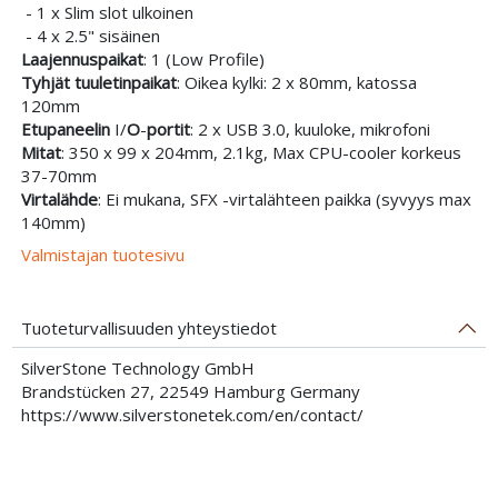
- 1 x Slim slot ulkoinen
- 4 x 2.5" sisäinen
Laajennuspaikat
: 1 (Low Profile)
Tyhjät tuuletinpaikat
: Oikea kylki: 2 x 80mm, katossa
120mm
Etupaneelin
I/
O
-
portit
: 2 x USB 3.0, kuuloke, mikrofoni
Mitat
: 350 x 99 x 204mm, 2.1kg, Max CPU-cooler korkeus
37-70mm
Virtalähde
: Ei mukana, SFX -virtalähteen paikka (syvyys max
140mm)
Valmistajan tuotesivu
Tuoteturvallisuuden yhteystiedot
SilverStone Technology GmbH
Brandstücken 27, 22549 Hamburg Germany
https://www.silverstonetek.com/en/contact/