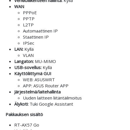
Verkkoliikenteen hallinta:
Kyllä
WAN
PPPoE
PPTP
L2TP
Automaattinen IP
Staattinen IP
IPSec
LAN:
Kyllä
VLAN
Langaton:
MU-MIMO
USB-sovellus:
Kyllä
Käyttöliittymä GUI
WEB: ASUSWRT
APP: ASUS Router APP
Järjestelmä/laitehallinta
Uuden laitteen liitäntäilmoitus
Älykoti:
Tuki Google Assistant
Pakkauksen sisältö
RT-AX57 Go