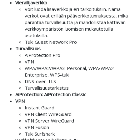
Vierailijaverkko
Voit luoda lisäverkkoja eri tarkoituksiin. Nämä
verkot ovat erillään pääverkkotunnuksesta, mikä
parantaa turvallisuutta ja mahdollistaa kattavan
verkkoympäristön luomisen mukautetuilla
asetuksilla.
Tuki Guest Network Pro
Turvallisuus
AiProtection Pro
VPN
WPA/WPA2/WPA3-Personal, WPA/WPA2-
Enterprise, WPS-tuki
DNS-over-TLS
Turvallisuustarkistus
AiProtection: AiProtection Classic
VPN
Instant Guard
VPN Client WireGuard
VPN Server WireGuard
VPN Fusion
Tuki Surfshark