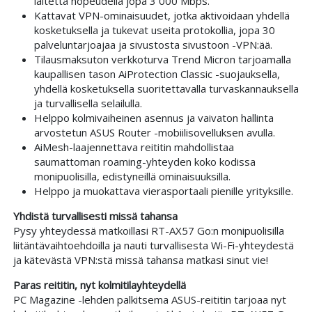
laitetta nopeudella jopa 3 000 Mbps.
Kattavat VPN-ominaisuudet, jotka aktivoidaan yhdellä
kosketuksella ja tukevat useita protokollia, jopa 30
palveluntarjoajaa ja sivustosta sivustoon -VPN:ää.
Tilausmaksuton verkkoturva Trend Micron tarjoamalla
kaupallisen tason AiProtection Classic -suojauksella,
yhdellä kosketuksella suoritettavalla turvaskannauksella
ja turvallisella selailulla.
Helppo kolmivaiheinen asennus ja vaivaton hallinta
arvostetun ASUS Router -mobiilisovelluksen avulla.
AiMesh-laajennettava reititin mahdollistaa
saumattoman roaming-yhteyden koko kodissa
monipuolisilla, edistyneillä ominaisuuksilla.
Helppo ja muokattava vierasportaali pienille yrityksille.
Yhdistä turvallisesti missä tahansa
Pysy yhteydessä matkoillasi RT-AX57 Go:n monipuolisilla
liitäntävaihtoehdoilla ja nauti turvallisesta Wi-Fi-yhteydestä
ja kätevästä VPN:stä missä tahansa matkasi sinut vie!
Paras reititin, nyt kolmitilayhteydellä
PC Magazine -lehden palkitsema ASUS-reititin tarjoaa nyt