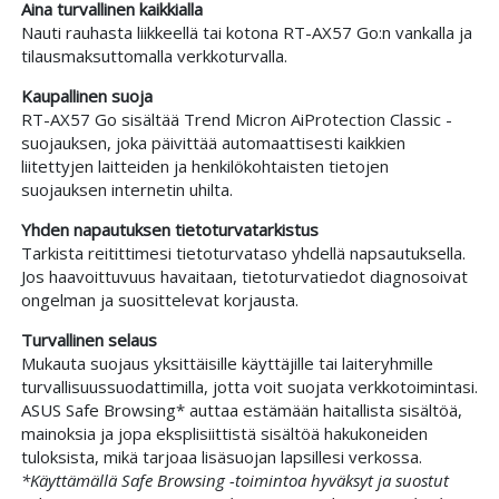
Aina turvallinen kaikkialla
Nauti rauhasta liikkeellä tai kotona RT-AX57 Go:n vankalla ja
tilausmaksuttomalla verkkoturvalla.
Kaupallinen suoja
RT-AX57 Go sisältää Trend Micron AiProtection Classic -
suojauksen, joka päivittää automaattisesti kaikkien
liitettyjen laitteiden ja henkilökohtaisten tietojen
suojauksen internetin uhilta.
Yhden napautuksen tietoturvatarkistus
Tarkista reitittimesi tietoturvataso yhdellä napsautuksella.
Jos haavoittuvuus havaitaan, tietoturvatiedot diagnosoivat
ongelman ja suosittelevat korjausta.
Turvallinen selaus
Mukauta suojaus yksittäisille käyttäjille tai laiteryhmille
turvallisuussuodattimilla, jotta voit suojata verkkotoimintasi.
ASUS Safe Browsing* auttaa estämään haitallista sisältöä,
mainoksia ja jopa eksplisiittistä sisältöä hakukoneiden
tuloksista, mikä tarjoaa lisäsuojan lapsillesi verkossa.
*Käyttämällä Safe Browsing -toimintoa hyväksyt ja suostut