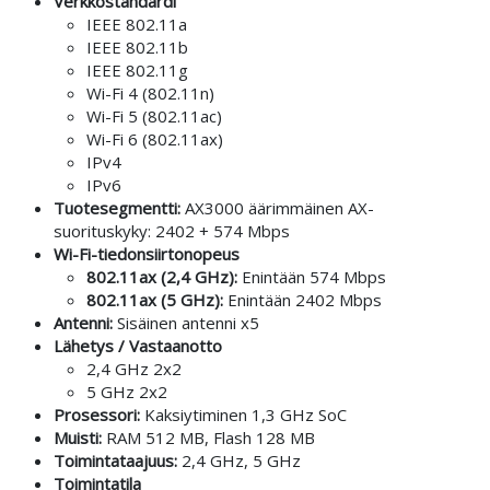
Verkkostandardi
IEEE 802.11a
IEEE 802.11b
IEEE 802.11g
Wi-Fi 4 (802.11n)
Wi-Fi 5 (802.11ac)
Wi-Fi 6 (802.11ax)
IPv4
IPv6
Tuotesegmentti:
AX3000 äärimmäinen AX-
suorituskyky: 2402 + 574 Mbps
Wi-Fi-tiedonsiirtonopeus
802.11ax (2,4 GHz):
Enintään 574 Mbps
802.11ax (5 GHz):
Enintään 2402 Mbps
Antenni:
Sisäinen antenni x5
Lähetys / Vastaanotto
2,4 GHz 2x2
5 GHz 2x2
Prosessori:
Kaksiytiminen 1,3 GHz SoC
Muisti:
RAM 512 MB, Flash 128 MB
Toimintataajuus:
2,4 GHz, 5 GHz
Toimintatila