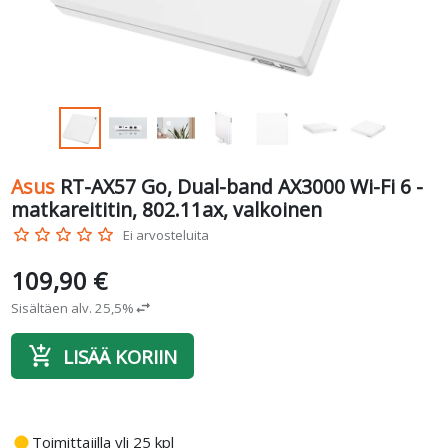
Asus
RT-AX57 Go, Dual-band AX3000 Wi-Fi 6 -
matkareititin, 802.11ax, valkoinen
star_border
star_border
star_border
star_border
star_border
Ei arvosteluita
109,90 €
Sisältäen alv. 25,5%
swap_horiz
add_shopping_cart
LISÄÄ KORIIN
fiber_manual_record
Toimittajilla yli 25 kpl