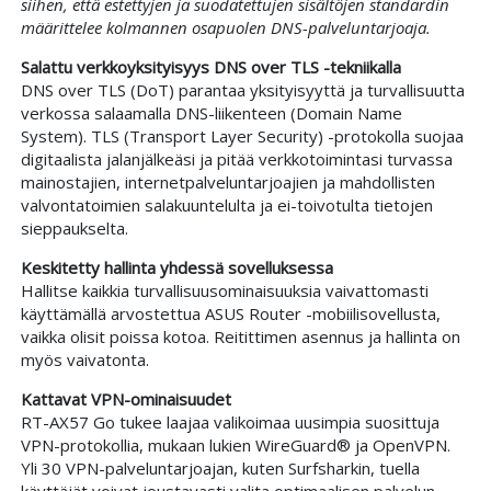
siihen, että estettyjen ja suodatettujen sisältöjen standardin
määrittelee kolmannen osapuolen DNS-palveluntarjoaja.
Salattu verkkoyksityisyys DNS over TLS -tekniikalla
DNS over TLS (DoT) parantaa yksityisyyttä ja turvallisuutta
verkossa salaamalla DNS-liikenteen (Domain Name
System). TLS (Transport Layer Security) -protokolla suojaa
digitaalista jalanjälkeäsi ja pitää verkkotoimintasi turvassa
mainostajien, internetpalveluntarjoajien ja mahdollisten
valvontatoimien salakuuntelulta ja ei-toivotulta tietojen
sieppaukselta.
Keskitetty hallinta yhdessä sovelluksessa
Hallitse kaikkia turvallisuusominaisuuksia vaivattomasti
käyttämällä arvostettua ASUS Router -mobiilisovellusta,
vaikka olisit poissa kotoa. Reitittimen asennus ja hallinta on
myös vaivatonta.
Kattavat VPN-ominaisuudet
RT-AX57 Go tukee laajaa valikoimaa uusimpia suosittuja
VPN-protokollia, mukaan lukien WireGuard® ja OpenVPN.
Yli 30 VPN-palveluntarjoajan, kuten Surfsharkin, tuella
käyttäjät voivat joustavasti valita optimaalisen palvelun,