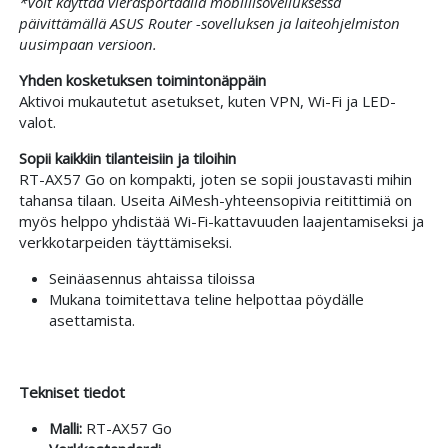
*Voit käyttää vierasportaalia mobiilisovelluksessa
päivittämällä ASUS Router -sovelluksen ja laiteohjelmiston
uusimpaan versioon.
Yhden kosketuksen toimintonäppäin
Aktivoi mukautetut asetukset, kuten VPN, Wi-Fi ja LED-
valot.
Sopii kaikkiin tilanteisiin ja tiloihin
RT-AX57 Go on kompakti, joten se sopii joustavasti mihin
tahansa tilaan. Useita AiMesh-yhteensopivia reitittimiä on
myös helppo yhdistää Wi-Fi-kattavuuden laajentamiseksi ja
verkkotarpeiden täyttämiseksi.
Seinäasennus ahtaissa tiloissa
Mukana toimitettava teline helpottaa pöydälle
asettamista.
Tekniset tiedot
Malli:
RT-AX57 Go