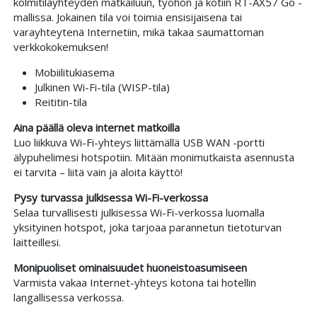
kolmitilayhteyden matkailuun, työhön ja kotiin RT-AX57 Go -
mallissa. Jokainen tila voi toimia ensisijaisena tai
varayhteytenä Internetiin, mikä takaa saumattoman
verkkokokemuksen!
Mobiilitukiasema
Julkinen Wi-Fi-tila (WISP-tila)
Reititin-tila
Aina päällä oleva internet matkoilla
Luo liikkuva Wi-Fi-yhteys liittämällä USB WAN -portti
älypuhelimesi hotspotiin. Mitään monimutkaista asennusta
ei tarvita – liitä vain ja aloita käyttö!
Pysy turvassa julkisessa Wi-Fi-verkossa
Selaa turvallisesti julkisessa Wi-Fi-verkossa luomalla
yksityinen hotspot, joka tarjoaa parannetun tietoturvan
laitteillesi.
Monipuoliset ominaisuudet huoneistoasumiseen
Varmista vakaa Internet-yhteys kotona tai hotellin
langallisessa verkossa.