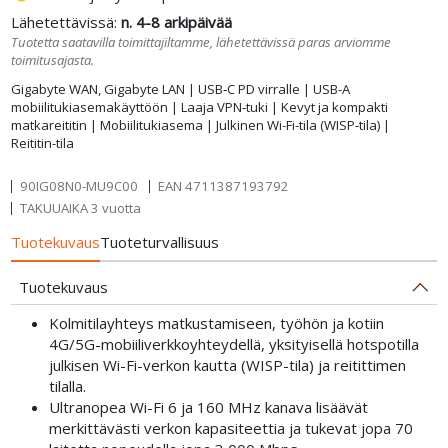
Lähetettävissä:
n. 4-8 arkipäivää
Tuotetta saatavilla toimittajiltamme, lähetettävissä paras arviomme
toimitusajasta.
Gigabyte WAN, Gigabyte LAN | USB‑C PD virralle | USB-A
mobiilitukiasemakäyttöön | Laaja VPN‑tuki | Kevyt ja kompakti
matkareititin | Mobiilitukiasema | Julkinen Wi-Fi-tila (WISP-tila) |
Reititin-tila
90IG08N0-MU9C00
EAN
4711387193792
TAKUUAIKA 3 vuotta
Tuotekuvaus
Tuoteturvallisuus
Tuotekuvaus
Kolmitilayhteys matkustamiseen, työhön ja kotiin
4G/5G-mobiiliverkkoyhteydellä, yksityisellä hotspotilla
julkisen Wi-Fi-verkon kautta (WISP-tila) ja reitittimen
tilalla.
Ultranopea Wi-Fi 6 ja 160 MHz kanava lisäävät
merkittävästi verkon kapasiteettia ja tukevat jopa 70