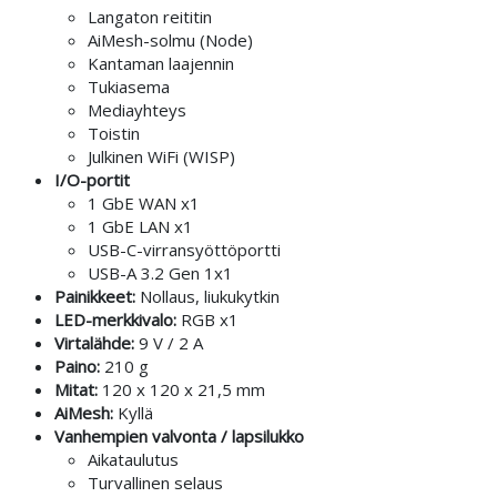
Langaton reititin
AiMesh-solmu (Node)
Kantaman laajennin
Tukiasema
Mediayhteys
Toistin
Julkinen WiFi (WISP)
I/O-portit
1 GbE WAN x1
1 GbE LAN x1
USB-C-virransyöttöportti
USB-A 3.2 Gen 1x1
Painikkeet:
Nollaus, liukukytkin
LED-merkkivalo:
RGB x1
Virtalähde:
9 V / 2 A
Paino:
210 g
Mitat:
120 x 120 x 21,5 mm
AiMesh:
Kyllä
Vanhempien valvonta / lapsilukko
Aikataulutus
Turvallinen selaus