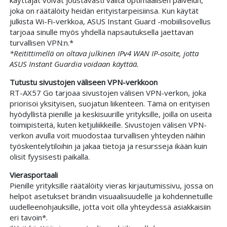
joka on räätälöity heidän erityistarpeisiinsa. Kun käytät
julkista Wi-Fi-verkkoa, ASUS Instant Guard -mobiilisovellus
tarjoaa sinulle myös yhdellä napsautuksella jaettavan
turvallisen VPN:n.*
*Reitittimellä on oltava julkinen IPv4 WAN IP-osoite, jotta
ASUS Instant Guardia voidaan käyttää.
Tutustu sivustojen väliseen VPN-verkkoon
RT-AX57 Go tarjoaa sivustojen välisen VPN-verkon, joka
priorisoi yksityisen, suojatun liikenteen. Tämä on erityisen
hyödyllistä pienille ja keskisuurille yrityksille, joilla on useita
toimipisteitä, kuten ketjuliikkeille. Sivustojen välisen VPN-
verkon avulla voit muodostaa turvallisen yhteyden näihin
työskentelytiloihin ja jakaa tietoja ja resursseja ikään kuin
olisit fyysisesti paikalla.
Vierasportaali
Pienille yrityksille räätälöity vieras kirjautumissivu, jossa on
helpot asetukset brändin visuaalisuudelle ja kohdennetuille
uudelleenohjauksille, jotta voit olla yhteydessä asiakkaisiin
eri tavoin*.