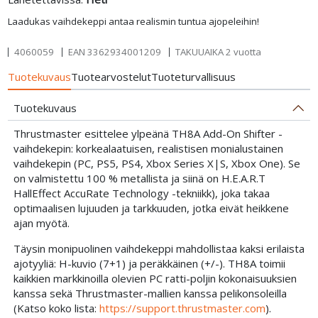
Laadukas vaihdekeppi antaa realismin tuntua ajopeleihin!
4060059
EAN
3362934001209
TAKUUAIKA 2 vuotta
Tuotekuvaus
Tuotearvostelut
Tuoteturvallisuus
Tuotekuvaus
Thrustmaster esittelee ylpeänä TH8A Add-On Shifter -
vaihdekepin: korkealaatuisen, realistisen monialustainen
vaihdekepin (PC, PS5, PS4, Xbox Series X|S, Xbox One). Se
on valmistettu 100 % metallista ja siinä on H.E.A.R.T
HallEffect AccuRate Technology -tekniikk), joka takaa
optimaalisen lujuuden ja tarkkuuden, jotka eivät heikkene
ajan myötä.
Täysin monipuolinen vaihdekeppi mahdollistaa kaksi erilaista
ajotyyliä: H-kuvio (7+1) ja peräkkäinen (+/-). TH8A toimii
kaikkien markkinoilla olevien PC ratti-poljin kokonaisuuksien
kanssa sekä Thrustmaster-mallien kanssa pelikonsoleilla
(Katso koko lista:
https://support.thrustmaster.com
).