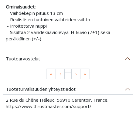
Ominaisuudet:
- Vaihdekepin pituus 13 cm
- Realistisen tuntuinen vaihteiden vaihto
- Irroitettava nuppi
- Sisältää 2 vaihdekaaviolevyä: H-kuvio (7+1) sekä
peräkkäinen (+/-)
Tuotearvostelut
«
‹
›
»
Tuoteturvallisuuden yhteystiedot
2 Rue du Chêne Héleuc, 56910 Carentoir, France.
https://www.thrustmaster.com/support/