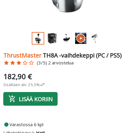
ThrustMaster
TH8A -vaihdekeppi (PC / PS5)
star
star
star
star_border
star_border
(3/5) 2 arvostelua
182,90 €
Sisältäen alv. 25,5%
swap_horiz
add_shopping_cart
LISÄÄ KORIIN
fiber_manual_record
Varastossa 6 kpl
Lähetettävissä:
Heti