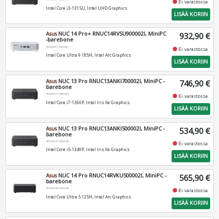
fiber_manual_record
Ei varastossa
Intel Core i3-1315U, Intel UHD Graphics
LISÄÄ KORIIN
Asus
NUC 14 Pro+ RNUC14RVSU900002I, MiniPC
932,90 €
-barebone
90AR0051-M000J0
fiber_manual_record
Ei varastossa
Intel Core Ultra 9 185H, Intel Arc Graphics
LISÄÄ KORIIN
Asus
NUC 13 Pro RNUC13ANKI700002I, MiniPC -
746,90 €
barebone
90AR0031-M000E0
fiber_manual_record
Ei varastossa
Intel Core i7-1360P, Intel Iris Xe Graphics
LISÄÄ KORIIN
Asus
NUC 13 Pro RNUC13ANKI500002I, MiniPC -
534,90 €
barebone
90AR0031-M00090
fiber_manual_record
Ei varastossa
Intel Core i5-1340P, Intel Iris Xe Graphics
LISÄÄ KORIIN
Asus
NUC 14 Pro RNUC14RVKU500002I, MiniPC -
565,90 €
barebone
90AR0062-M00090
fiber_manual_record
Ei varastossa
Intel Core Ultra 5 125H, Intel Arc Graphics
LISÄÄ KORIIN