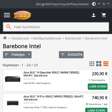
brightness_medium
Blogi
UKK
Yritysmyynti
Yhteystiedot
FI
menu
person
shopping_cart
search
Jimms.fi
home
Tietokoneet
Merkkipöytäkoneet
Barebonet
Barebone Intel
Barebone Intel
sort
Pisteytys
filter_list
SUODATA
apps
grid_view
table_rows
Näytetään
:
1 - 23 / 23
Asus
NUC 14 Essential RNUC14MNK1500002,
230,90 €
MiniPC -barebone
90AR00M2-M000F0
fiber_manual_record
Toimittajilla
Intel N150, Intel Graphics
LISÄÄ KORIIN
Asus
NUC 14 Pro RNUC14RVKU700002I, MiniPC
740,90 €
-barebone
90AR0062-M000E0
fiber_manual_record
Varastossa 1 kpl
Intel Core Ultra 7 155H, Intel Arc Graphics
LISÄÄ KORIIN