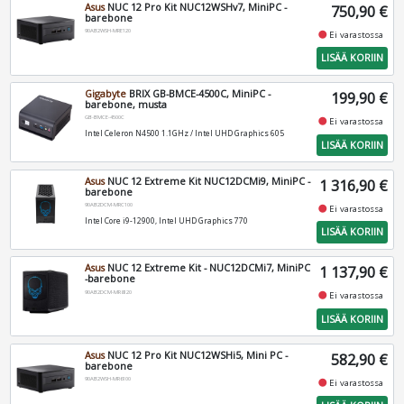
Asus
NUC 12 Pro Kit NUC12WSHv7, MiniPC -
750,90 €
barebone
90AB2WSH-MRE120
fiber_manual_record
Ei varastossa
LISÄÄ KORIIN
Gigabyte
BRIX GB-BMCE-4500C, MiniPC -
199,90 €
barebone, musta
GB-BMCE-4500C
fiber_manual_record
Ei varastossa
Intel Celeron N4500 1.1GHz / Intel UHD Graphics 605
LISÄÄ KORIIN
Asus
NUC 12 Extreme Kit NUC12DCMi9, MiniPC -
1 316,90 €
barebone
90AB2DCM-MRC100
fiber_manual_record
Ei varastossa
Intel Core i9-12900, Intel UHD Graphics 770
LISÄÄ KORIIN
Asus
NUC 12 Extreme Kit - NUC12DCMi7, MiniPC
1 137,90 €
-barebone
90AB2DCM-MR8120
fiber_manual_record
Ei varastossa
LISÄÄ KORIIN
Asus
NUC 12 Pro Kit NUC12WSHi5, Mini PC -
582,90 €
barebone
90AB2WSH-MR6100
fiber_manual_record
Ei varastossa