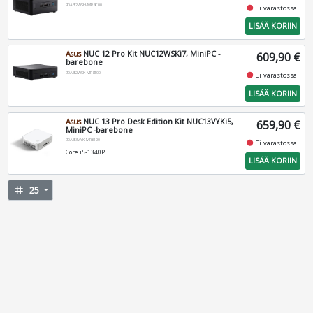
90AB2WSH-MR8C00
fiber_manual_record
Ei varastossa
LISÄÄ KORIIN
Asus
NUC 12 Pro Kit NUC12WSKi7, MiniPC -
609,90 €
barebone
90AB2WSK-MR8100
fiber_manual_record
Ei varastossa
LISÄÄ KORIIN
Asus
NUC 13 Pro Desk Edition Kit NUC13VYKi5,
659,90 €
MiniPC -barebone
90AB3VYK-MR6120
fiber_manual_record
Ei varastossa
Core i5-1340P
LISÄÄ KORIIN
tag
25