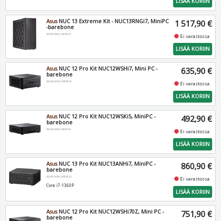
LISÄÄ KORIIN
Asus
NUC 13 Extreme Kit - NUC13RNGi7, MiniPC
1 517,90 €
-barebone
90AB3RNG-MR8120
fiber_manual_record
Ei varastossa
LISÄÄ KORIIN
Asus
NUC 12 Pro Kit NUC12WSHi7, Mini PC -
635,90 €
barebone
90AB2WSH-MR8100
fiber_manual_record
Ei varastossa
LISÄÄ KORIIN
Asus
NUC 12 Pro Kit NUC12WSKi5, MiniPC -
492,90 €
barebone
90AB2WSK-MR6100
fiber_manual_record
Ei varastossa
LISÄÄ KORIIN
Asus
NUC 13 Pro Kit NUC13ANHi7, MiniPC -
860,90 €
barebone
90AB3ANH-MR8120
fiber_manual_record
Ei varastossa
Core i7-1360P
LISÄÄ KORIIN
Asus
NUC 12 Pro Kit NUC12WSHi70Z, Mini PC -
751,90 €
barebone