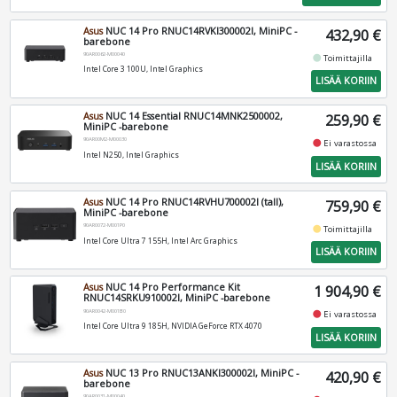
Asus
NUC 14 Pro RNUC14RVKI300002I, MiniPC -
432,90 €
barebone
90AR0062-M00040
fiber_manual_record
Toimittajilla
Intel Core 3 100U, Intel Graphics
LISÄÄ KORIIN
Asus
NUC 14 Essential RNUC14MNK2500002,
259,90 €
MiniPC -barebone
90AR00M2-M00030
fiber_manual_record
Ei varastossa
Intel N250, Intel Graphics
LISÄÄ KORIIN
Asus
NUC 14 Pro RNUC14RVHU700002I (tall),
759,90 €
MiniPC -barebone
90AR0072-M001P0
fiber_manual_record
Toimittajilla
Intel Core Ultra 7 155H, Intel Arc Graphics
LISÄÄ KORIIN
Asus
NUC 14 Pro Performance Kit
1 904,90 €
RNUC14SRKU910002I, MiniPC -barebone
90AR0042-M001B0
fiber_manual_record
Ei varastossa
Intel Core Ultra 9 185H, NVIDIA GeForce RTX 4070
LISÄÄ KORIIN
Asus
NUC 13 Pro RNUC13ANKI300002I, MiniPC -
420,90 €
barebone
90AR0031-M00040