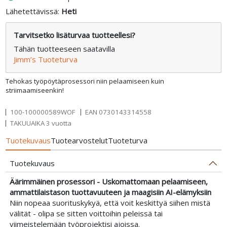
Lähetettävissä:
Heti
Tarvitsetko lisäturvaa tuotteellesi?
Tähän tuotteeseen saatavilla
Jimm’s Tuoteturva
Tehokas työpöytäprosessori niin pelaamiseen kuin
striimaamiseenkin!
100-100000589WOF
EAN
0730143314558
TAKUUAIKA 3 vuotta
Tuotekuvaus
Tuotearvostelut
Tuoteturva
Tuotekuvaus
Äärimmäinen prosessori - Uskomattomaan pelaamiseen,
ammattilaistason tuottavuuteen ja maagisiin AI-elämyksiin
Niin nopeaa suorituskykyä, että voit keskittyä siihen mistä
välität - olipa se sitten voittoihin peleissä tai
viimeistelemään työprojektisi ajoissa.