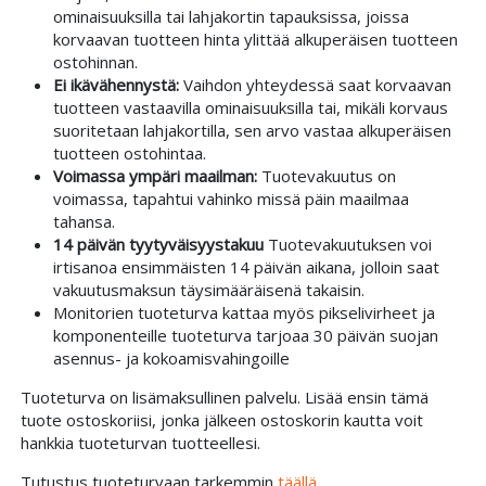
ominaisuuksilla tai lahjakortin tapauksissa, joissa
korvaavan tuotteen hinta ylittää alkuperäisen tuotteen
ostohinnan.
Ei ikävähennystä:
Vaihdon yhteydessä saat korvaavan
tuotteen vastaavilla ominaisuuksilla tai, mikäli korvaus
suoritetaan lahjakortilla, sen arvo vastaa alkuperäisen
tuotteen ostohintaa.
Voimassa ympäri maailman:
Tuotevakuutus on
voimassa, tapahtui vahinko missä päin maailmaa
tahansa.
14 päivän tyytyväisyystakuu
Tuotevakuutuksen voi
irtisanoa ensimmäisten 14 päivän aikana, jolloin saat
vakuutusmaksun täysimääräisenä takaisin.
Monitorien tuoteturva kattaa myös pikselivirheet ja
komponenteille tuoteturva tarjoaa 30 päivän suojan
asennus- ja kokoamisvahingoille
Tuoteturva on lisämaksullinen palvelu. Lisää ensin tämä
tuote ostoskoriisi, jonka jälkeen ostoskorin kautta voit
hankkia tuoteturvan tuotteellesi.
Tutustus tuoteturvaan tarkemmin
täällä