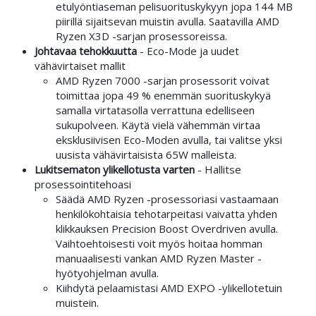
etulyöntiaseman pelisuorituskykyyn jopa 144 MB
piirillä sijaitsevan muistin avulla. Saatavilla AMD
Ryzen X3D -sarjan prosessoreissa.
Johtavaa tehokkuutta
- Eco-Mode ja uudet
vähävirtaiset mallit
AMD Ryzen 7000 -sarjan prosessorit voivat
toimittaa jopa 49 % enemmän suorituskykyä
samalla virtatasolla verrattuna edelliseen
sukupolveen. Käytä vielä vähemmän virtaa
eksklusiivisen Eco-Moden avulla, tai valitse yksi
uusista vähävirtaisista 65W malleista.
Lukitsematon ylikellotusta varten
- Hallitse
prosessointitehoasi
Säädä AMD Ryzen -prosessoriasi vastaamaan
henkilökohtaisia tehotarpeitasi vaivatta yhden
klikkauksen Precision Boost Overdriven avulla.
Vaihtoehtoisesti voit myös hoitaa homman
manuaalisesti vankan AMD Ryzen Master -
hyötyohjelman avulla.
Kiihdytä pelaamistasi AMD EXPO -ylikellotetuin
muistein.