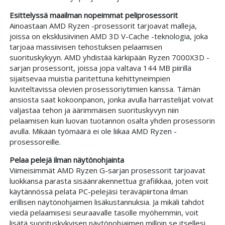
Esittelyssä maailman nopeimmat peliprosessorit
Ainoastaan AMD Ryzen -prosessorit tarjoavat malleja,
joissa on eksklusiivinen AMD 3D V-Cache -teknologia, joka
tarjoaa massiivisen tehostuksen pelaamisen
suorituskykyyn. AMD yhdistää kärkipään Ryzen 7000X3D -
sarjan prosessorit, joissa jopa valtava 144 MB piirillä
sijaitsevaa muistia paritettuna kehittyneimpien
kuviteltavissa olevien prosessoriytimien kanssa. Tämän
ansiosta saat kokoonpanon, jonka avulla harrastelijat voivat
valjastaa tehon ja äärimmäisen suorituskyvyn niin
pelaamisen kuin luovan tuotannon osalta yhden prosessorin
avulla. Mikään työmäärä ei ole liikaa AMD Ryzen -
prosessoreille.
Pelaa pelejä ilman näytönohjainta
Viimeisimmät AMD Ryzen G-sarjan prosessorit tarjoavat
luokkansa parasta sisäänrakennettua grafiikkaa, joten voit
käytännössä pelata PC-pelejäsi teräväpiirtona ilman
erillisen näytönohjaimen lisäkustannuksia. Ja mikäli tahdot
viedä pelaamisesi seuraavalle tasolle myöhemmin, voit
lisätä suorituskykyisen näytönohjaimen milloin se itsellesi