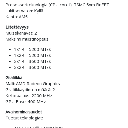
Prosessoriteknologia (CPU coret): TSMC 5nm FinFET
Lukitsematon: Kyllä
Kanta: AM5
Liitettävyys
Muistikanavat: 2
Maksimi muistinopeus:
1x1R 5200 MT/s
1x2R 5200 MT/s
2x1R 3600 MT/s
2x2R 3600 MT/s
Grafiikka
Malli: AMD Radeon Graphics
Grafiikkaydinten määrä: 2
Kellotaajuus: 2200 MHz
GPU Base: 400 MHz
Avainominaisuudet
Tuetut teknologiat:
AMD EXPO™ Technology