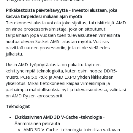
Pitkäkestoista päiviteltävyyttä - Investoi alustaan, joka
kasvaa tarpeidesi mukaan ajan myötä
Tietokoneesi alusta voi olla joko sijoitus, tai riskitekijä. AMD
on ainoa prosessorivalmistaja, joka on sitoutunut
tarjoamaan jopa vuosien tuen tulevaisuuteen viimeisintä
huutoa olevan Socket AM5 -alustan myötä. Voit siis
päivittää uuteen prosessoriin, jota ei ole vielä edes
julkaistu.
Uusin AMD-työpöytäalusta on pakattu täyteen
kehittyneimpiä teknologioita, kuten esim. nopea DDR5-
muisti, PCIe 5.0 -tuki ja AMD EXPO yhden klikkauksen
ylikellotus. Mikäli tietokoneesi kaipaa viimeisimpiä ja
parhaimpia mahdollisuuksia nyt ja tulevaisuudessa, valintasi
on AMD Ryzen -prosessorit.
Teknologiat
Eksklusiivinen AMD 3D V-Cache -teknologia
-
Äärimmäinen pelirauta
AMD 3D V-Cache -teknologia toimittaa valtavan