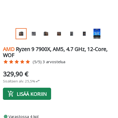
AMD
Ryzen 9 7900X, AM5, 4.7 GHz, 12-Core,
WOF
star
star
star
star
star
(5/5) 3 arvostelua
329,90 €
Sisältäen alv. 25,5%
swap_horiz
add_shopping_cart
LISÄÄ KORIIN
fiber_manual_record
Varastossa 4 kpl