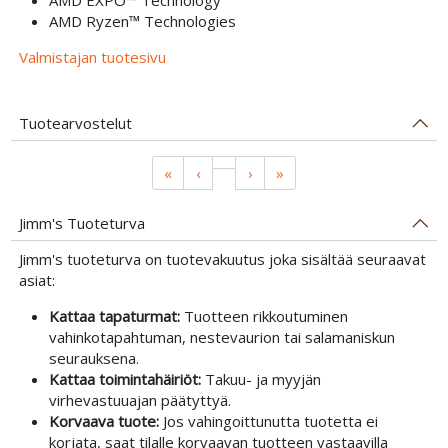
AMD Ryzen™ Technologies
Valmistajan tuotesivu
Tuotearvostelut
«
‹
›
»
Jimm's Tuoteturva
Jimm's tuoteturva on tuotevakuutus joka sisältää seuraavat
asiat:
Kattaa tapaturmat:
Tuotteen rikkoutuminen
vahinkotapahtuman, nestevaurion tai salamaniskun
seurauksena.
Kattaa toimintahäiriöt:
Takuu- ja myyjän
virhevastuuajan päätyttyä.
Korvaava tuote:
Jos vahingoittunutta tuotetta ei
korjata, saat tilalle korvaavan tuotteen vastaavilla