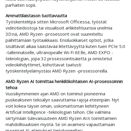
parhaiten sopii.
Ammattilaistason tuottavuutta
Työskentelitpä sitten Microsoft Officessa, työstät
videotiedostoja tai visualisoit arkkitehtuurisia unelmia
3D:nä, AMD Ryzen -prosessorit ovat suunniteltu
päihittämään työtaakkaasi. Ensiluokkaiset optiot, jotka
sisältävät aikaa säästävää liitettävyyttä kuten tuen PCIe 5.0
-tallennukselle, ultranopealle Wi-Fi 6E:lle, AMD EXPO -
teknologian, jopa 32 prosessointisäiettä ja omistetut
videokiihdyttimet, kohottavat taatusti
työskentelyelämystäsi AMD Ryzen -prosessoreilla.
AMD Ryzen AI toimittaa henkilökohtaisen AI-prosessoinnin
tehoa
Vuosikymmenien ajan AMD on toiminut pioneerina
puskeakseen tekoälyn saavuttamia rajoja eteenpäin. Nyt
voit kokea täysin oman, uskomattoman kehittyneen
Artificial Intelligence -teknologian tehon. Ole valmiina
siirtymään tulevaisuuteen AMD Ryzen AI:n toimittamien
mahdollisuuksien myötä. Se on avaimesi vapauttamaan
maagiset AI-elämykset tietokoneellasi.