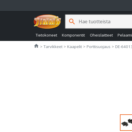
search
Tietokoneet
Komponentit
Oheislaitteet
Pelaam
Jimms.fi
home
Tarvikkeet
Kaapelit
Porttisuojaus
DE-6401