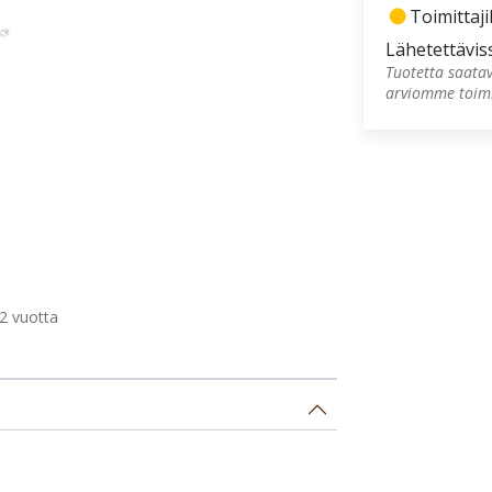
fiber_manual_record
Toimittajil
Lähetettävis
Tuotetta saatav
arviomme toimi
2 vuotta