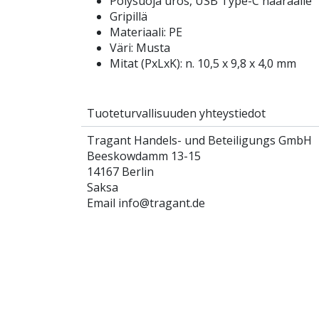
Pölysuoja uros, USB Type-C naaraalle
Gripillä
Materiaali: PE
Väri: Musta
Mitat (PxLxK): n. 10,5 x 9,8 x 4,0 mm
Tuoteturvallisuuden yhteystiedot
Tragant Handels- und Beteiligungs GmbH
Beeskowdamm 13-15
14167 Berlin
Saksa
Email info@tragant.de