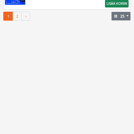
LISÄÄ KORIIN
1
2
›
tag
25