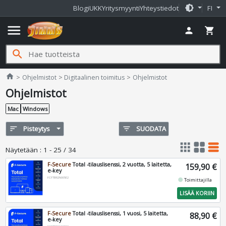
brightness_medium
Blogi
UKK
Yritysmyynti
Yhteystiedot
FI
menu
person
shopping_cart
search
Jimms.fi
home
Ohjelmistot
Digitaalinen toimitus
Ohjelmistot
Ohjelmistot
Mac
Windows
sort
Pisteytys
filter_list
SUODATA
apps
grid_view
table_rows
Näytetään
:
1 - 25 / 34
F-Secure
Total -tilauslisenssi, 2 vuotta, 5 laitetta,
159,90 €
e-key
FCFTBR2N005E2
fiber_manual_record
Toimittajilla
LISÄÄ KORIIN
F-Secure
Total -tilauslisenssi, 1 vuosi, 5 laitetta,
88,90 €
e-key