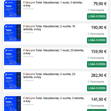
F-Secure
Total -tilauslisenssi, 1 vuosi, 3 laitetta,
79,90 €
e-key
FCFTBR1N003E2
fiber_manual_record
Toimittajilla
LISÄÄ KORIIN
F-Secure
Total -tilauslisenssi, 2 vuotta, 10
190,90 €
laitetta, e-key
FCFTBR2N010E2
fiber_manual_record
Toimittajilla
LISÄÄ KORIIN
F-Secure
Total -tilauslisenssi, 1 vuosi, 25 laitetta,
159,90 €
e-key
FCFTBR1N025E2
fiber_manual_record
Toimittajilla
LISÄÄ KORIIN
F-Secure
Total -tilauslisenssi, 2 vuotta, 25
282,90 €
laitetta, e-key
FCFTBR2N025E2
fiber_manual_record
Toimittajilla
LISÄÄ KORIIN
F-Secure
Total -tilauslisenssi, 2 vuotta, 3 laitetta,
141,90 €
e-key
FCFTBR2N003E2
fiber_manual_record
Toimittajilla