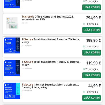
FCFTBR1N005E2
fiber_manual_record
Toimittajilla
LISÄÄ KORIIN
Microsoft
Office Home and Business 2024,
294,90 €
monikielinen, ESD
EP2-06606
fiber_manual_record
Toimittajilla
LISÄÄ KORIIN
F-Secure
Total -tilauslisenssi, 2 vuotta, 7 laitetta,
199,90 €
e-key
FCFTBR2N007E2
fiber_manual_record
Toimittajilla
LISÄÄ KORIIN
F-Secure
Total -tilauslisenssi, 1 vuosi, 10 laitetta,
119,90 €
e-key
FCFTBR1N010E2
fiber_manual_record
Toimittajilla
LISÄÄ KORIIN
F-Secure
Internet Security (Safe) -tilauslisenssi,
44,90 €
1 vuosi, 1 laite, e-key
FCFYBR1N001E1
fiber_manual_record
Toimittajilla
LISÄÄ KORIIN