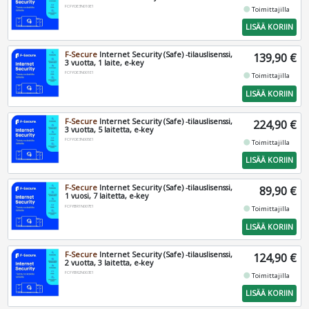
FCFYOE3N010E1
fiber_manual_record
Toimittajilla
LISÄÄ KORIIN
F-Secure
Internet Security (Safe) -tilauslisenssi,
139,90 €
3 vuotta, 1 laite, e-key
FCFYOE3N001E1
fiber_manual_record
Toimittajilla
LISÄÄ KORIIN
F-Secure
Internet Security (Safe) -tilauslisenssi,
224,90 €
3 vuotta, 5 laitetta, e-key
FCFYOE3N005E1
fiber_manual_record
Toimittajilla
LISÄÄ KORIIN
F-Secure
Internet Security (Safe) -tilauslisenssi,
89,90 €
1 vuosi, 7 laitetta, e-key
FCFYBR1N007E1
fiber_manual_record
Toimittajilla
LISÄÄ KORIIN
F-Secure
Internet Security (Safe) -tilauslisenssi,
124,90 €
2 vuotta, 3 laitetta, e-key
FCFYBR2N003E1
fiber_manual_record
Toimittajilla
LISÄÄ KORIIN