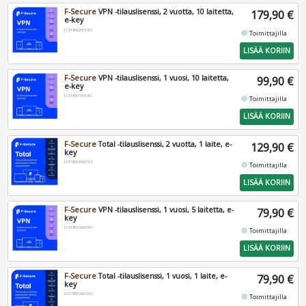
F-Secure
VPN -tilauslisenssi, 2 vuotta, 10 laitetta,
179,90 €
e-key
FCFFBR2N010E1
fiber_manual_record
Toimittajilla
LISÄÄ KORIIN
F-Secure
VPN -tilauslisenssi, 1 vuosi, 10 laitetta,
99,90 €
e-key
FCFFBR1N010E1
fiber_manual_record
Toimittajilla
LISÄÄ KORIIN
F-Secure
Total -tilauslisenssi, 2 vuotta, 1 laite, e-
129,90 €
key
FCFTBR2N001E2
fiber_manual_record
Toimittajilla
LISÄÄ KORIIN
F-Secure
VPN -tilauslisenssi, 1 vuosi, 5 laitetta, e-
79,90 €
key
FCFFBR1N005E1
fiber_manual_record
Toimittajilla
LISÄÄ KORIIN
F-Secure
Total -tilauslisenssi, 1 vuosi, 1 laite, e-
79,90 €
key
FCFTBR1N001E2
fiber_manual_record
Toimittajilla