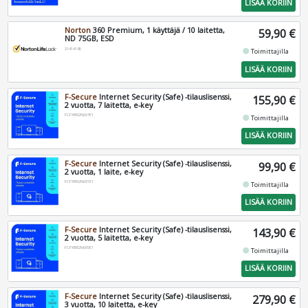
LISÄÄ KORIIN
Norton
360 Premium, 1 käyttäjä / 10 laitetta,
59,90 €
ND 75GB, ESD
21414185
fiber_manual_record
Toimittajilla
LISÄÄ KORIIN
F-Secure
Internet Security (Safe) -tilauslisenssi,
155,90 €
2 vuotta, 7 laitetta, e-key
FCFYBR2N007E1
fiber_manual_record
Toimittajilla
LISÄÄ KORIIN
F-Secure
Internet Security (Safe) -tilauslisenssi,
99,90 €
2 vuotta, 1 laite, e-key
FCFYBR2N001E1
fiber_manual_record
Toimittajilla
LISÄÄ KORIIN
F-Secure
Internet Security (Safe) -tilauslisenssi,
143,90 €
2 vuotta, 5 laitetta, e-key
FCFYBR2N005E1
fiber_manual_record
Toimittajilla
LISÄÄ KORIIN
F-Secure
Internet Security (Safe) -tilauslisenssi,
279,90 €
3 vuotta, 10 laitetta, e-key