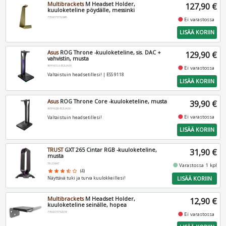
Multibrackets
M Headset Holder,
127,90 €
kuuloketeline pöydälle, messinki
7350073732845
fiber_manual_record
Ei varastossa
LISÄÄ KORIIN
Asus
ROG Throne -kuuloketeline, sis. DAC +
129,90 €
vahvistin, musta
90YH01L0-B2UA00
fiber_manual_record
Ei varastossa
Valtaistuin headsetillesi! | ESS 9118
LISÄÄ KORIIN
Asus
ROG Throne Core -kuuloketeline, musta
39,90 €
90YH02J0-B2UA00
fiber_manual_record
Ei varastossa
Valtaistuin headsetillesi!
LISÄÄ KORIIN
TRUST
GXT 265 Cintar RGB -kuuloketeline,
31,90 €
musta
TR-23647
fiber_manual_record
Varastossa 1 kpl
star
star
star
star_half
star_border
(4)
LISÄÄ KORIIN
Näyttävä tuki ja turva kuulokkeillesi!
Multibrackets
M Headset Holder,
12,90 €
kuuloketeline seinälle, hopea
7350073732036
fiber_manual_record
Ei varastossa