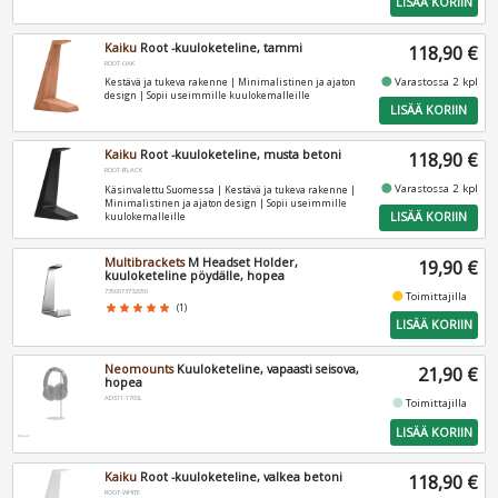
LISÄÄ KORIIN
Kaiku
Root -kuuloketeline, tammi
118,90 €
ROOT-OAK
fiber_manual_record
Varastossa 2 kpl
Kestävä ja tukeva rakenne | Minimalistinen ja ajaton
design | Sopii useimmille kuulokemalleille
LISÄÄ KORIIN
Kaiku
Root -kuuloketeline, musta betoni
118,90 €
ROOT-BLACK
fiber_manual_record
Varastossa 2 kpl
Käsinvalettu Suomessa | Kestävä ja tukeva rakenne |
Minimalistinen ja ajaton design | Sopii useimmille
LISÄÄ KORIIN
kuulokemalleille
Multibrackets
M Headset Holder,
19,90 €
kuuloketeline pöydälle, hopea
7350073732050
fiber_manual_record
Toimittajilla
star
star
star
star
star
(1)
LISÄÄ KORIIN
Neomounts
Kuuloketeline, vapaasti seisova,
21,90 €
hopea
ADS11-170SL
fiber_manual_record
Toimittajilla
LISÄÄ KORIIN
Kaiku
Root -kuuloketeline, valkea betoni
118,90 €
ROOT-WHITE