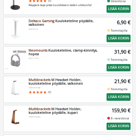
fiber_manual_record
star
star
star
star
star
(1)
Varastossa
Näppärä tapa pitää kuulokkeesi käden ulottuvilla!
LISÄÄ KORIIN
Deltaco Gaming
Kuuloketeline pöydälle,
6,90 €
valkoinen
GAM-071-W
fiber_manual_record
Toimittajilla
LISÄÄ KORIIN
Neomounts
Kuuloketeline, clamp-kiinnitys,
31,90 €
hopea
ADS11-171SL
fiber_manual_record
Toimittajilla
LISÄÄ KORIIN
Multibrackets
M Headset Holder,
21,90 €
kuuloketeline pöydälle, valkoinen
7350073731862
fiber_manual_record
Toimittajilla
star
star
star
star
star
(1)
LISÄÄ KORIIN
Multibrackets
M Headset Holder,
159,90 €
kuuloketeline pöydälle, kupari
7350073732852
fiber_manual_record
Ei varastossa
LISÄÄ KORIIN