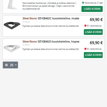
fiber_manual_record
Varastossa 2 kpl
Käsinvalettu Suomessa | Kestävä ja tukeva rakenne |
Minimalistinen ja ajaton design | Sopii useimmille
LISÄÄ KORIIN
kuulokemalleille
SilverStone
SST-EBA02C kuuloketeline, musta
69,90 €
SST-EBA02C
fiber_manual_record
Ei varastossa
Tyylikäs ja tukeva koko-alumiininen teline kuulokkeille!
LISÄÄ KORIIN
SilverStone
SST-EBA02S kuuloketeline, hopea
69,90 €
SST-EBA02S
fiber_manual_record
Ei varastossa
Tyylikäs ja tukeva koko-alumiininen teline kuulokkeille!
LISÄÄ KORIIN
tag
25