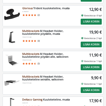
Glorious
Trident kuuloketeline, musta
12,90 €
G-TRIDENT
fiber_manual_record
star
star
star
star
star
(2)
Varastossa 4 kpl
LISÄÄ KORIIN
Multibrackets
M Headset Holder,
19,90 €
kuuloketeline pöydälle, musta
7350073731893
fiber_manual_record
Varastossa 2 kpl
star
star
star
star
star
(4)
LISÄÄ KORIIN
Multibrackets
M Headset Holder,
11,90 €
kuuloketeline pöydän alle, valkoinen
7350073731855
fiber_manual_record
Varastossa 1 kpl
star
star
star
star
star_half
(3)
LISÄÄ KORIIN
Multibrackets
M Headset Holder,
9,90 €
kuuloketeline seinälle, valkoinen
7350073731848
fiber_manual_record
Varastossa 1 kpl
LISÄÄ KORIIN
Deltaco Gaming
Kuuloketeline, musta
17,90 €
GAM-070