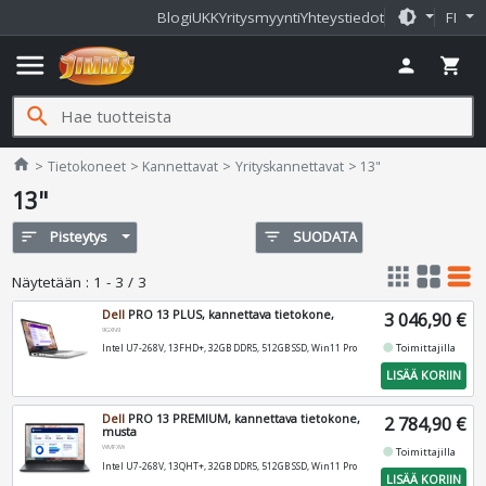
brightness_medium
Blogi
UKK
Yritysmyynti
Yhteystiedot
FI
menu
person
shopping_cart
search
Jimms.fi
home
Tietokoneet
Kannettavat
Yrityskannettavat
13"
13"
sort
Pisteytys
filter_list
SUODATA
apps
grid_view
table_rows
Näytetään
:
1 - 3 / 3
Dell
PRO 13 PLUS, kannettava tietokone,
3 046,90 €
9GXN9
fiber_manual_record
Toimittajilla
Intel U7-268V, 13FHD+, 32GB DDR5, 512GB SSD, Win11 Pro
LISÄÄ KORIIN
Dell
PRO 13 PREMIUM, kannettava tietokone,
2 784,90 €
musta
WMFXW
fiber_manual_record
Toimittajilla
Intel U7-268V, 13QHT+, 32GB DDR5, 512GB SSD, Win11 Pro
LISÄÄ KORIIN