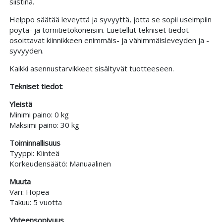
siistinä.
Helppo säätää leveyttä ja syvyyttä, jotta se sopii useimpiin
pöytä- ja tornitietokoneisiin. Luetellut tekniset tiedot
osoittavat kiinnikkeen enimmäis- ja vähimmäisleveyden ja -
syvyyden.
Kaikki asennustarvikkeet sisältyvät tuotteeseen.
Tekniset tiedot
:
Yleistä
Minimi paino: 0 kg
Maksimi paino: 30 kg
Toiminnallisuus
Tyyppi: Kiinteä
Korkeudensäätö: Manuaalinen
Muuta
Väri: Hopea
Takuu: 5 vuotta
Yhteensopivuus