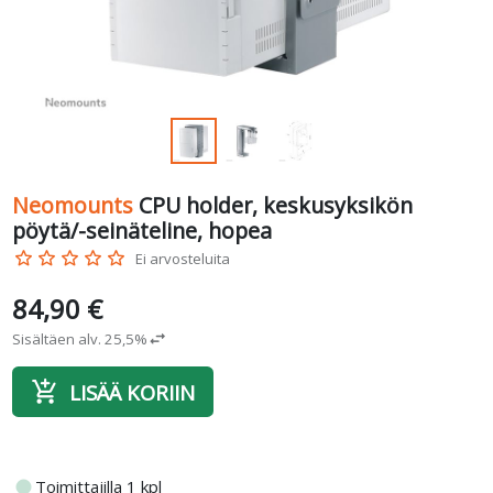
Neomounts
CPU holder, keskusyksikön
pöytä/-seinäteline, hopea
star_border
star_border
star_border
star_border
star_border
Ei arvosteluita
84,90 €
Sisältäen alv. 25,5%
swap_horiz
add_shopping_cart
LISÄÄ KORIIN
fiber_manual_record
Toimittajilla 1 kpl