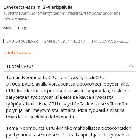
Lähetettävissä:
n. 2-4 arkipäivää
Tuotetta saatavilla toimittajiltamme, lähetettävissä paras arviomme
toimitusajasta.
Maks. 30 kg
CPU-D100SILVER
EAN
8717371442217
TAKUUAIKA 5 vuotta
Tuotekuvaus
Tuotekuvaus
Tämän Neomounts CPU-kiinnikkeen, malli CPU-
D100SILVER, avulla voit asentaa tietokoneen pöydän alle.
CPU-kiinnike luo tarpeellisen ja siistin työpöydän, koska se
säilytetään työpöydän alla eikä se käytä arvokasta
työpöytätilaa. Lisää CPU:n käyttöikää, koska se vähentää
pölyn ja lian imeytymistä lattialta. Pidä työpaikka siistinä
ilman lattialla olevia tietokoneita.
Tämä Neomounts CPU-kiinnike mahdollistaa tietokoneiden
pystysuoran asennuksen. Piilota kaapelit ja pidä työpaikka