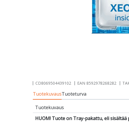
CD8069504439102
EAN
8592978268282
TAK
Tuotekuvaus
Tuoteturva
Tuotekuvaus
HUOM! Tuote on Tray-pakattu, eli sisältää 