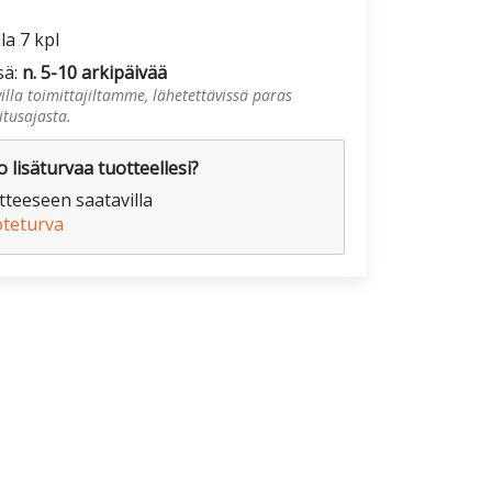
la 7 kpl
sä:
n. 5-10 arkipäivää
illa toimittajiltamme, lähetettävissä paras
tusajasta.
 lisäturvaa tuotteellesi?
teeseen saatavilla
oteturva