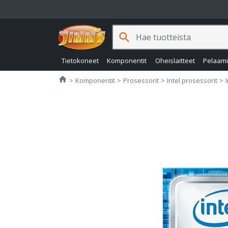
search
Tietokoneet
Komponentit
Oheislaitteet
Pelaam
Jimms.fi
home
Komponentit
Prosessorit
Intel prosessorit