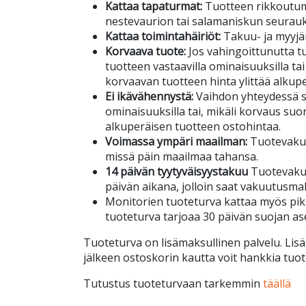
Kattaa tapaturmat:
Tuotteen rikkoutu
nestevaurion tai salamaniskun seurau
Kattaa toimintahäiriöt:
Takuu- ja myyjä
Korvaava tuote:
Jos vahingoittunutta tuo
tuotteen vastaavilla ominaisuuksilla tai
korvaavan tuotteen hinta ylittää alkup
Ei ikävähennystä:
Vaihdon yhteydessä s
ominaisuuksilla tai, mikäli korvaus suor
alkuperäisen tuotteen ostohintaa.
Voimassa ympäri maailman:
Tuotevakuu
missä päin maailmaa tahansa.
14 päivän tyytyväisyystakuu
Tuotevakuu
päivän aikana, jolloin saat vakuutusma
Monitorien tuoteturva kattaa myös piks
tuoteturva tarjoaa 30 päivän suojan a
Tuoteturva on lisämaksullinen palvelu. Lisä
jälkeen ostoskorin kautta voit hankkia tuot
Tutustus tuoteturvaan tarkemmin
täällä