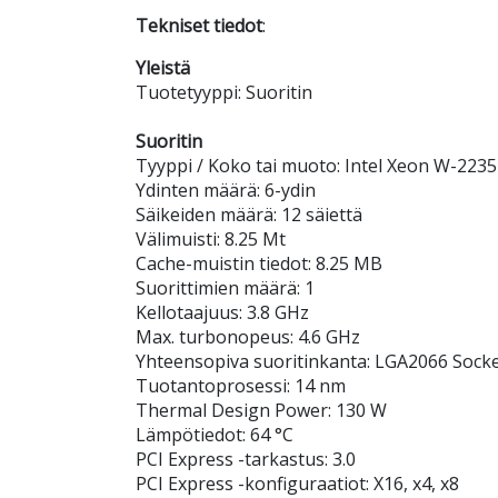
Tekniset tiedot
:
Yleistä
Tuotetyyppi: Suoritin
Suoritin
Tyyppi / Koko tai muoto: Intel Xeon W-2235
Ydinten määrä: 6-ydin
Säikeiden määrä: 12 säiettä
Välimuisti: 8.25 Mt
Cache-muistin tiedot: 8.25 MB
Suorittimien määrä: 1
Kellotaajuus: 3.8 GHz
Max. turbonopeus: 4.6 GHz
Yhteensopiva suoritinkanta: LGA2066 Sock
Tuotantoprosessi: 14 nm
Thermal Design Power: 130 W
Lämpötiedot: 64 °C
PCI Express -tarkastus: 3.0
PCI Express -konfiguraatiot: X16, x4, x8