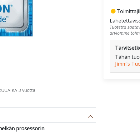
fiber_manual_record
Toimittajil
Lähetettävis
Tuotetta saatav
arviomme toimi
Tarvitsetko
Tähän tuot
Jimm’s Tu
UUAIKA 3 vuotta
pelkän prosessorin.