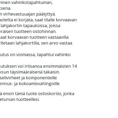
minen vahinkotapahtuman,
ksena.
n virhevastuuajan päätyttyä.
tetta ei korjata, saat tilalle korvaavan
 lahjakortin tapauksissa, joissa
eräisen tuotteen ostohinnan.
aat korvaavan tuotteen vastaavilla
itetaan lahjakortilla, sen arvo vastaa
tus on voimassa, tapahtui vahinko
tuksen voi irtisanoa ensimmäisten 14
ksun täysimääräisenä takaisin.
elivirheet ja komponenteille
sennus- ja kokoamisvahingoille
ä ensin tämä tuote ostoskoriisi, jonka
eturvan tuotteellesi.