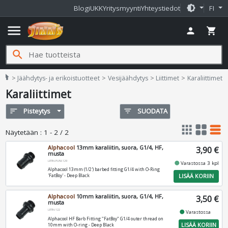
brightness_medium
Blogi
UKK
Yritysmyynti
Yhteystiedot
FI
menu
person
shopping_cart
search
Jimms.fi
home
Jäähdytys- ja erikoistuotteet
Vesijäähdytys
Liittimet
Karaliittimet
Karaliittimet
sort
Pisteytys
filter_list
SUODATA
apps
grid_view
table_rows
Näytetään
:
1 - 2 / 2
Alphacool
13mm karaliitin, suora, G1/4, HF,
3,90 €
musta
LIITIN-PUNI-129
fiber_manual_record
Varastossa 3 kpl
Alphacool 13mm (1/2') barbed fitting G1/4 with O-Ring
LISÄÄ KORIIN
'FatBoy' - Deep Black
Alphacool
10mm karaliitin, suora, G1/4, HF,
3,50 €
musta
LIITIN-122
fiber_manual_record
Varastossa
Alphacool HF Barb Fitting "FatBoy" G1/4 outer thread on
LISÄÄ KORIIN
10mm with O-ring - Deep Black