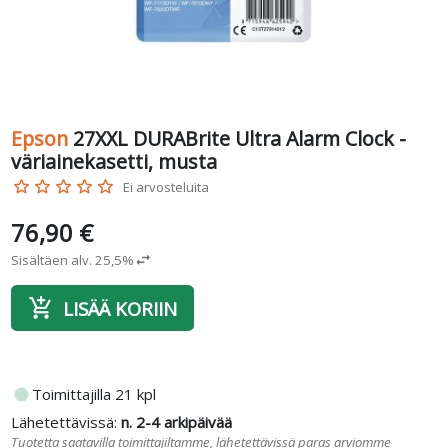
Epson
27XXL DURABrite Ultra Alarm Clock -
väriainekasetti, musta
star_border
star_border
star_border
star_border
star_border
Ei arvosteluita
76,90 €
Sisältäen alv. 25,5%
swap_horiz
add_shopping_cart
LISÄÄ KORIIN
fiber_manual_record
Toimittajilla 21 kpl
Lähetettävissä:
n. 2-4 arkipäivää
Tuotetta saatavilla toimittajiltamme, lähetettävissä paras arviomme