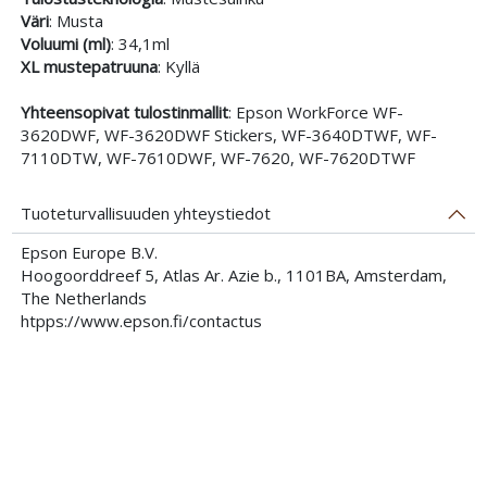
Väri
: Musta
Voluumi (ml)
: 34,1ml
XL mustepatruuna
: Kyllä
Yhteensopivat tulostinmallit
: Epson WorkForce WF-
3620DWF, WF-3620DWF Stickers, WF-3640DTWF, WF-
7110DTW, WF-7610DWF, WF-7620, WF-7620DTWF
Tuoteturvallisuuden yhteystiedot
Epson Europe B.V.
Hoogoorddreef 5, Atlas Ar. Azie b., 1101BA, Amsterdam,
The Netherlands
htpps://www.epson.fi/contactus