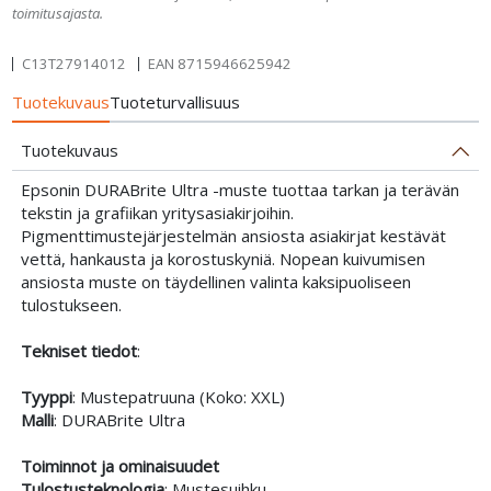
toimitusajasta.
C13T27914012
EAN
8715946625942
Tuotekuvaus
Tuoteturvallisuus
Tuotekuvaus
Epsonin DURABrite Ultra -muste tuottaa tarkan ja terävän
tekstin ja grafiikan yritysasiakirjoihin.
Pigmenttimustejärjestelmän ansiosta asiakirjat kestävät
vettä, hankausta ja korostuskyniä. Nopean kuivumisen
ansiosta muste on täydellinen valinta kaksipuoliseen
tulostukseen.
Tekniset tiedot
:
Tyyppi
: Mustepatruuna (Koko: XXL)
Malli
: DURABrite Ultra
Toiminnot ja ominaisuudet
Tulostusteknologia
: Mustesuihku