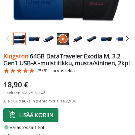
Kingston
64GB DataTraveler Exodia M, 3.2
Gen1 USB-A -muistitikku, musta/sininen, 2kpl
star
star
star
star
star
(5/5) 1 arvostelua
18,90 €
Sisältäen alv. 25,5%
swap_horiz
Alle 50€ tilauksiin pientoimituslisä 2,90€
add_shopping_cart
LISÄÄ KORIIN
fiber_manual_record
Varastossa 1 kpl