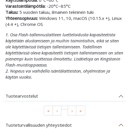
Käyttölämpötila:
0°C~60°C
Varastointilämpötila:
-20°C~85°C
Takuu:
5 vuoden takuu, ilmainen tekninen tuki
Yhteensopivuus:
Windows 11, 10, macOS (10.15.x +), Linux
(4.4 +), Chrome OS
1. Osa Flash-tallennuslaitteen luetteloidusta kapasiteetista
käytetään alustamiseen ja muihin toimintoihin, eikä se siten
ole käytettävissä tietojen tallentamiseen. Todellinen
käytettävissä oleva kapasiteetti tietojen tallentamiseen on siten
pienempi kuin tuotteissa ilmoitettu. Lisätietoja on Kingstonin
Flash-muistioppaassa.
2. Nopeus voi vaihdella isäntälaitteiston, ohjelmiston ja
käytön vuoksi.
Tuotearvostelut
«
‹
›
»
Tuoteturvallisuuden yhteystiedot