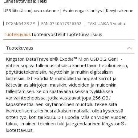
Lähetettävissä:
Heti
USB-liitintä suojaava rakenne | Avainrengaskiinnitys | Kevyt rakenne
DTXM/64GB-2P
EAN
0740617326352
TAKUUAIKA 5 vuotta
Tuotekuvaus
Tuotearvostelut
Tuoteturvallisuus
Tuotekuvaus
Kingston DataTraveler® Exodia™ M on USB 3.2 Gen1 -
yhteensopiva tallennusratkaisu kannettaviin tietokoneisiin,
pöytätietokoneisiin, näyttöihin ja muihin digitaalisiin
laitteisiin. DT Exodia M mahdollistaa nopeat siirrot ja
kätevän asiakirjojen, musiikin, videoiden ja muidenkin
tallentamisen. Se on saatavana useissa tyylikkäissä
värivaihtoehdoissa, jotka vastaavat jopa 256 GB
1
kapasiteettia. Sen käytännöllinen muotoilu tekee siitä
ihanteellisen tallennusratkaisun matkalla, olipa kyseessä
sitten työ, koti tai koulu. DT Exodia M:llä on viiden vuoden
takuu, ilmainen tekninen tuki ja legendaarinen Kingston®-
luotettavuus.