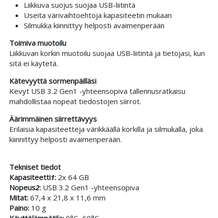
Liikkuva suojus suojaa USB-liitintä
Useita värivaihtoehtoja kapasiteetin mukaan
Silmukka kiinnittyy helposti avaimenperään
Toimiva muotoilu
Liikkuvan korkin muotoilu suojaa USB-liitintä ja tietojasi, kun
sitä ei käytetä.
Kätevyyttä sormenpäilläsi
Kevyt USB 3.2 Gen1 -yhteensopiva tallennusratkaisu
mahdollistaa nopeat tiedostojen siirrot.
Äärimmäinen siirrettävyys
Erilaisia kapasiteetteja värikkäällä korkilla ja silmukalla, joka
kiinnittyy helposti avaimenperään.
Tekniset tiedot
Kapasiteetti
1
:
2x 64 GB
Nopeus
2
:
USB 3.2 Gen1 -yhteensopiva
Mitat:
67,4 x 21,8 x 11,6 mm
Paino:
10 g