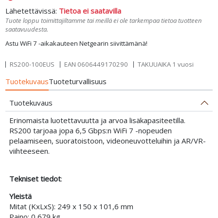
Lähetettävissä:
Tietoa ei saatavilla
Tuote loppu toimittajiltamme tai meillä ei ole tarkempaa tietoa tuotteen
saatavuudesta.
Astu WiFi 7 -aikakauteen Netgearin siivittämänä!
RS200-100EUS
EAN
0606449170290
TAKUUAIKA 1 vuosi
Tuotekuvaus
Tuoteturvallisuus
Tuotekuvaus
Erinomaista luotettavuutta ja arvoa lisäkapasiteetilla.
RS200 tarjoaa jopa 6,5 Gbps:n WiFi 7 -nopeuden
pelaamiseen, suoratoistoon, videoneuvotteluihin ja AR/VR-
viihteeseen.
Tekniset tiedot
:
Yleistä
Mitat (KxLxS): 249 x 150 x 101,6 mm
Paino: 0,679 kg