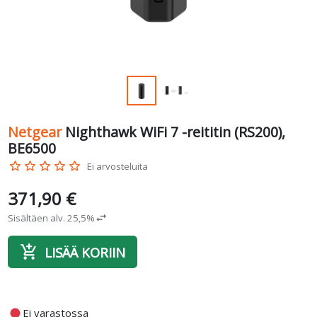
Netgear
Nighthawk WiFi 7 -reititin (RS200),
BE6500
star_border
star_border
star_border
star_border
star_border
Ei arvosteluita
371,90 €
Sisältäen alv. 25,5%
swap_horiz
add_shopping_cart
LISÄÄ KORIIN
fiber_manual_record
Ei varastossa