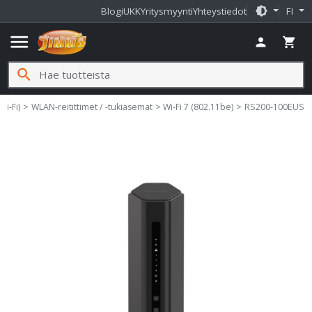
brightness_medium
Blogi
UKK
Yritysmyynti
Yhteystiedot
FI
menu
person
shopping_cart
search
Wi-Fi)
WLAN-reitittimet / -tukiasemat
Wi-Fi 7 (802.11be)
RS200-100EUS