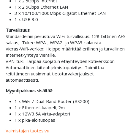
1 x 2.5Gbps Internet
1 x 2.5Gbps Ethernet LAN
3 x 10/100/1000Mbps Gigabit Ethernet LAN
1 x USB 3.0
Turvallisuus
Standardeihin perustuva WiFi-turvallisuus: 128-bittinen AES-
salaus, Tukee WPA-, WPA2- ja WPA3-salausta.
Vieras-Wifi-verkko: Helppo määrittää erillinen ja turvallinen
Internet-yhteys vieraille.
VPN-tuki: Tarjoaa suojatun etäyhteyden kotiverkkoon
Automaattinen laiteohjelmistopäivitys: Toimittaa
reitittimeen uusimmat tietoturvakorjaukset
automaattisesti.
Myyntipakkaus sisältää
:
1 x WiFi 7 Dual-Band Router (RS200)
1 x Ethernet-kaapeli, 2m
1 x 12V/3.5A virta-adapteri
1 x pika-aloitusopas
Valmistajan tuotesivu