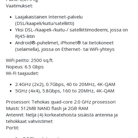
Vaatimukset:
Laajakaistainen Internet-palvelu
(DSL/kaapeli/kuitu/satelliitti)
Yksi DSL-/kaapeli-/kuitu-/ satelliittimodeemi, jossa on
RJ45-liitin
Android®-puhelimet, iPhonet® tai tietokoneet
(selaimella), joissa on Ethernet- tai WiFi-yhteys
WiFi peitto: 2500 sq.ft.
Nopeus: 6.5 Gbps
Wi-Fi taajuudet:
2.4GHz (2x2), 0.7Gbps, 40 to 20MHz, 4K-QAM
5GHz (4x4), 5.8Gbps, 160 to 20MHz, 4K-QAM
Prosessori: Tehokas quad-core 2.0 GHz prosessori
Muisti: 512MB NAND flash ja 2GB RAM
Antennit: Neljä (4) korkeatehoista sisäistä antennia ja
tehokkaat vahvistimet
Portit: