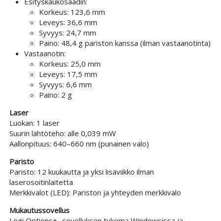
Esityskaukosäädin:
Korkeus: 123,6 mm
Leveys: 36,6 mm
Syvyys: 24,7 mm
Paino: 48,4 g pariston kanssa (ilman vastaanotinta)
Vastaanotin:
Korkeus: 25,0 mm
Leveys: 17,5 mm
Syvyys: 6,6 mm
Paino: 2 g
Laser
Luokan: 1 laser
Suurin lähtöteho: alle 0,039 mW
Aallonpituus: 640–660 nm (punainen valo)
Paristo
Paristo: 12 kuukautta ja yksi lisäviikko ilman
laserosoitinlaitetta
Merkkivalot (LED): Pariston ja yhteyden merkkivalo
Mukautussovellus
Logi Options+ -sovelluksen tukema Windowsissa ja