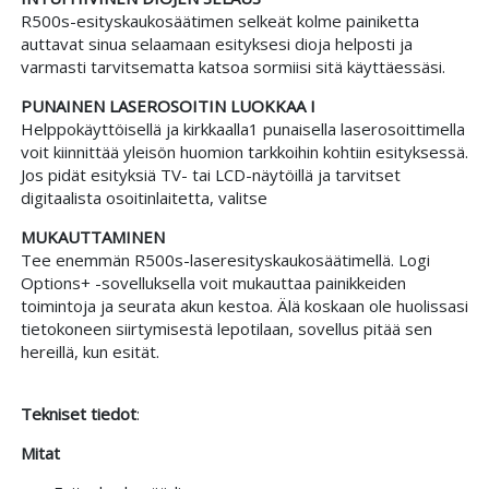
R500s-esityskaukosäätimen selkeät kolme painiketta
auttavat sinua selaamaan esityksesi dioja helposti ja
varmasti tarvitsematta katsoa sormiisi sitä käyttäessäsi.
PUNAINEN LASEROSOITIN LUOKKAA I
Helppokäyttöisellä ja kirkkaalla1 punaisella laserosoittimella
voit kiinnittää yleisön huomion tarkkoihin kohtiin esityksessä.
Jos pidät esityksiä TV- tai LCD-näytöillä ja tarvitset
digitaalista osoitinlaitetta, valitse
MUKAUTTAMINEN
Tee enemmän R500s-laseresityskaukosäätimellä. Logi
Options+ -sovelluksella voit mukauttaa painikkeiden
toimintoja ja seurata akun kestoa. Älä koskaan ole huolissasi
tietokoneen siirtymisestä lepotilaan, sovellus pitää sen
hereillä, kun esität.
Tekniset tiedot
:
Mitat