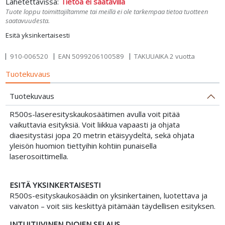
Lähetettävissä:
Tietoa ei saatavilla
Tuote loppu toimittajiltamme tai meillä ei ole tarkempaa tietoa tuotteen
saatavuudesta.
Esitä yksinkertaisesti
910-006520
EAN
5099206100589
TAKUUAIKA 2 vuotta
Tuotekuvaus
Tuotekuvaus
R500s-laseresityskaukosäätimen avulla voit pitää
vaikuttavia esityksiä. Voit liikkua vapaasti ja ohjata
diaesitystäsi jopa 20 metrin etäisyydeltä, sekä ohjata
yleisön huomion tiettyihin kohtiin punaisella
laserosoittimella.
ESITÄ YKSINKERTAISESTI
R500s-esityskaukosäädin on yksinkertainen, luotettava ja
vaivaton – voit siis keskittyä pitämään täydellisen esityksen.
INTUITIIVINEN DIOJEN SELAUS