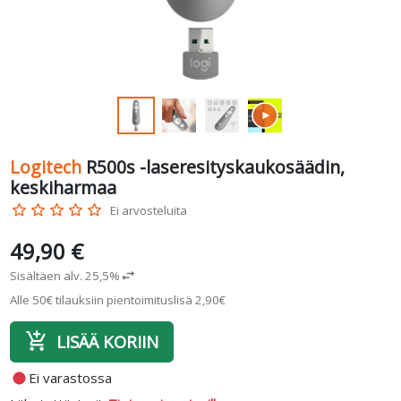
Logitech
R500s -laseresityskaukosäädin,
keskiharmaa
star_border
star_border
star_border
star_border
star_border
Ei arvosteluita
49,90 €
Sisältäen alv. 25,5%
swap_horiz
Alle 50€ tilauksiin pientoimituslisä 2,90€
add_shopping_cart
LISÄÄ KORIIN
fiber_manual_record
Ei varastossa