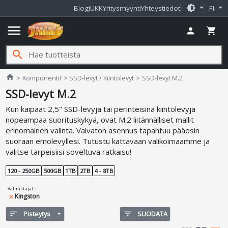
brightness_medium
Blogi
UKK
Yritysmyynti
Yhteystiedot
FI
menu
person
shopping_cart
search
Jimms.fi
home
Komponentit
SSD-levyt / Kiintolevyt
SSD-levyt M.2
SSD-levyt M.2
Kun kaipaat 2,5" SSD-levyjä tai perinteisinä kiintolevyjä
nopeampaa suorituskykyä, ovat M.2 liitännälliset mallit
erinomainen valinta. Vaivaton asennus tapahtuu pääosin
suoraan emolevyllesi. Tutustu kattavaan valikoimaamme ja
valitse tarpeisiisi soveltuva ratkaisu!
120 - 250GB
500GB
1TB
2TB
4 - 8TB
Valmistajat
:
Kingston
close
sort
Pisteytys
filter_list
SUODATA