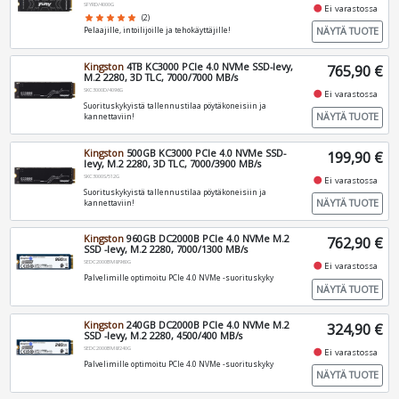
SFYRD/4000G
fiber_manual_record
Ei varastossa
star
star
star
star
star
(2)
NÄYTÄ TUOTE
Pelaajille, intoilijoille ja tehokäyttäjille!
Kingston
4TB KC3000 PCIe 4.0 NVMe SSD-levy,
765,90 €
M.2 2280, 3D TLC, 7000/7000 MB/s
SKC3000D/4096G
fiber_manual_record
Ei varastossa
Suorituskykyistä tallennustilaa pöytäkoneisiin ja
NÄYTÄ TUOTE
kannettaviin!
Kingston
500GB KC3000 PCIe 4.0 NVMe SSD-
199,90 €
levy, M.2 2280, 3D TLC, 7000/3900 MB/s
SKC3000S/512G
fiber_manual_record
Ei varastossa
Suorituskykyistä tallennustilaa pöytäkoneisiin ja
NÄYTÄ TUOTE
kannettaviin!
Kingston
960GB DC2000B PCIe 4.0 NVMe M.2
762,90 €
SSD -levy, M.2 2280, 7000/1300 MB/s
SEDC2000BM8/960G
fiber_manual_record
Ei varastossa
Palvelimille optimoitu PCIe 4.0 NVMe -suorituskyky
NÄYTÄ TUOTE
Kingston
240GB DC2000B PCIe 4.0 NVMe M.2
324,90 €
SSD -levy, M.2 2280, 4500/400 MB/s
SEDC2000BM8/240G
fiber_manual_record
Ei varastossa
Palvelimille optimoitu PCIe 4.0 NVMe -suorituskyky
NÄYTÄ TUOTE