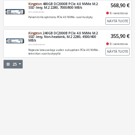
Kingston
480GB DC2000B PCIe 4.0 NVMe M.2
568,90 €
SSD -levy, M.2 2280, 7000/800 MB/s
SEDC2000BM8/480G
fiber_manual_record
Ei varastossa
Palvelimille optimoitu PCIe 4.0 NVMe -suorituskyky
NÄYTÄ TUOTE
Kingston
240GB DC2000B PCIe 4.0 NVMe M.2
355,90 €
SSD -levy, Non-heatsink, M.2 2280, 4500/400
MB/s
fiber_manual_record
Ei varastossa
SEDC2000BYM8/240G
Nopeuta latausaikoja uuden sukupolven PCIe 4.0 NVMe -
NÄYTÄ TUOTE
tekniikan suorituskyvyllä
tag
25