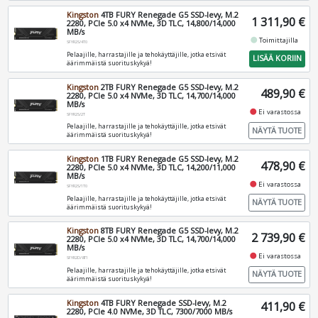
Kingston
4TB FURY Renegade G5 SSD-levy, M.2
1 311,90 €
2280, PCIe 5.0 x4 NVMe, 3D TLC, 14,800/14,000
MB/s
fiber_manual_record
Toimittajilla
SFYR2S/4T0
Pelaajille, harrastajille ja tehokäyttäjille, jotka etsivät
LISÄÄ KORIIN
äärimmäistä suorituskykyä!
Kingston
2TB FURY Renegade G5 SSD-levy, M.2
489,90 €
2280, PCIe 5.0 x4 NVMe, 3D TLC, 14,700/14,000
MB/s
fiber_manual_record
Ei varastossa
SFYR2S/2T
Pelaajille, harrastajille ja tehokäyttäjille, jotka etsivät
NÄYTÄ TUOTE
äärimmäistä suorituskykyä!
Kingston
1TB FURY Renegade G5 SSD-levy, M.2
478,90 €
2280, PCIe 5.0 x4 NVMe, 3D TLC, 14,200/11,000
MB/s
fiber_manual_record
Ei varastossa
SFYR2S/1T0
Pelaajille, harrastajille ja tehokäyttäjille, jotka etsivät
NÄYTÄ TUOTE
äärimmäistä suorituskykyä!
Kingston
8TB FURY Renegade G5 SSD-levy, M.2
2 739,90 €
2280, PCIe 5.0 x4 NVMe, 3D TLC, 14,700/14,000
MB/s
fiber_manual_record
Ei varastossa
SFYR2D/8T1
Pelaajille, harrastajille ja tehokäyttäjille, jotka etsivät
NÄYTÄ TUOTE
äärimmäistä suorituskykyä!
Kingston
4TB FURY Renegade SSD-levy, M.2
411,90 €
2280, PCIe 4.0 NVMe, 3D TLC, 7300/7000 MB/s