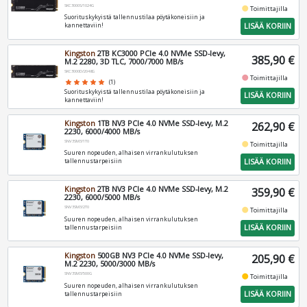
SKC3000S/1024G
fiber_manual_record
Toimittajilla
Suorituskykyistä tallennustilaa pöytäkoneisiin ja
LISÄÄ KORIIN
kannettaviin!
Kingston
2TB KC3000 PCIe 4.0 NVMe SSD-levy,
385,90 €
M.2 2280, 3D TLC, 7000/7000 MB/s
SKC3000D/2048G
fiber_manual_record
Toimittajilla
star
star
star
star
star
(1)
Suorituskykyistä tallennustilaa pöytäkoneisiin ja
LISÄÄ KORIIN
kannettaviin!
Kingston
1TB NV3 PCIe 4.0 NVMe SSD-levy, M.2
262,90 €
2230, 6000/4000 MB/s
SNV3SM3/1T0
fiber_manual_record
Toimittajilla
Suuren nopeuden, alhaisen virrankulutuksen
LISÄÄ KORIIN
tallennustarpeisiin
Kingston
2TB NV3 PCIe 4.0 NVMe SSD-levy, M.2
359,90 €
2230, 6000/5000 MB/s
SNV3SM3/2T0
fiber_manual_record
Toimittajilla
Suuren nopeuden, alhaisen virrankulutuksen
LISÄÄ KORIIN
tallennustarpeisiin
Kingston
500GB NV3 PCIe 4.0 NVMe SSD-levy,
205,90 €
M.2 2230, 5000/3000 MB/s
SNV3SM3/500G
fiber_manual_record
Toimittajilla
Suuren nopeuden, alhaisen virrankulutuksen
LISÄÄ KORIIN
tallennustarpeisiin