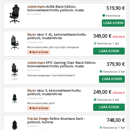
noblechairs
AURA Black Edition,
519,90 €
keinonahkaverhoiltu pelituoli, musta
NBL-AUR-GER-BED
fiber_manual_record
Varastossa
LISÄÄ KORIIN
Razer
Iskur X -XL, keinonahkaverhoiltu
349,00 €
399,00 €
pelituoli, musta/vihreä
RZ38-03960100-R3G1
fiber_manual_record
Varastossa 1 kpl
Pelimukavuuden ydin nyt myös isompana!
LISÄÄ KORIIN
Back to School
local_offer
noblechairs
EPIC Gaming Chair Black Edition,
379,90 €
keinonahkaverhoiltu pelituoli, musta
NBL-PU-BLA-004
fiber_manual_record
Varastossa 3 kpl
Varaudu eeppiseen istuinelämykseen!
LISÄÄ KORIIN
Razer
Iskur X, keinonahkaverhoiltu
249,00 €
299,00 €
pelituoli, musta/vihreä
RZ38-02840100-R3G1
fiber_manual_record
Varastossa 4 kpl
Pelimukavuuden ydin!
LISÄÄ KORIIN
Back to School
local_offer
Fractal Design
Refine Alcantara Dark -
748,00 €
pelituoli, tumma
FD-CH-RE1A-01
fiber_manual_record
Varastossa 1 kpl