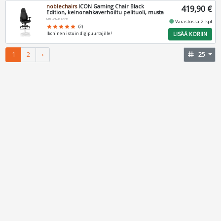
noblechairs
ICON Gaming Chair Black
419,90 €
Edition, keinonahkaverhoiltu pelituoli, musta
NBL-ICN-PU-BED
fiber_manual_record
Varastossa 2 kpl
star
star
star
star
star
(2)
LISÄÄ KORIIN
Ikoninen istuin digipuurtajille!
1
2
›
tag
25