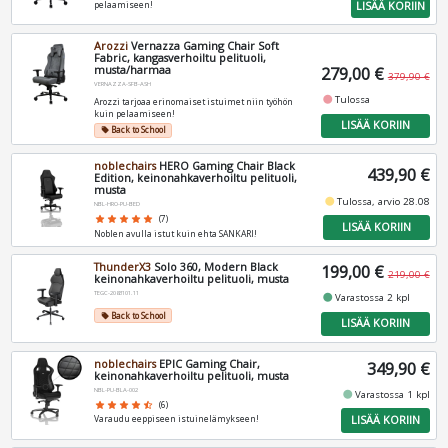
LISÄÄ KORIIN
pelaamiseen!
Arozzi
Vernazza Gaming Chair Soft
Fabric, kangasverhoiltu pelituoli,
musta/harmaa
279,00 €
379,90 €
VERNAZZA-SFB-ASH
fiber_manual_record
Tulossa
Arozzi tarjoaa erinomaiset istuimet niin työhön
kuin pelaamiseen!
LISÄÄ KORIIN
Back to School
local_offer
noblechairs
HERO Gaming Chair Black
439,90 €
Edition, keinonahkaverhoiltu pelituoli,
musta
fiber_manual_record
Tulossa, arvio 28.08
NBL-HRO-PU-BED
star
star
star
star
star
(7)
LISÄÄ KORIIN
Noblen avulla istut kuin ehta SANKARI!
ThunderX3
Solo 360, Modern Black
199,00 €
219,00 €
keinonahkaverhoiltu pelituoli, musta
TEGC-2083101.11
fiber_manual_record
Varastossa 2 kpl
Back to School
local_offer
LISÄÄ KORIIN
noblechairs
EPIC Gaming Chair,
349,90 €
keinonahkaverhoiltu pelituoli, musta
NBL-PU-BLA-002
fiber_manual_record
Varastossa 1 kpl
star
star
star
star
star_half
(6)
LISÄÄ KORIIN
Varaudu eeppiseen istuinelämykseen!