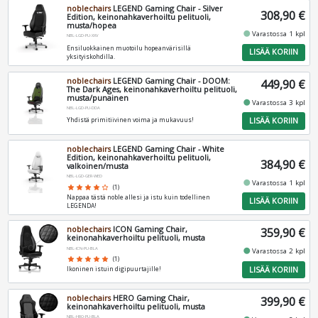
noblechairs
LEGEND Gaming Chair - Silver
308,90 €
Edition, keinonahkaverhoiltu pelituoli,
musta/hopea
fiber_manual_record
Varastossa 1 kpl
NBL-LGD-PU-XXV
Ensiluokkainen muotoilu hopeanvärisillä
LISÄÄ KORIIN
yksityiskohdilla.
noblechairs
LEGEND Gaming Chair - DOOM:
449,90 €
The Dark Ages, keinonahkaverhoiltu pelituoli,
musta/punainen
fiber_manual_record
Varastossa 3 kpl
NBL-LGD-PU-DDA
LISÄÄ KORIIN
Yhdistä primitiivinen voima ja mukavuus!
noblechairs
LEGEND Gaming Chair - White
Edition, keinonahkaverhoiltu pelituoli,
384,90 €
valkoinen/musta
NBL-LGD-GER-WED
fiber_manual_record
Varastossa 1 kpl
star
star
star
star
star_border
(1)
Nappaa tästä noble allesi ja istu kuin todellinen
LISÄÄ KORIIN
LEGENDA!
noblechairs
ICON Gaming Chair,
359,90 €
keinonahkaverhoiltu pelituoli, musta
NBL-ICN-PU-BLA
fiber_manual_record
Varastossa 2 kpl
star
star
star
star
star
(1)
LISÄÄ KORIIN
Ikoninen istuin digipuurtajille!
noblechairs
HERO Gaming Chair,
399,90 €
keinonahkaverhoiltu pelituoli, musta
NBL-HRO-PU-BLA