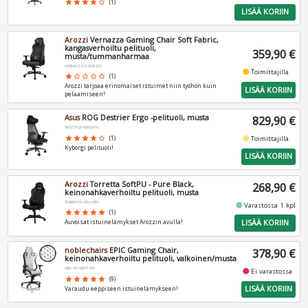
star
star
star
star
star_border
(1)
LISÄÄ KORIIN
Arozzi
Vernazza Gaming Chair Soft Fabric,
kangasverhoiltu pelituoli,
359,90 €
musta/tummanharmaa
VERNAZZA-SFB-DG
fiber_manual_record
Toimittajilla
star
star_border
star_border
star_border
star_border
(1)
Arozzi tarjoaa erinomaiset istuimet niin työhön kuin
LISÄÄ KORIIN
pelaamiseen!
Asus
ROG Destrier Ergo -pelituoli, musta
829,90 €
90GC0120-MSG010
fiber_manual_record
star
star
star
star
star_border
(1)
Toimittajilla
Kyborgi pelituoli!
LISÄÄ KORIIN
Arozzi
Torretta SoftPU - Pure Black,
268,90 €
keinonahkaverhoiltu pelituoli, musta
TORRETTA-SPU-PBK
fiber_manual_record
Varastossa 1 kpl
star
star
star
star
star
(1)
LISÄÄ KORIIN
Auvoisat istuinelämykset Arozzin avulla!
noblechairs
EPIC Gaming Chair,
378,90 €
keinonahkaverhoiltu pelituoli, valkoinen/musta
NBL-PU-WHT-001
fiber_manual_record
Ei varastossa
star
star
star
star
star
(9)
LISÄÄ KORIIN
Varaudu eeppiseen istuinelämykseen!