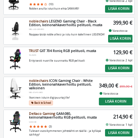
fiber_manual_record
Varastossa 2 kpl
star
star
star
star
star_border
(10)
LISÄÄ KORIIN
Noblen avulla istut kuin ehta SANKARI!
noblechairs
LEGEND Gaming Chair - Black
399,90 €
Edition, keinonahkaverhoiltu pelituoli, musta
NBL-LGD-GER-BED
fiber_manual_record
Varastossa
Nappaa tästä noble allesi ja istu kuin todellinen LEGENDA!
LISÄÄ KORIIN
TRUST
GXT 704 Roniq RGB pelituoli, musta
129,90 €
TR-25979
fiber_manual_record
Varastossa 2 kpl
Erityisesti nuorille suunnattu RGB pelituoli
LISÄÄ KORIIN
noblechairs
ICON Gaming Chair - White
Edition, keinonahkaverhoiltu pelituoli,
349,00 €
399,90 €
valkoinen
NBL-ICN-PU-WED
fiber_manual_record
Varastossa
Ikoninen istuin digipuurtajille!
LISÄÄ KORIIN
Back to School
local_offer
Deltaco Gaming
GAM-080,
214,90 €
keinonahkaverhoiltu RGB-pelituoli, musta
GAM-080
fiber_manual_record
Varastossa 1 kpl
star
star
star
star
star
(3)
Tulevan vuosikymmenen johtotähti on täällä - ja kylläpä
LISÄÄ KORIIN
säihkyy!