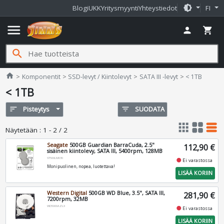
brightness_medium
Blogi
UKK
Yritysmyynti
Yhteystiedot
FI
menu
person
shopping_cart
search
Jimms.fi
home
Komponentit
SSD-levyt / Kiintolevyt
SATA III -levyt
< 1TB
< 1TB
sort
Pisteytys
filter_list
SUODATA
apps
grid_view
table_rows
Näytetään
:
1 - 2 / 2
Seagate
500GB Guardian BarraCuda, 2.5"
112,90 €
sisäinen kiintolevy, SATA III, 5400rpm, 128MB
ST500LM030
fiber_manual_record
Ei varastossa
Monipuolinen, nopea, luotettava!
LISÄÄ KORIIN
Western Digital
500GB WD Blue, 3.5", SATA III,
281,90 €
7200rpm, 32MB
WD5000AZLX
fiber_manual_record
Ei varastossa
LISÄÄ KORIIN