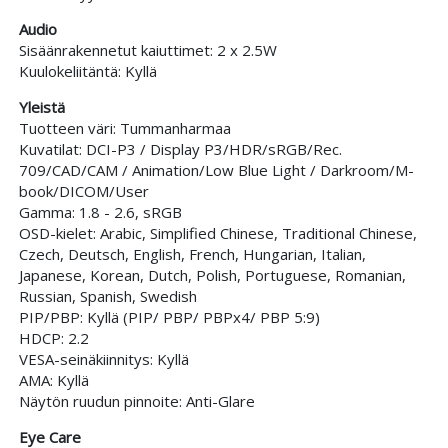
Audio
Sisäänrakennetut kaiuttimet: 2 x 2.5W
Kuulokeliitäntä: Kyllä
Yleistä
Tuotteen väri: Tummanharmaa
Kuvatilat: DCI-P3 / Display P3/HDR/sRGB/Rec.
709/CAD/CAM / Animation/Low Blue Light / Darkroom/M-
book/DICOM/User
Gamma: 1.8 - 2.6, sRGB
OSD-kielet: Arabic, Simplified Chinese, Traditional Chinese,
Czech, Deutsch, English, French, Hungarian, Italian,
Japanese, Korean, Dutch, Polish, Portuguese, Romanian,
Russian, Spanish, Swedish
PIP/PBP: Kyllä (PIP/ PBP/ PBPx4/ PBP 5:9)
HDCP: 2.2
VESA-seinäkiinnitys: Kyllä
AMA: Kyllä
Näytön ruudun pinnoite: Anti-Glare
Eye Care