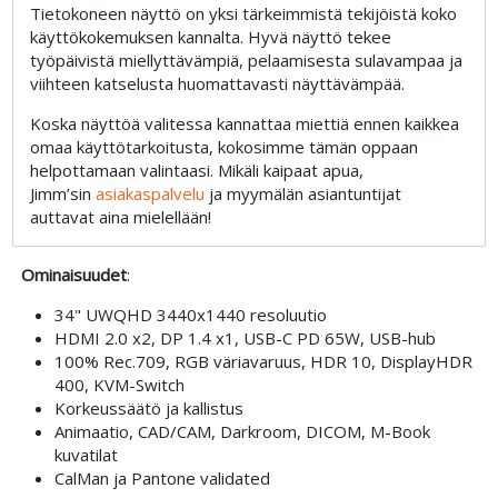
Tietokoneen näyttö on yksi tärkeimmistä tekijöistä koko
käyttökokemuksen kannalta. Hyvä näyttö tekee
työpäivistä miellyttävämpiä, pelaamisesta sulavampaa ja
viihteen katselusta huomattavasti näyttävämpää.
Koska näyttöä valitessa kannattaa miettiä ennen kaikkea
omaa käyttötarkoitusta, kokosimme tämän oppaan
helpottamaan valintaasi. Mikäli kaipaat apua,
Jimm’sin
asiakaspalvelu
ja myymälän asiantuntijat
auttavat aina mielellään!
Ominaisuudet
:
34" UWQHD 3440x1440 resoluutio
HDMI 2.0 x2, DP 1.4 x1, USB-C PD 65W, USB-hub
100% Rec.709, RGB väriavaruus, HDR 10, DisplayHDR
400, KVM-Switch
Korkeussäätö ja kallistus
Animaatio, CAD/CAM, Darkroom, DICOM, M-Book
kuvatilat
CalMan ja Pantone validated