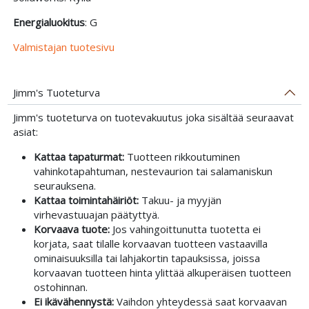
Energialuokitus
: G
Valmistajan tuotesivu
Jimm's Tuoteturva
Jimm's tuoteturva on tuotevakuutus joka sisältää seuraavat
asiat:
Kattaa tapaturmat:
Tuotteen rikkoutuminen
vahinkotapahtuman, nestevaurion tai salamaniskun
seurauksena.
Kattaa toimintahäiriöt:
Takuu- ja myyjän
virhevastuuajan päätyttyä.
Korvaava tuote:
Jos vahingoittunutta tuotetta ei
korjata, saat tilalle korvaavan tuotteen vastaavilla
ominaisuuksilla tai lahjakortin tapauksissa, joissa
korvaavan tuotteen hinta ylittää alkuperäisen tuotteen
ostohinnan.
Ei ikävähennystä:
Vaihdon yhteydessä saat korvaavan