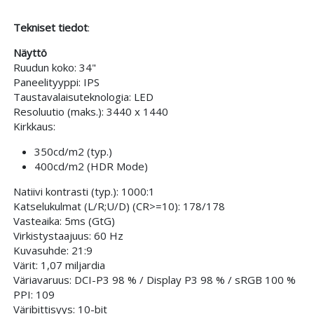
Tekniset tiedot
:
Näyttö
Ruudun koko: 34"
Paneelityyppi: IPS
Taustavalaisuteknologia: LED
Resoluutio (maks.): 3440 x 1440
Kirkkaus:
350cd/m2 (typ.)
400cd/m2 (HDR Mode)
Natiivi kontrasti (typ.): 1000:1
Katselukulmat (L/R;U/D) (CR>=10): 178/178
Vasteaika: 5ms (GtG)
Virkistystaajuus: 60 Hz
Kuvasuhde: 21:9
Värit: 1,07 miljardia
Väriavaruus: DCI-P3 98 % / Display P3 98 % / sRGB 100 %
PPI: 109
Väribittisyys: 10-bit