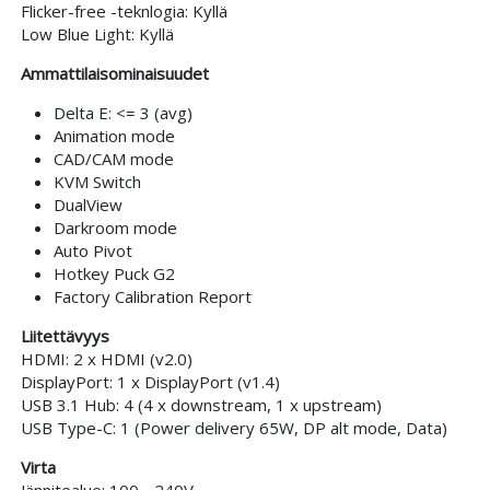
Flicker-free -teknlogia: Kyllä
Low Blue Light: Kyllä
Ammattilaisominaisuudet
Delta E: <= 3 (avg)
Animation mode
CAD/CAM mode
KVM Switch
DualView
Darkroom mode
Auto Pivot
Hotkey Puck G2
Factory Calibration Report
Liitettävyys
HDMI: 2 x HDMI (v2.0)
DisplayPort: 1 x DisplayPort (v1.4)
USB 3.1 Hub: 4 (4 x downstream, 1 x upstream)
USB Type-C: 1 (Power delivery 65W, DP alt mode, Data)
Virta
Jännitealue: 100 - 240V