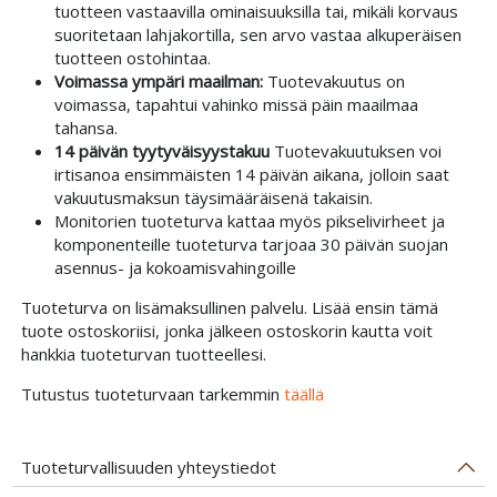
tuotteen vastaavilla ominaisuuksilla tai, mikäli korvaus
suoritetaan lahjakortilla, sen arvo vastaa alkuperäisen
tuotteen ostohintaa.
Voimassa ympäri maailman:
Tuotevakuutus on
voimassa, tapahtui vahinko missä päin maailmaa
tahansa.
14 päivän tyytyväisyystakuu
Tuotevakuutuksen voi
irtisanoa ensimmäisten 14 päivän aikana, jolloin saat
vakuutusmaksun täysimääräisenä takaisin.
Monitorien tuoteturva kattaa myös pikselivirheet ja
komponenteille tuoteturva tarjoaa 30 päivän suojan
asennus- ja kokoamisvahingoille
Tuoteturva on lisämaksullinen palvelu. Lisää ensin tämä
tuote ostoskoriisi, jonka jälkeen ostoskorin kautta voit
hankkia tuoteturvan tuotteellesi.
Tutustus tuoteturvaan tarkemmin
täällä
Tuoteturvallisuuden yhteystiedot