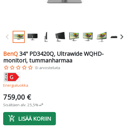
BenQ
34" PD3420Q, Ultrawide WQHD-
monitori, tummanharmaa
star_border
star_border
star_border
star_border
star_border
Ei arvosteluita
Energialuokka
759,00 €
Sisältäen alv. 25,5%
swap_horiz
add_shopping_cart
LISÄÄ KORIIN