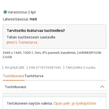
fiber_manual_record
Varastossa 2 kpl
Lähetettävissä:
Heti
Tarvitsetko lisäturvaa tuotteellesi?
Tähän tuotteeseen saatavilla
Jimm’s Tuoteturva
3440 x 1440, 1000:1, 5ms, IPS-paneeli, kaiuttimet, 2xHDMI/DP/USB-
C/USB
9H.LJHLB.QBE
EAN
4718755081545
TAKUUAIKA 3 vuotta
Tuotekuvaus
Tuoteturva
Tuotekuvaus
Tietokoneen näytön valinta:
Opas peli- ja työkäyttöön