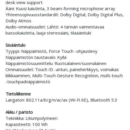
desk view support
Ääni: Kuusi kaiutinta, 3 beam-forming microphone array
Yhteensopivuusstandardit: Dolby Digital, Dolby Digital Plus,
Dolby Atmos
Audio-ominaisuudet: Lähtö: 4 tärinän vaimentavaa
bassokaiutinta, laaja stereoääni, tilaäänituki
Sisääntulo
Tyyppi: Näppäimistö, Force Touch -ohjauslevy
Näppäimistön taustavalo: Kyllä
Näppäimistösuunnittelu: Ruotsalainen/suomalainen
Ominaisuudet: Touch ID -anturi, paineherkkyys, voimakas
klikkaaminen, Multi-Touch Gesture Recognition, multi-touch
-touchpadnäppäimistö
Tietoliikenne
Langaton: 802.11a/b/g/n/ac/ax (Wi-Fi 6E), Bluetooth 5.3
Akku / paristo
Tekniikka: Litiumpolymeeri
Kapasiteetti: 100 Wh