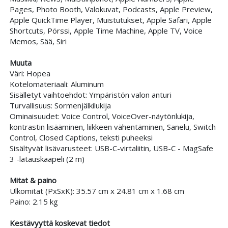
Pages, Photo Booth, Valokuvat, Podcasts, Apple Preview,
Apple QuickTime Player, Muistutukset, Apple Safari, Apple
Shortcuts, Pörssi, Apple Time Machine, Apple TV, Voice
Memos, Sää, Siri
Muuta
Väri: Hopea
Kotelomateriaali: Aluminum
Sisälletyt vaihtoehdot: Ympäristön valon anturi
Turvallisuus: Sormenjälkilukija
Ominaisuudet: Voice Control, VoiceOver-näytönlukija,
kontrastin lisääminen, liikkeen vähentäminen, Sanelu, Switch
Control, Closed Captions, teksti puheeksi
Sisältyvät lisävarusteet: USB-C-virtaliitin, USB-C - MagSafe
3 -latauskaapeli (2 m)
Mitat & paino
Ulkomitat (PxSxK): 35.57 cm x 24.81 cm x 1.68 cm
Paino: 2.15 kg
Kestävyyttä koskevat tiedot