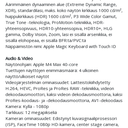
Äärimmäinen dynaaminen alue (Extreme Dynamic Range,
XDR), standardilasi, maks. koko näytön kirkkaus 1000 cd/m²,
huippukirkkaus (HDR) 1600 cd/m², P3 Wide Color Gamut,
True Tone -teknologia, ProMotion-tekniikka, HDR-
yhteensopivuus, HDR10-yhteensopiva, HDR10+, HLG
gamma, Dolby Vision, Zoom, lasi ei sisällä arsenikkia, ei
sisällä elohopeaa, ei sisällä BFR:tä/PVC:tä
Näppäimistön nimi: Apple Magic Keyboard with Touch ID
Audio & Video
Näytönohjain: Apple M4 Max 40-core
Tuettujen näyttöjen enimmäismäärä: 4 ulkoinen
näyttö/ulkoiset näytöt
Videojärjestelmän ominaisuudet: Laitteistokiihdytetty
H.264, HEVC, ProRes ja ProRes RAW -tekniikka, videon
dekoodausmoottori, kaksi videon dekodausmoottoria, kaksi
ProRes-koodaus- ja -dekoodausmoottoria, AV1-dekoodaus
Kamera: Kyllä - 1080p
Tarkkuus: 12 megapikseliä
Kameran ominaisuudet: Edistynyt kuvasignaaliprosessori
(ISP), FaceTime 1080p HD-kamera, center stage camera,