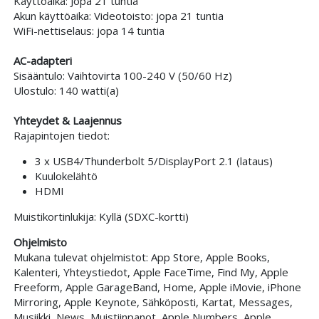
Käyttöaika: Jopa 21 tuntia
Akun käyttöaika: Videotoisto: jopa 21 tuntia
WiFi-nettiselaus: jopa 14 tuntia
AC-adapteri
Sisääntulo: Vaihtovirta 100-240 V (50/60 Hz)
Ulostulo: 140 watti(a)
Yhteydet & Laajennus
Rajapintojen tiedot:
3 x USB4/Thunderbolt 5/DisplayPort 2.1 (lataus)
Kuulokelähtö
HDMI
Muistikortinlukija: Kyllä (SDXC-kortti)
Ohjelmisto
Mukana tulevat ohjelmistot: App Store, Apple Books,
Kalenteri, Yhteystiedot, Apple FaceTime, Find My, Apple
Freeform, Apple GarageBand, Home, Apple iMovie, iPhone
Mirroring, Apple Keynote, Sähköposti, Kartat, Messages,
Musiikki, News, Muistiinpanot, Apple Numbers, Apple