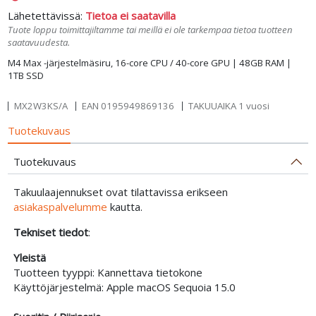
Lähetettävissä:
Tietoa ei saatavilla
Tuote loppu toimittajiltamme tai meillä ei ole tarkempaa tietoa tuotteen
saatavuudesta.
M4 Max -järjestelmäsiru, 16-core CPU / 40-core GPU | 48GB RAM |
1TB SSD
MX2W3KS/A
EAN
0195949869136
TAKUUAIKA 1 vuosi
Tuotekuvaus
Tuotekuvaus
Takuulaajennukset ovat tilattavissa erikseen
asiakaspalvelumme
kautta.
Tekniset tiedot
:
Yleistä
Tuotteen tyyppi: Kannettava tietokone
Käyttöjärjestelmä: Apple macOS Sequoia 15.0