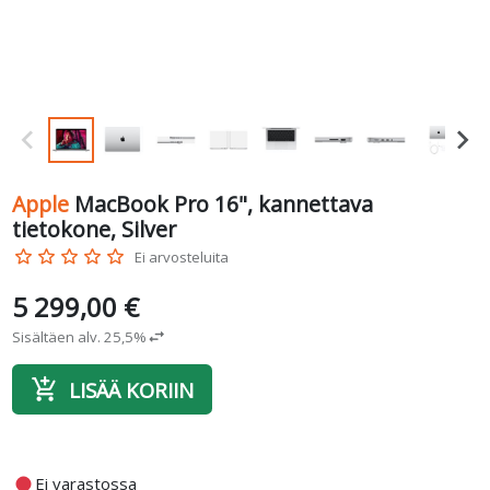
Apple
MacBook Pro 16", kannettava
tietokone, Silver
star_border
star_border
star_border
star_border
star_border
Ei arvosteluita
5 299,00 €
Sisältäen alv. 25,5%
swap_horiz
add_shopping_cart
LISÄÄ KORIIN
fiber_manual_record
Ei varastossa