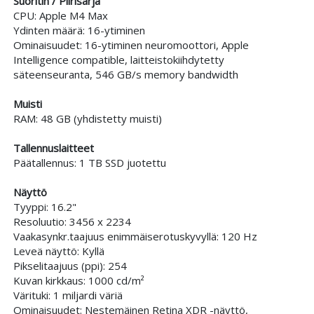
Suoritin / Piirisarja
CPU: Apple M4 Max
Ydinten määrä: 16-ytiminen
Ominaisuudet: 16-ytiminen neuromoottori, Apple
Intelligence compatible, laitteistokiihdytetty
säteenseuranta, 546 GB/s memory bandwidth
Muisti
RAM: 48 GB (yhdistetty muisti)
Tallennuslaitteet
Päätallennus: 1 TB SSD juotettu
Näyttö
Tyyppi: 16.2"
Resoluutio: 3456 x 2234
Vaakasynkr.taajuus enimmäiserotuskyvyllä: 120 Hz
Leveä näyttö: Kyllä
Pikselitaajuus (ppi): 254
Kuvan kirkkaus: 1000 cd/m²
Värituki: 1 miljardi väriä
Ominaisuudet: Nestemäinen Retina XDR -näyttö,