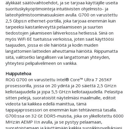
älykkäät säätövaihtoehdot, ja se tarjoaa käyttäjille useita
suorituskykyoptimointeja intuitiivisten ohjelmisto- ja
laiteohjelmistoominaisuuksien avulla. G700 on varustettu
2,5 Gbps:n ethernet-portilla, joka tarjoaa enemmän kuin
tarpeeksi kaistanleveyttä pelaamiseen ja suurten
tiedostojen jakamiseen lähiverkossa hetkessä. Siinä on
myös WiFi 6E tuetuissa verkoissa, joten saat käyttöösi
taajuuden, jossa ei ole häiriöitä ja kodin muiden
langattomien laitteiden aiheuttamia häiriöitä. Riippumatta
siitä, valitsetko langallisen vai langattoman yhteyden,
yhteytesi pelipalvelimeen on vankka.
Huipputehoa
ROG G700 on varustettu Intel® Core™ Ultra 7 265KF
prosessorilla, jossa on 20 ydintä ja 20 säiettä 2,5 GHz:n
kellotaajuudella ja jopa 5,5 GHz:n kellotaajuudella. Pelasitpa
sitten pelejä, suoratoistit näytelmiäsi maailmalle, editoit
videota tai kaikkea edellä mainittua, tämä
tappajaprosessori on enemmän kuin tehtäviensä tasalla.
G700:ssa on 32 Gt DDR5-muistia, joka on ylikellotettu 6000
MHz:iin AEMP II:n avulla, ja se pystyy pelaamaan,
suoratoistamaan ja käyttämään kaikkia suosikkisovelluksiasi