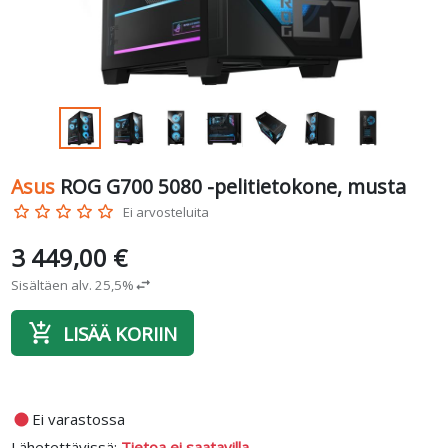
Asus
ROG G700 5080 -pelitietokone, musta
star_border
star_border
star_border
star_border
star_border
Ei arvosteluita
3 449,00 €
Sisältäen alv. 25,5%
swap_horiz
add_shopping_cart
LISÄÄ KORIIN
fiber_manual_record
Ei varastossa
Lähetettävissä:
Tietoa ei saatavilla