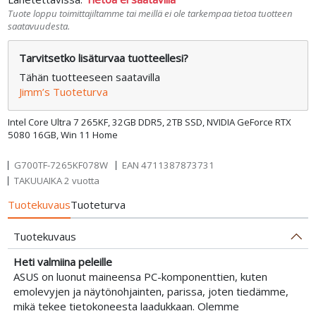
Tuote loppu toimittajiltamme tai meillä ei ole tarkempaa tietoa tuotteen
saatavuudesta.
Tarvitsetko lisäturvaa tuotteellesi?
Tähän tuotteeseen saatavilla
Jimm’s Tuoteturva
Intel Core Ultra 7 265KF, 32GB DDR5, 2TB SSD, NVIDIA GeForce RTX
5080 16GB, Win 11 Home
G700TF-7265KF078W
EAN
4711387873731
TAKUUAIKA 2 vuotta
Tuotekuvaus
Tuoteturva
Tuotekuvaus
Heti valmiina peleille
ASUS on luonut maineensa PC-komponenttien, kuten
emolevyjen ja näytönohjainten, parissa, joten tiedämme,
mikä tekee tietokoneesta laadukkaan. Olemme