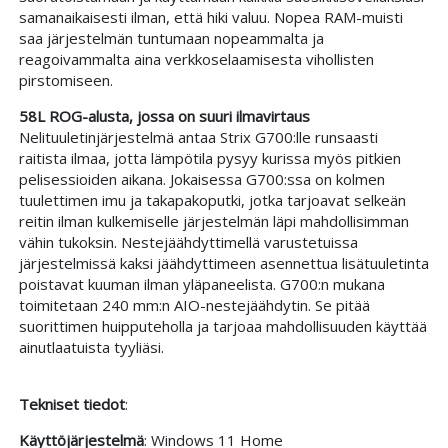
samanaikaisesti ilman, että hiki valuu. Nopea RAM-muisti
saa järjestelmän tuntumaan nopeammalta ja
reagoivammalta aina verkkoselaamisesta vihollisten
pirstomiseen.
58L ROG-alusta, jossa on suuri ilmavirtaus
Nelituuletinjärjestelmä antaa Strix G700:lle runsaasti
raitista ilmaa, jotta lämpötila pysyy kurissa myös pitkien
pelisessioiden aikana. Jokaisessa G700:ssa on kolmen
tuulettimen imu ja takapakoputki, jotka tarjoavat selkeän
reitin ilman kulkemiselle järjestelmän läpi mahdollisimman
vähin tukoksin. Nestejäähdyttimellä varustetuissa
järjestelmissä kaksi jäähdyttimeen asennettua lisätuuletinta
poistavat kuuman ilman yläpaneelista. G700:n mukana
toimitetaan 240 mm:n AIO-nestejäähdytin. Se pitää
suorittimen huipputeholla ja tarjoaa mahdollisuuden käyttää
ainutlaatuista tyyliäsi.
Tekniset tiedot
:
Käyttöjärjestelmä
: Windows 11 Home