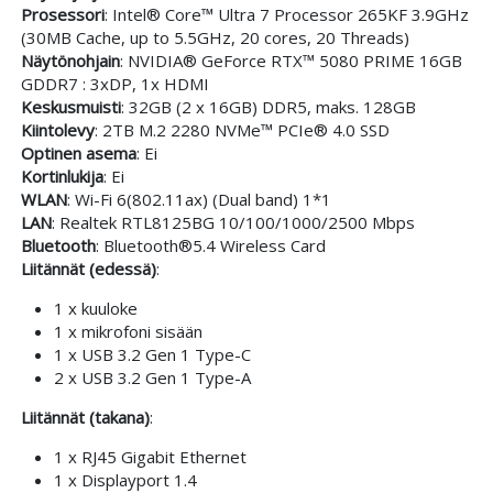
Prosessori
: Intel® Core™ Ultra 7 Processor 265KF 3.9GHz
(30MB Cache, up to 5.5GHz, 20 cores, 20 Threads)
Näytönohjain
: NVIDIA® GeForce RTX™ 5080 PRIME 16GB
GDDR7 : 3xDP, 1x HDMI
Keskusmuisti
: 32GB (2 x 16GB) DDR5, maks. 128GB
Kiintolevy
: 2TB M.2 2280 NVMe™ PCIe® 4.0 SSD
Optinen asema
: Ei
Kortinlukija
: Ei
WLAN
: Wi-Fi 6(802.11ax) (Dual band) 1*1
LAN
: Realtek RTL8125BG 10/100/1000/2500 Mbps
Bluetooth
: Bluetooth®5.4 Wireless Card
Liitännät (edessä)
:
1 x kuuloke
1 x mikrofoni sisään
1 x USB 3.2 Gen 1 Type-C
2 x USB 3.2 Gen 1 Type-A
Liitännät (takana)
:
1 x RJ45 Gigabit Ethernet
1 x Displayport 1.4