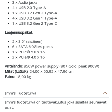
3 x Audio jacks
4 x USB 2.0 Type-A
1 x USB 3.2 Gen 2 Type-A
4 x USB 3.2 Gen 1 Type-A
1 x USB 3.2 Gen 2 Type-C
Laajennuspaikat
:
2 x 3.5" (sisäinen)
6 x SATA 6.0Gb/s ports
1 x PCIe® 5.0 x 16
3 x PCIe® 4.0 x 16
Virtalähde
: 850W power supply (80+ Gold, peak 900W)
Mitat (LxSxK)
: 24,00 x 50,92 x 47,96 cm
Paino
: 18,00 kg
Jimm's Tuoteturva
Jimm's tuoteturva on tuotevakuutus joka sisältää seuraavat
asiat: