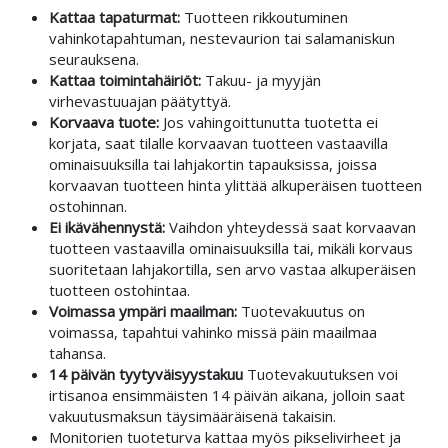
Kattaa tapaturmat:
Tuotteen rikkoutuminen
vahinkotapahtuman, nestevaurion tai salamaniskun
seurauksena.
Kattaa toimintahäiriöt:
Takuu- ja myyjän
virhevastuuajan päätyttyä.
Korvaava tuote:
Jos vahingoittunutta tuotetta ei
korjata, saat tilalle korvaavan tuotteen vastaavilla
ominaisuuksilla tai lahjakortin tapauksissa, joissa
korvaavan tuotteen hinta ylittää alkuperäisen tuotteen
ostohinnan.
Ei ikävähennystä:
Vaihdon yhteydessä saat korvaavan
tuotteen vastaavilla ominaisuuksilla tai, mikäli korvaus
suoritetaan lahjakortilla, sen arvo vastaa alkuperäisen
tuotteen ostohintaa.
Voimassa ympäri maailman:
Tuotevakuutus on
voimassa, tapahtui vahinko missä päin maailmaa
tahansa.
14 päivän tyytyväisyystakuu
Tuotevakuutuksen voi
irtisanoa ensimmäisten 14 päivän aikana, jolloin saat
vakuutusmaksun täysimääräisenä takaisin.
Monitorien tuoteturva kattaa myös pikselivirheet ja