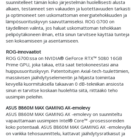
suunnitelleet tämän koko järjestelmän huolellisesti alusta
alkaen, testanneet sen vakauden ja luotettavuuden tarkasti
ja optimoineet sen uskomattoman energiatehokkuuden ja
lämpösuorituskyvyn saavuttamiseksi. ROG G700 on
täydellinen valinta, jos haluat uskomattoman tehokkaan
pelipöytäkoneen ilman, että sinun tarvitsee käyttää tunteja
sen kokoamiseen ja asentamiseen.
ROG-innovaatiot
ROG G700:ssa on NVIDIA® GeForce RTX™ 5080 16GB
Prime GPU, joka takaa, että saat tietokoneestasi aina
huippusuorituskyvyn. Patentoitujen Axial-tech-tuulettimien,
massiivisen jäähdytyselementin ja hiljaista toimintaa
kevyellä kuormituksella takaavan 0 dB-tekniikan ansiosta
sinun ei tarvitse koskaan huolehtia siitä, riittääkö teho
uusimpiin peleihin.
ASUS B860M MAX GAMING AX-emolevy
ASUS B860M MAX GAMING AX -emolevy on suunniteltu
vapauttamaan uusimpien Intel® Core™ -prosessoreiden
koko potentiaali. ASUS B860M MAX GAMING AX -emolevyllä
on vankka tehosuunnittelu, kattavat jäähdytysratkaisut ja