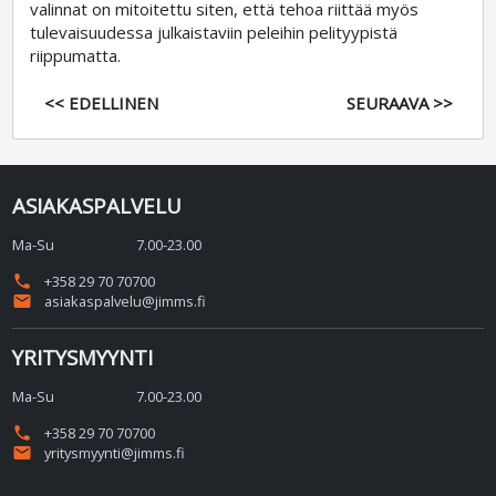
valinnat on mitoitettu siten, että tehoa riittää myös
tulevaisuudessa julkaistaviin peleihin pelityypistä
riippumatta.
<< EDELLINEN
SEURAAVA >>
ASIAKASPALVELU
Ma-Su
7.00-23.00
phone
+358 29 70 70700
email
asiakaspalvelu@jimms.fi
YRITYSMYYNTI
Ma-Su
7.00-23.00
phone
+358 29 70 70700
email
yritysmyynti@jimms.fi