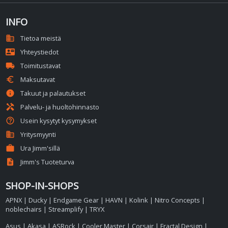
INFO
domain
Tietoa meistä
contact_mail
Yhteystiedot
local_shipping
Toimitustavat
euro
Maksutavat
info
Takuut ja palautukset
handyman
Palvelu- ja huoltohinnasto
help_outline
Usein kysytyt kysymykset
business
Yritysmyynti
work
Ura Jimm'sillä
description
Jimm's Tuoteturva
SHOP-IN-SHOPS
APNX
|
Ducky
|
Endgame Gear
|
HAVN
|
Kolink
|
Nitro Concepts
|
noblechairs
|
Streamplify
|
TRYX
Asus
|
Akasa
|
ASRock
|
Cooler Master
|
Corsair
|
Fractal Design
|