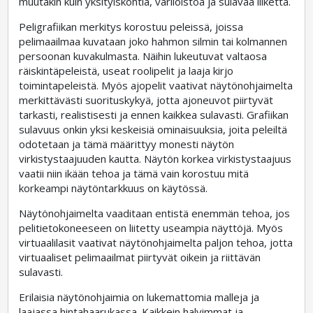
muutakin kuin yksityiskohtia, väriloistoa ja sulavaa liikettä.
Peligrafiikan merkitys korostuu peleissä, joissa
pelimaailmaa kuvataan joko hahmon silmin tai kolmannen
persoonan kuvakulmasta. Näihin lukeutuvat valtaosa
räiskintäpeleistä, useat roolipelit ja laaja kirjo
toimintapeleistä. Myös ajopelit vaativat näytönohjaimelta
merkittävästi suorituskykyä, jotta ajoneuvot piirtyvät
tarkasti, realistisesti ja ennen kaikkea sulavasti. Grafiikan
sulavuus onkin yksi keskeisiä ominaisuuksia, joita peleiltä
odotetaan ja tämä määrittyy monesti näytön
virkistystaajuuden kautta. Näytön korkea virkistystaajuus
vaatii niin ikään tehoa ja tämä vain korostuu mitä
korkeampi näytöntarkkuus on käytössä.
Näytönohjaimelta vaaditaan entistä enemmän tehoa, jos
pelitietokoneeseen on liitetty useampia näyttöjä. Myös
virtuaalilasit vaativat näytönohjaimelta paljon tehoa, jotta
virtuaaliset pelimaailmat piirtyvät oikein ja riittävän
sulavasti.
Erilaisia näytönohjaimia on lukemattomia malleja ja
laajassa hintahaarukassa. Kaikkein halvimmat ja