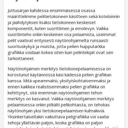
Juttusarjan kahdessa ensimmäisessä osassa
määrittelimme pelitietokoneen käsitteen sekä koteloinnin
ja jäähdytyksen lisäksi tietokoneen keskeiset
komponentit, kuten suorittimen ja emolevyn. Vaikka
suoritinteho onkin keskeinen osa pelaamista, useimmat
pelit vaativat erityisesti näytönohjaimelta runsaasti
suorituskykyä ja muistia, jotta pelien huipputarkka
grafiikka voidaan kokea siten kuin pelintekijät ovat sen
tarkoittaneet.
Näytönohjaimen merkitys tietokonepelaamisessa on
korostunut käytännössä käsi kädessä pelien grafiikan
kanssa. Mitä upeammaksi, yksityiskohtaisemmaksi ja
ennen kaikkea realistisemmaksi pelien grafiikka on
kehittynyt, sitä enemmän näytönohjaimen tehon
merkitys on kasvanut. Vaikka näytönohjaimen merkitys
pelaamisessa onkin pitkälti pelikohtaista, on tehokas
näytönohjain yksi tietokonepelaamisen kulmakiviä.
Yksinkertaiseltakin vaikuttava peligrafiikka voi vaatia
tehoja yllättävän paljon, koska grafiikka on paljon