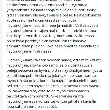
heikkotehoisimmat ovat emolevyille integroituja
yhdysrakenteisia näytönohjaimia, joiden suorituskyky
riittää vain harvalle nykyaikaiselle pelille. Pelitietokonetta
kootessa onkin tärkeä kiinnittää huomiota
näytönohjaimen suorittimeen ja muistiin. Valitettavasti
näytönohjainvalmistajien mallimerkinnät eivät ole aina
ihan helpoiten tulkittavia. Näytönohjainta valittaessa
onkin hyvä perehtyä alan vertailuihin tai kääntyä
ammattilaisen puoleen, joka osaa opastaa oikeanlaisen
näytönohjaimen valinnassa.
Hieman yksinkertaisten voidaan sanoa, että mitä kalliimpi
näytönohjain, sitä tehokkaampi se on. Etenkin uusia
pelejä pelaavan on hyvä sijoittaa näytönohjaimeen, josta
ei heti lopu puhti kesken ja joka kykenee suorittamaan
myös tulevia pelejä korkealla näytöntarkkuudella. Uuden
pelitietokoneen näytönohjainta valittaessa tehty säästö
voi tarkoittaa sitä, että se on myös ensimmäinen
päivitettävä komponentti. Oikeanlainen valinta
näytönohjaimessa voi siis tarkoittaa pitkällä aikavälillä
jopa satojen eurojen säästöä.