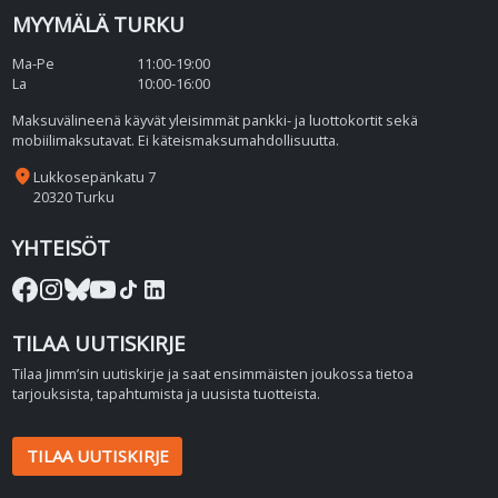
MYYMÄLÄ TURKU
Ma-Pe
11:00-19:00
La
10:00-16:00
Maksuvälineenä käyvät yleisimmät pankki- ja luottokortit sekä
mobiilimaksutavat. Ei käteismaksumahdollisuutta.
place
Lukkosepänkatu 7
20320 Turku
YHTEISÖT
TILAA UUTISKIRJE
Tilaa Jimm’sin uutiskirje ja saat ensimmäisten joukossa tietoa
tarjouksista, tapahtumista ja uusista tuotteista.
TILAA UUTISKIRJE