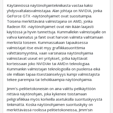
Käytännössä näytönohjaintekniikasta vastaa kaksi
yhdysvaltalaisvalmistajaa. Alan johtaja on NVIDIA, jonka
GeForce GTX -näytönohjaimet ovat suosituimpia.
Toisena merkittävänä valmistajana on AMD, jonka
Radeon RX -näytönohjaimet ovat niin ikään laajasti
käytössä ja hyvin tunnettuja. Kummallekin valmistajalle on
vahva kannatus ja fanit ovat harvoin valmiita vaihtamaan
merkistä toiseen. Kummassakaan tapauksessa
valmistajat itse eivät myy grafiikkasuorittimia
vähittäismyyntinä, vaan varsinaisia näytönohjaimia
valmistavat useat eri yritykset, jotka käyttävät
korteissaan joko NVIDIAn tai AMD:n teknologiaa.
Kummankin valmistajan teknologioilla on puolensa eikä
ole millään tapaa itsestäänselvyys kumpi valmistajista
tekee parempia tai tehokkaampia näytönohjaimia.
Jimm’s-pelitietokoneisiin on aina valittu pelikäyttöön
riittävä näytönohjain, joka kykenee toistamaan
peligrafiikkaa myös korkeilla asetuksilla suorituskyvystä
tinkimättä. Koska näytönohjaimen suorituskyky on
merkittävässä roolissa pelitietokoneissa, Jimm’sin