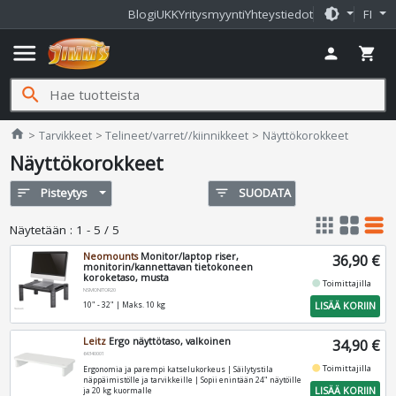
brightness_medium
Blogi
UKK
Yritysmyynti
Yhteystiedot
FI
menu
person
shopping_cart
search
Jimms.fi
home
Tarvikkeet
Telineet/varret//kiinnikkeet
Näyttökorokkeet
Näyttökorokkeet
sort
Pisteytys
filter_list
SUODATA
apps
grid_view
table_rows
Näytetään
:
1 - 5 / 5
Neomounts
Monitor/laptop riser,
36,90 €
monitorin/kannettavan tietokoneen
koroketaso, musta
fiber_manual_record
Toimittajilla
NSMONITOR20
LISÄÄ KORIIN
10" - 32" | Maks. 10 kg
Leitz
Ergo näyttötaso, valkoinen
34,90 €
64340001
fiber_manual_record
Toimittajilla
Ergonomia ja parempi katselukorkeus | Säilytystila
näppäimistölle ja tarvikkeille | Sopii enintään 24" näytöille
LISÄÄ KORIIN
ja 20 kg kuormalle